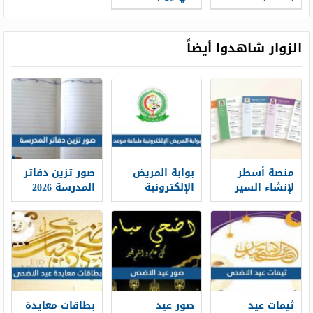
عاشوراء 2022
عاشوراء
قصيرة
الزوار شاهدوا أيضاً
منصة أسطر
بوابة المريض
صور تزين دفاتر
لإنشاء السير
الإلكترونية
المدرسة 2026
الذاتية: حين
طباعة موعد
تتحول الخبرات
والتسجيل فيه
إلى حكاية
1448
مهنية واضحة
ثيمات عيد
صور عيد
بطاقات معايدة