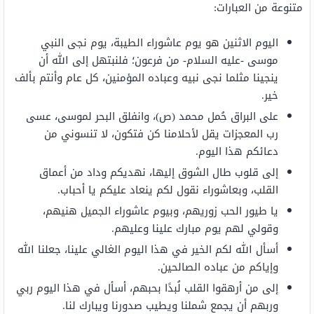
متنوعة من العبارات:
اليوم الاثنين هو يوم عاشوراء الطيبة، يوم نجى النبي
موسى -عليه السلام- من فرعون؛ فلنبتهل إلى الله أن
ينجينا مثلما نجى نبيه وعباده المؤمنين، كل عام وأنتم بألف
خير.
على البراق حُمل محمد (ص)، وانفلق البحر لموسى، عسى
رب المعجزات يقل لأحلامنا كن فتكون، لا تنسوني من
دعائكم هذا اليوم.
إلى قلوب طال الشوق إليها، نهديكم وداد من أعماق
القلب، وبعاشوراء نقول لكم ينعاد عليكم يا أحباب.
يا طيور الحب زوريهم، وبيوم عاشوراء الجميل هنيهم،
وقولي لهم يوم مبارك علينا وعليهم.
أسأل الله لكم الخير في هذا اليوم الغالي علينا، جعلنا الله
وإياكم من عباده الصالحين.
إلى من أرهقوا القلب لُبدًا بحبهم، أسأل في هذا اليوم ربي
وربهم أن يجمع شملنا ويطيب صدورنا ويبارك لنا.