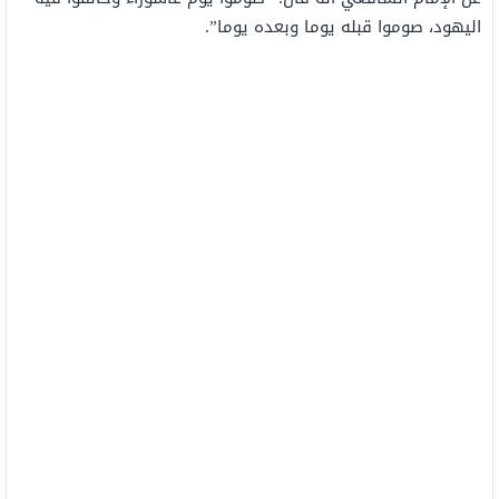
اليهود، صوموا قبله يوما وبعده يوما”.