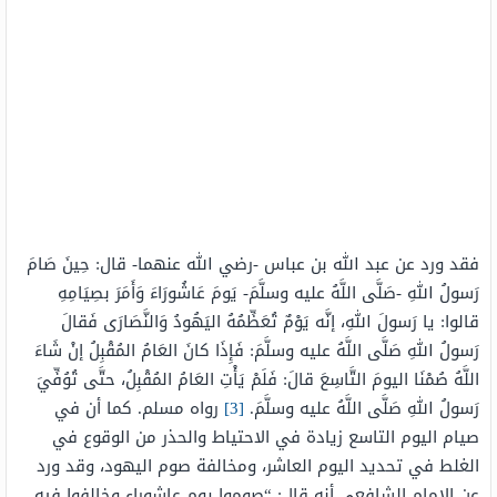
فقد ورد عن عبد الله بن عباس -رضي الله عنهما- قال: حِينَ صَامَ
رَسولُ اللهِ -صَلَّى اللَّهُ عليه وسلَّمَ- يَومَ عَاشُورَاءَ وَأَمَرَ بصِيَامِهِ
قالوا: يا رَسولَ اللهِ، إنَّه يَوْمٌ تُعَظِّمُهُ اليَهُودُ وَالنَّصَارَى فَقالَ
رَسولُ اللهِ صَلَّى اللَّهُ عليه وسلَّمَ: فَإِذَا كانَ العَامُ المُقْبِلُ إنْ شَاءَ
اللَّهُ صُمْنَا اليومَ التَّاسِعَ قالَ: فَلَمْ يَأْتِ العَامُ المُقْبِلُ، حتَّى تُوُفِّيَ
رَسولُ اللهِ صَلَّى اللَّهُ عليه وسلَّمَ.
[3]
رواه مسلم. كما أن في
صيام اليوم التاسع زيادة في الاحتياط والحذر من الوقوع في
الغلط في تحديد اليوم العاشر، ومخالفة صوم اليهود، وقد ورد
عن الإمام الشافعي أنه قال: “صوموا يوم عاشوراء وخالفوا فيه