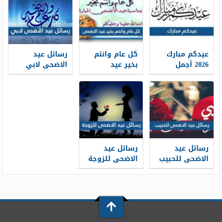
جاهزة للطباعة
عيدكم مبارك
كل عام وانتم
رسائل عيد
2026 أجمل
بخير عيد
الاضحى لابي
كلمات وعبارات
الاضحى 2026 ،
2026 … اجمل
وصور تهنئة
أجمل معايدات
مسجات تهنئة
عيد الاضحى
كل عام وانتم
عيد الاضحى
1448
بخير 1448
لوالدي 1448
رسائل عيد
رسائل عيد
الاضحى للحبيب
الاضحى للزوجة
قصيرة 2026 ..
2026 … مسجات
اجمل مسجات
تهنئة لزوجتي
تهنئة العيد
في العيد 1448
لحبيبي 1448