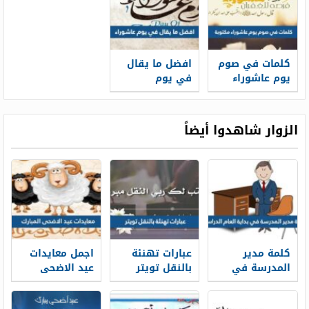
كلمات في صوم
افضل ما يقال
يوم عاشوراء
في يوم
مكتوبة بالصور
عاشوراء
الزوار شاهدوا أيضاً
كلمة مدير
عبارات تهنئة
اجمل معايدات
المدرسة في
بالنقل تويتر
عيد الاضحى
بداية العام
1448 بالصور
المبارك 2026-
الدراسي 1448
1448