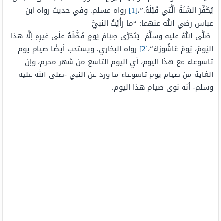
يُكَفِّرَ السَّنَةَ الَّتي قَبْلَهُ.”،
[1]
رواه مسلم. وفي حديث رواه ابن
عباس رضي الله عنهما: “
ما
رَأَيْتُ
النبيَّ
-صَلَّى اللهُ عليه وسلَّمَ-
يَتَحَرَّى
صِيَامَ
يَومٍ
فَضَّلَهُ
علَى
غيرِهِ
إلَّا
هذا
اليَومَ
،
يَومَ
عَاشُورَاءَ
“،
[2]
رواه البخاري. ويستحب أيضًا صيام يوم
تاسوعاء مع هذا اليوم، أي اليوم التاسع من شهر محرم، وإن
الغاية من صيام يوم تاسوعاء ما ورد عن النبي -صلى الله عليه
وسلم- أنه نوى صيام هذا اليوم.