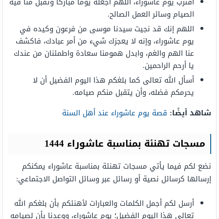
اقترب يوم عاشوراء، اللهم اجعله يومًا مباركًا وتقبل منا فيه
الصيام وسائر العمل الصالح.
اللهم إنك قد نجيت سيدنا موسى من فرعون وكيده في
يوم عاشوراء، وإنه لا يعجزك شيء من أمر عبادك، فاكشف
عنا الهم والغم، وابدل همومنا سعادة واطمئنان من عندك
يا أرحم الراحمين.
أسأل الله تعالى كما بلغكم هذا اليوم الفضيل أن لا
يحرمكم فضله، وأن يتقبل منكم صيامه.
شاهد أيضًا:
قصة يوم عاشوراء عند أهل السنة
مسجات تهنئة بمناسبة عاشوراء 1444
نضع لكم فيما يأتي مسجات تهنئة بمناسبة عاشوراء يمكنكم
إرسالها كرسائل نصية أو رسائل عبر وسائل التواصل الاجتماعي:
أرسل لكم أجمل الكلمات والعبارات لأهنئكم بأن بلغكم الله
تعالى هذا اليوم الفضيل؛ يوم عاشوراء، ووعدنا بأن لصيامه