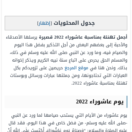
جدول المحتويات
[
إظهار
]
أجمل تهنئة بمناسبة عاشوراء 2022 قصيرة
يرسلها الأصدقاء
والأحبة إلى بعضهم البعض من أجل التذكير بفضل هذا اليوم
والصيام فيه، وما ورد عن النبي صلى الله عليه وسلم في ذلك،
والمسلم الحق يحرص على اتباع سنة نبيه الكريم ويذكر إخوانه
بذلك. ونحن هنا في
موقع المرجع
حريصين على تزويدكم بكل
العبارات التي تحتاجونها، ومن جملتها عبارات ورسائل وبوستات
تهنئة بمناسبة عاشوراء 2022.
يوم عاشوراء 2022
يوم عاشوراء من الأيام التي يستحب صيامها لما ورد عن النبي
-صلى الله عليه وسلم- من فضل خاص في هذا اليوم، فقد قال
عليه الصلاة والسلام: “وَصِيَامُ يَومِ عَاشُورَاءَ، أَحْتَسِبُ علَى اللهِ أَنْ