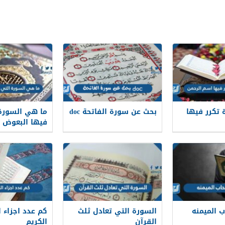
 تكرر فيها
بحث عن سورة الفاتحة doc
ما هي السورة 
فيها البعوض ؟
 الميمنه
السورة التي تعادل ثلث
كم عدد اجزاء ا
القرآن
الكريم