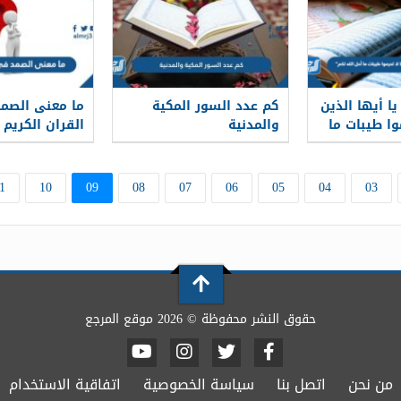
ا أيها الذين
كم عدد السور المكية
ما معنى الصم
وا طيبات ما
والمدنية
القران الكريم
“
1
10
09
08
07
06
05
04
03
حقوق النشر محفوظة © 2026 موقع المرجع
من نحن
اتصل بنا
سياسة الخصوصية
اتفاقية الاستخدام