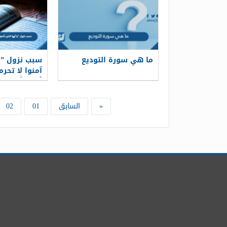
ما هي سورة التوديع
سبب نزول ” ي
آمنوا لا تحرم
أحل الله لكم 
«
السابق
01
02