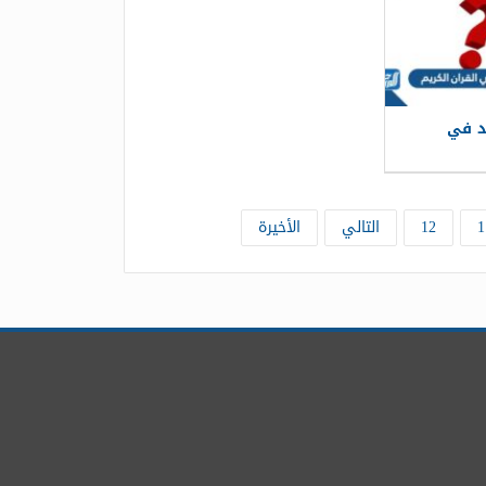
د في
1
12
التالي
الأخيرة