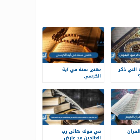
التي ذكر
معنى سنة في آية
الكرسي
لقران
في قوله تعالى رب
العالمين مد عارض