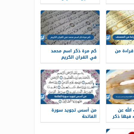
للسكون في كلمة
العالمين في حال الوقف
عليها
راءة من
كم مرة ذكر اسم محمد
في القران الكريم
الله عن
من أسس تجويد سورة
ء فيها ذكر
الفاتحة
م تفسير