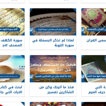
مى القران
لماذا لم تذكر البسملة في
سورة الكهف ق
سورة التوبة
المصحف pdf
 التي
فخذ ما آتيتك وكن من
ابحث في كتاب 
حرف الميم
الشاكرين تفسير
الايات التي جا
الؤلؤ مع تقدي
ميسر لها