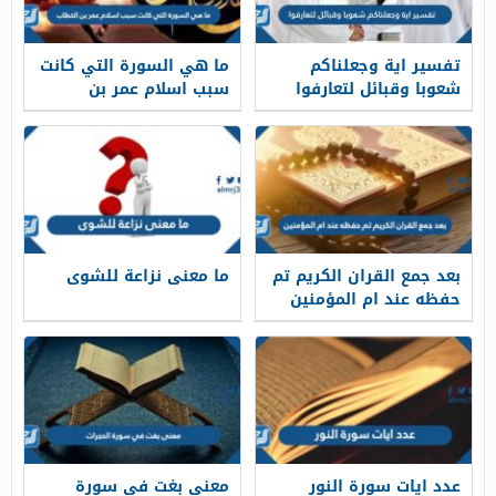
تفسير اية وجعلناكم
ما هي السورة التي كانت
شعوبا وقبائل لتعارفوا
سبب اسلام عمر بن
الخطاب
بعد جمع القران الكريم تم
ما معنى نزاعة للشوى
حفظه عند ام المؤمنين
عدد ايات سورة النور
معنى بغت في سورة