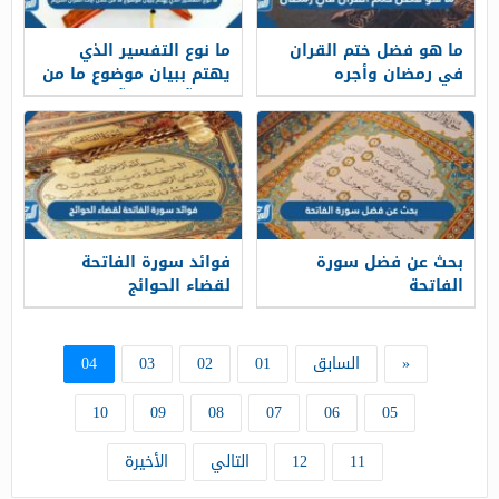
ما هو فضل ختم القران
ما نوع التفسير الذي
في رمضان وأجره
يهتم ببيان موضوع ما من
خلال آيات القرآن الكريم
بحث عن فضل سورة
فوائد سورة الفاتحة
الفاتحة
لقضاء الحوائج
«
السابق
01
02
03
04
10
09
08
07
06
05
11
12
التالي
الأخيرة