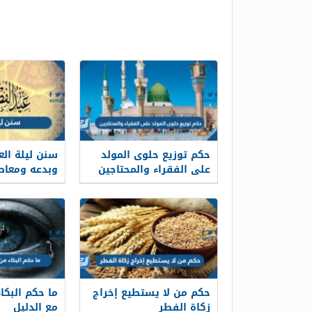
حكم توزيع حلوى المولد
سنن ليلة الع
على الفقراء والمحتاجين
وبدعه ومعاص
حكم من لا يستطيع إخراج
ما حكم البكا
زكاة الفطر
مع الدليل