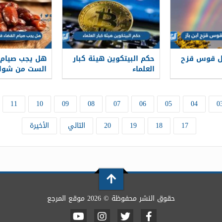
ل قوس قزح
حكم البيتكوين هيئة كبار
هل يجب صيام 
العلماء
الست من شوا
11
10
09
08
07
06
05
04
0
17
18
19
20
التالي
الأخيرة
حقوق النشر محفوظة © 2026 موقع المرجع