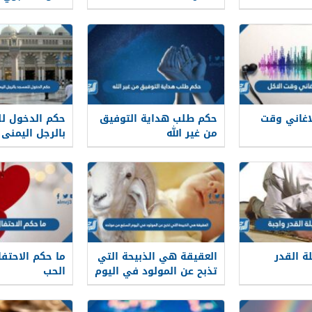
اغاني وقت
حكم طلب هداية التوفيق
حكم الدخول ل
من غير الله
بالرجل اليمنى 
بالرجل اليسرى
ة القدر
العقيقة هي الذبيحة التي
ما حكم الاحتفا
تذبح عن المولود في اليوم
الحب
السابع من مولده