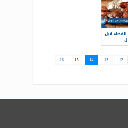
القضاء قبل
ل
16
15
14
13
12