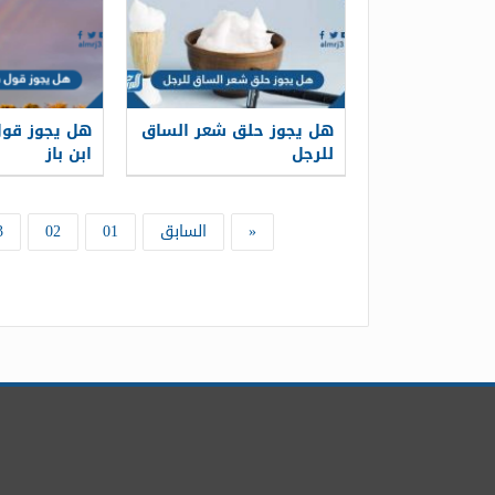
هل يجوز حلق شعر الساق
هل يجوز قو
للرجل
ابن باز
«
السابق
01
02
3