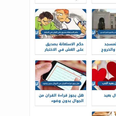
لمسجد
حكم الاستعانة بصديق
والخروج
على الغش في الاختبار
ل بعيد
هل يجوز قراءة القران من
الجوال بدون وضوء