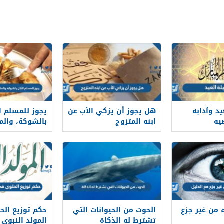
يد وآدابه
هل يجوز أن يزكي الأب عن
يجوز للمسلم ا
يه
ابنه المتزوج
بالشوكة، والمل
كان يستعملها 
ء من غير جزع
الحوت من الحيوانات التي
حكم توزيع الح
تشترط له الذكاة
المولد النبوي