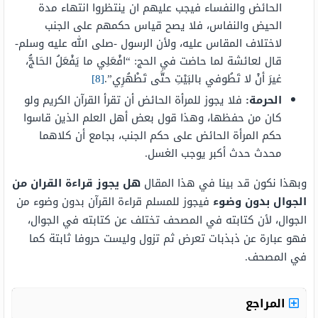
الحائض والنفساء فيجب عليهم ان ينتظروا انتهاء مدة
الحيض والنفاس، فلا يصح قياس حكمهم على الجنب
لاختلاف المقاس عليه، ولأن الرسول -صلى الله عليه وسلم-
قال لعائشة لما حاضت في الحج: “افْعَلِي ما يَفْعَلُ الحَاجُّ،
غيرَ أنْ لا تَطُوفي بالبَيْتِ حتَّى تَطْهُرِي”.
[8]
الحرمة:
فلا يجوز للمرأة الحائض أن تقرأ القرآن الكريم ولو
كان من حفظها، وهذا قول بعض أهل العلم الذين قاسوا
حكم المرأة الحائض على حكم الجنب، بجامع أن كلاهما
محدث حدث أكبر يوجب الغسل.
وبهذا نكون قد بينا في هذا المقال
هل يجوز قراءة القران من
الجوال بدون وضوء
فيجوز للمسلم قراءة القرآن بدون وضوء من
الجوال، لأن كتابته في المصحف تختلف عن كتابته في الجوال،
فهو عبارة عن ذبذبات تعرض ثم تزول وليست حروفا ثابتة كما
في المصحف.
المراجع