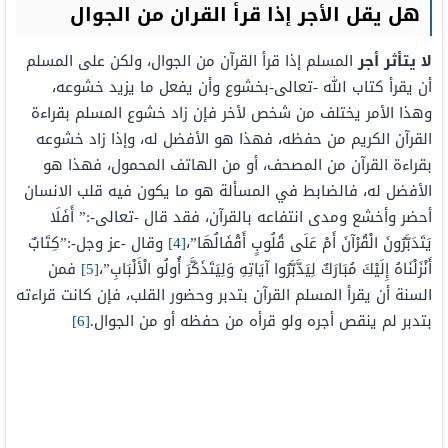
هل يقل الأجر إذا قرأ القران من الجوال
لا يتأثر أجر
المسلم إذا قرأ القرآن من الجوال، ولكن على المسلم
أن يقرأ كتاب الله -تعالى-بخشوع وأن يفعل ما يزيد خشوعه،
وهذا الأمر يختلف من شخص لأخر فإن زاد خشوع المسلم بقراءة
القرآن الكريم من حفظه، فهذا هو الأفضل له، وإذا زاد خشوعه
بقراءة القرآن من المصحف، أو من الهاتف المحمول، فهذا هو
الأفضل له، فالضابط في المسألة هو ما يكون فيه قلب الانسان
أحضر وأخشع ومدى انتفاعه بالقرآن، فقد قال -تعالى-:” أَفَلَا
يَتَدَبَّرُونَ الْقُرْآنَ أَمْ عَلَى قُلُوبٍ أَقْفَالُهَا”،
[4]
وقال -عز وجل-:”كِتَابٌ
أَنْزَلْنَاهُ إِلَيْكَ مُبَارَكٌ لِيَدَّبَّرُوا آيَاتِهِ وَلِيَتَذَكَّرَ أُولُو الْأَلْبَابِ”،
[5]
فمن
السنة أن يقرأ المسلم القرآن بتدبر وحضور القلب، فإن كانت قراءته
بتدبر لم ينقص أجره ولو قرأه من حفظه أو من الجوال.
[6]