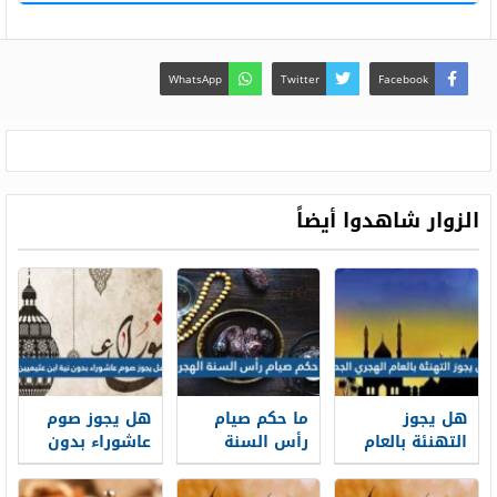
WhatsApp
Twitter
Facebook
الزوار شاهدوا أيضاً
هل يجوز
ما حكم صيام
هل يجوز صوم
التهنئة بالعام
رأس السنة
عاشوراء بدون
الهجري الجديد
الهجرية
نية ابن عثيميين
1448