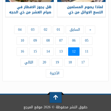
لماذا يصوم المسلمين
هل يجوز الافطار في
التسع الاوائل من ذي
صيام العشر من ذي الحجه
الحجه
«
السابق
01
02
03
04
10
09
08
07
06
05
16
15
14
13
12
11
17
18
19
20
التالي
الأخيرة
حقوق النشر محفوظة © 2026 موقع المرجع