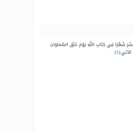
ِ عِندَ اللَّهِ اثْنَا عَشَرَ شَهْرًا فِي كِتَابِ اللَّهِ يَوْمَ خَلَقَ السَّمَاوَاتِ
الآتي:
[5]