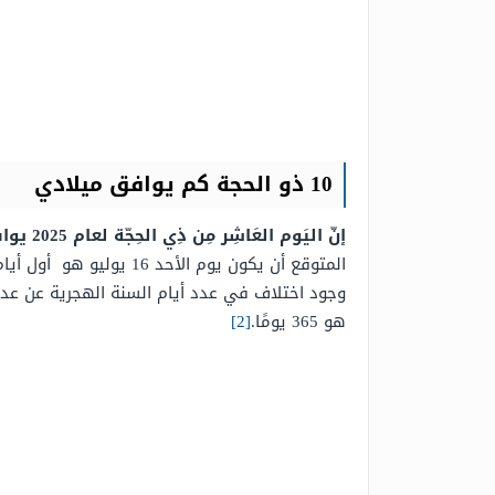
10 ذو الحجة كم يوافق ميلادي
إنّ اليَوم العَاشِر مِن ذِي الحِجّة لعام 2025 يوافِق يَوم 6 يونيو لعام 2025،
المتوقع أن يكون يوم ا
هو 365 يومًا.
[2]