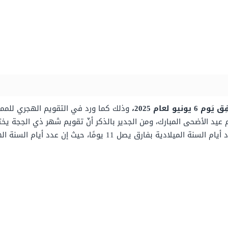
وذلك كما ورد في التقويم الهجري للمملك
لأحد 16 يوليو هو أول أيام عيد الأضحى المبارك، ومن الجدير بالذكر أنّ تقويم شهر ذي