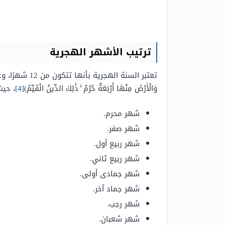
ترتيب الأشهر الهجرية
وَالْأَرْضَ مِنْهَا أَرْبَعَةٌ حُرُمٌ ۚ ذَٰلِكَ الدِّينُ الْقَيِّمُ)
[4]
، حيث
شهر محرم.
شهر صفر.
شهر ربيع أول.
شهر ربيع ثاني.
شهر جمادى أولى.
شهر جماد آخر.
شهر رجب.
شهر شعبان.