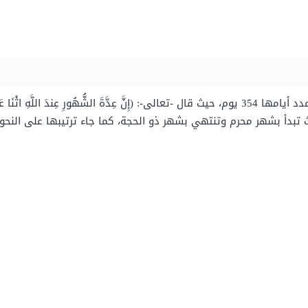
تعتبر السنة الهجرية بأنها تتكون من 12 شهرًا، وعدد أيامها 354 يوم، حيث قال -تعالى-: (إِنَّ عِدَّةَ الشُّهُور
 تبدأ بشهر محرم وتنتهي بشهر ذو الحجة، كما جاء ترتيبها على النحو 