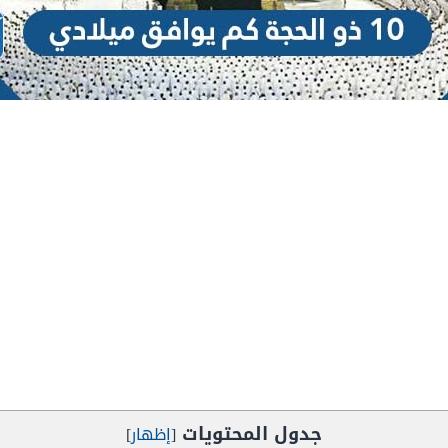
جدول المحتويات
[
إظهار
]