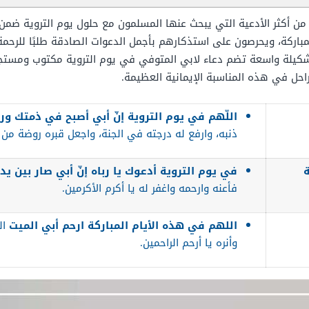
من أكثر الأدعية التي يبحث عنها المسلمون مع حلول يوم التروية ضمن
باركة، ويحرصون على استذكارهم بأجمل الدعوات الصادقة طلبًا للرحمة و
ة واسعة تضم دعاء لابي المتوفي في يوم التروية مكتوب ومستجاب ب
راحل في هذه المناسبة الإيمانية العظيمة.
اللّهم في يوم التروية إنّ أبي أصبح في ذمتك ور
ذنبه، وارفع له درجته في الجنة، واجعل قبره روضة من 
في يوم التروية أدعوك يا رباه إنّ أبي صار بين يدي
فأعنه وارحمه واغفر له يا أكرم الأكرمين.
اللهم في هذه الأيام المباركة ارحم أبي الميت
ال
وأنره يا أرحم الراحمين.