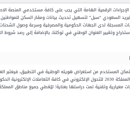
ن الإجراءات الرقمية الهامة التي يجب على كافة مستخدمي المنصة الاط
بريد السعودي “سبل” لتسهيل تحديث بيانات ومقار السكن للمواطنين والم
ات المسجلة لدى الجهات الحكومية والمصرفية وسرعة وصول الشحنات وال
راج وتغيير العنوان الوطني في توكلنا، بالإضافة إلى رصد شروط الت
تمكن المستخدم من استعراض هويته الوطنية في التطبيق، فيعتبر العنو
مؤسسة البريد السعودي؛ وذلك تماشيًا مع خطة المملكة 2030 للتحول الإلكتروني في كافة الت
ات معيارية وتقنية تمت دراستها بعناية؛ ليُغطي جميع مناطق المملكة