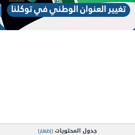
جدول المحتويات
[
إظهار
]