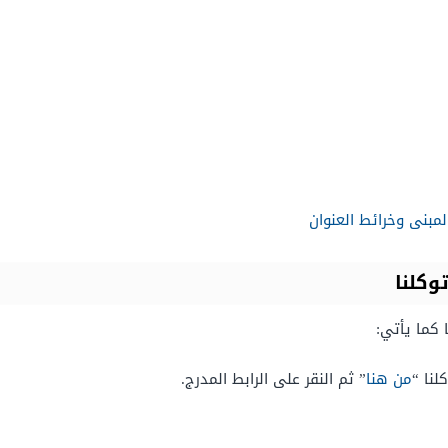
لمبنى وخرائط العنوان
وكلنا
 كما يأتي:
لنا “
من هنا
” ثم النقر على الرابط المدرج.