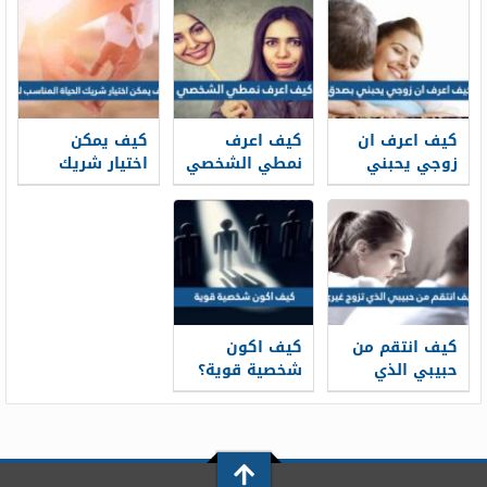
كيف اعرف ان
كيف اعرف
كيف يمكن
زوجي يحبني
نمطي الشخصي
اختيار شريك
بصدق
الحياة المناسب
لك
كيف انتقم من
كيف اكون
حبيبي الذي
شخصية قوية؟
تزوج غيري
30 نصيحة لبناء
شخصية قوية