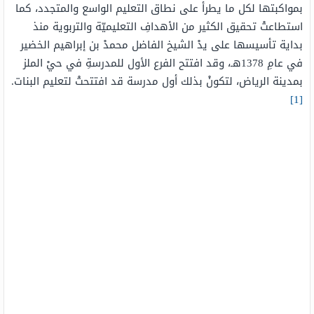
بمواكبتها لكل ما يطرأ على نطاق التعليم الواسع والمتجدد، كما
استطاعتْ تحقيق الكثير من الأهدافِ التعليميّة والتربوية منذ
بداية تأسيسها على يدْ الشيخ الفاضل محمدْ بن إبراهيم الخضير
في عامِ 1378هـ، وقد افتتح الفرع الأول للمدرسةِ في حيْ الملز
بمدينة الرياض، لتكونْ بذلك أول مدرسة قد افتتحتْ لتعليم البنات.
[1]