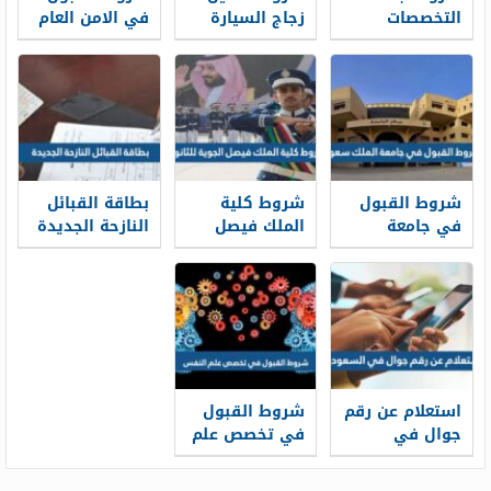
التخصصات
زجاج السيارة
في الامن العام
الصحية بعد
المرور السعودي
1448
الثانوي 1448
1448
شروط القبول
شروط كلية
بطاقة القبائل
في جامعة
الملك فيصل
النازحة الجديدة
الملك سعود
الجوية للثانوي
1448
1448 والأوراق
1448 ونسب
المطلوبة
القبول
استعلام عن رقم
شروط القبول
جوال في
في تخصص علم
السعودية
النفس ونسب
بالاسم ورقم
القبول 1448