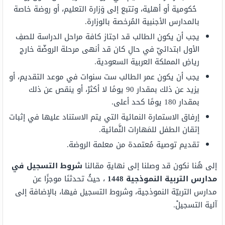
حُكومية أو أهلية، وتتبع إلى وَزارة التعليم، أو روضة خاصة
بالمدارس الأجنبية المُرخصة بالوزارة.
يجب أن يكون الطالب قد اجتاز كافة مراحل الدراسة للصفِ
الأول ابتدائيّ في حالِ كان قد أنهى مرحلة الروضّة خارج
رياضِ المملكة العربية السعودية.
يجب أن يكون عمر الطالب ست سنوات في موعد التقديم، أو
يزيد عن ذلك بمقدار 90 يومًا لا أكثرْ، أو ينقص عن ذلك
بمقدار 180 يومًا كحد أعلى.
إرفاق الاستمارة النمائية التي يتم الاستناد عليها في إثبات
إتقان الطفل للمَهارات النَّمائية.
تقديم توصية مُعتمدة من معلمة الروضة.
إلى هُنا نكون قد وصلنا إلى نهايةِ مقالنا
شروط التسجيل في
مدارس التربية النموذجية 1448
، حيثُ تحدثنَا موجزًا عن
مدارس التربيّة النموذجية، وشروط التسجيل فيها، بالإضافة إلى
آلية التسجيلْ.