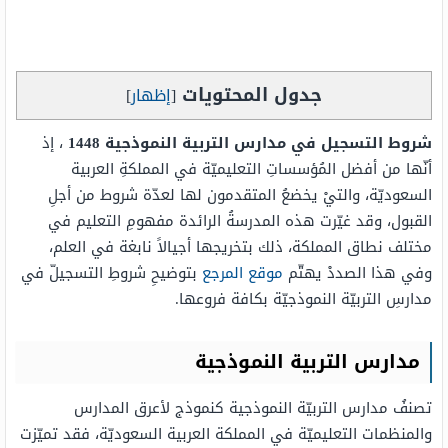
جدول المحتويات
[
إظهار
]
شروط التسجيل في مدارس التربية النموذجية 1448
، إذ
أنّها من أفضل المُؤسساتِ التعليميّة في المملكةِ العربية
السعوديّة، والتيْ يخضعُ المتقدمون لها لعدّة شروط من أجلِ
القبول، وقد غيّرت هذه المدرسةُ الرائدة مفهومِ التعليم في
مختلف نطاق المملكة، ذلك بتخريجها أجيالاً نابغة في العلم،
وفي هذا الصددْ يهتّم
موقع المرجع
بتوضيحِ شروطِ التسجيلّ في
مدارسِ التربيّة النموذجيّة بكافة فروعها.
مدارس التربية النموذجية
تصنفُ مدارس التربيّة النموذجية كنموذج لأعرق المدارس
والمنظمات التعليميّة في المملكة العربية السعوديّة، فقد تميّزت