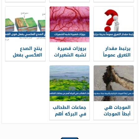
مواقع الظواهر
او حرشفيه
الطبيعية
يرتبط مقدار
بروزات قصيرة
ينتج الصدع
التعرق عموماً
تشبه الشعيرات
العكسي بفعل
بدرجة حرارة
قوى القص
الموجات هي
جماعات الطحالب
أبطأ الموجات
في البركه أهم
الزلزالية
من جماعات
وأكبرها حجمًا
الخنافس؟
سعة وتدميرًا