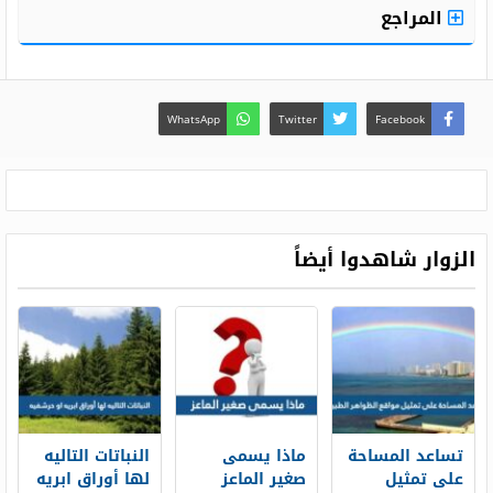
المراجع
WhatsApp
Twitter
Facebook
الزوار شاهدوا أيضاً
تساعد المساحة
ماذا يسمى
النباتات التاليه
على تمثيل
صغير الماعز
لها أوراق ابريه