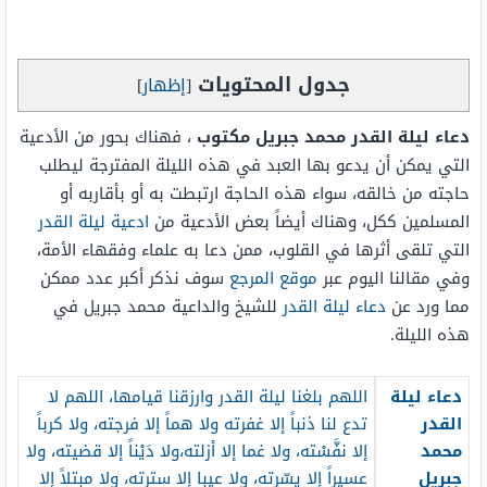
جدول المحتويات
[
إظهار
]
دعاء
ليلة القدر محمد جبريل مكتوب
، فهناك بحور من الأدعية
التي يمكن أن يدعو بها العبد في هذه الليلة
المفترجة ليطلب
حاجته من خالقه، سواء هذه الحاجة ارتبطت به أو بأقاربه أو
المسلمين ككل، وهناك أيضاً بعض الأدعية من
ادعية ليلة القدر
التي تلقى أثرها في القلوب، ممن دعا به علماء وفقهاء الأمة،
وفي مقالنا اليوم عبر
موقع المرجع
سوف نذكر أكبر عدد ممكن
مما ورد عن
دعاء ليلة القدر
للشيخ والداعية محمد جبريل في
هذه الليلة.
دعاء ليلة
اللهم بلغنا ليلة القدر وارزقنا قيامها، اللهم لا
القدر
تدع لنا ذنباً إلا غفرته ولا هماً إلا فرجته، ولا كرباً
محمد
إلا نفَّسْته، ولا غما إلا أزلته،ولا دَيْناً إلا قضيته، ولا
جبريل
عسيراً إلا يسّرته، ولا عيبا إلا سترته،
ولا مبتلاً إلا