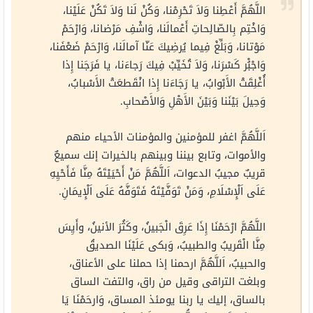
اللَّهُمَّ أَعْطِنا وَلاَ تَحْرِمْنا، وَكُنْ لَنا وَلاَ تَكُنْ عَلَيْنا،
وَاخْتِم بِالصّالِحاتِ أَعْمالَنا، وَاشْفِ مَرْضانا، وَارْحَمْ
مَوْتانا، وَبَلِّغْ فِيما يُرضِيكَ عَنّا آمالَنا، وَارْحَمْ ضَعْفَنا،
وَاجْبُْر كَسْرَنا، وَلاَ تُخَيِّبْ فِيكَ رَجاءَنا، يا فَرَجَنا إِذا
أُغْلِقَتْ الأَبْوابُ، يا رَجَاءَنا إِذا انْقَطعَتْ الأَسْبابُ،
وَحِيلَ بَيْنَنا وَبَيْنَ الأَهْلِ وَالأَصْحابِ.
اَللَّهُمَّ اغفر للمؤمنين والمؤمنات الأحياء منهم
والأموات، وتابع بيننا وبينهم بالخيرات إنك سميعٌ
قريبٌ مجيبُ الدعوات، اَللَّهُمَّ مَنْ أَحْيَيْتَهُ مِنَّا فَأَحْيِهِ
عَلَى اَلْإِسْلَامِ، وَمَنْ تَوَفَّيْتَهُ فَتَوَفَّهُ عَلَى اَلْإِيمَانِ.
اللَّهُمَّ ارْحَمْنَا إِذَا عَرِقَ الْجَبينُ، وكَثُرَ الأنينُ، وأَيِسَ
مِنَّا الْقَريبُ والطبيبُ، وَبكى عَلَيْنَا الصديقُ
والحبيبُ، اَللَّهُمَّ ارحمنا إذا حملنا على الأعناق،
وبلغت التراقى وقيل من راق، والتفت الساق
بالساق، إليك يا ربنا يومئذ المساق، وَارحَمْنَا يَا