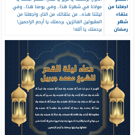
اجعلنا من
مولانا في شهرنا هذا.. وفي يومنا هذا.. وفي
عتقاء
ليلتنا هذه.. من عتقائك من النار، واجعلنا من
شهر
المقبولين الفائزين، برحمتك يا أرحم الراحمين!
رمضان
برحمتك يا ألله!