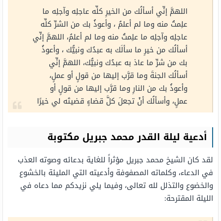
اللهمَّ إنِّي أسألُك من الخيرِ كلِّه عاجلِه وآجلِه ما
علِمتُ منه وما لم أعلمُ ، وأعوذُ بك من الشرِّ كلِّه
عاجلِه وآجلِه ما علِمتُ منه وما لم أعلمُ، اللهمَّ إنِّي
أسألُك من خيرِ ما سألَك به عبدُك ونبيُّك ، وأعوذُ
بك من شرِّ ما عاذ به عبدُك ونبيُّك، اللهمَّ إنِّي
أسألُك الجنةَ وما قرَّب إليها من قولٍ أو عملٍ،
وأعوذُ بك من النارِ وما قرَّب إليها من قولٍ أو
عملٍ، وأسألُك أنْ تجعلَ كلَّ قضاءٍ قضيتَه لي خيرًا
أدعية ليلة القدر محمد جبريل مكتوبة
لقد كان الشيخ محمد جبريل مؤثراً للغاية بدعائه وصوته العذب
في الدعاء، وكلماته المصفوفة وأدعيته التي المليئة بالخشوع
والخضوع والتذلل لله تعالى، وفيما يلي نزيدكم مما دعاه في
الليلة المقترحة: