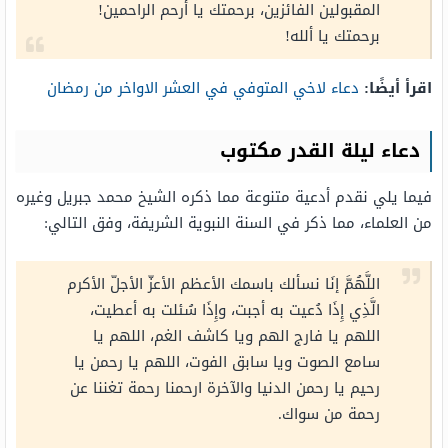
المقبولين الفائزين، برحمتك يا أرحم الراحمين!
برحمتك يا ألله!
اقرأ أيضًا:
دعاء لاخي المتوفي في العشر الاواخر من رمضان
دعاء ليلة القدر مكتوب
فيما يلي نقدم أدعية متنوعة مما ذكره الشيخ محمد جبريل وغيره
من العلماء، مما ذكر في السنة النبوية الشريفة، وفق التالي:
اللَّهُمَّ إنَا نسألك باسمك الأعظم الأعزّ الأجلّ الأكرم
الَّذِي إِذَا دُعيت به أجبت، وإِذَا سُئلت به أعطيت،
اللهم يا فارج الهم ويا كاشف الغم، اللهم يا
سامع الصوت ويا سابق الفوت، اللهم يا رحمن يا
رحيم يا رحمن الدنيا والآخرة ارحمنا رحمة تغننا عن
رحمة من سواك.