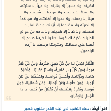
قضيته، ولا عسيراً إلا يسّرته، ولا عيباً إلا سترته،
ولا مبتلاً إلا عافيته، ولا مريضاً إلا شفيته، ولا
ميتاً إلا رحمته، ولا عدوا إلا أهلكته، ولا مجاهداً
إلا نصرته ولا مظلوما إلا أيّدته، ولا ظالما إلا
قصمته، ولا ضالاً إلا هديته، ولا حاجة من حوائج
الدنيا والآخرة لك فيها رضا ولنا فيها صلاح إلا
أعَنتنا على قضائها ويسّرتها برحمتك يا أرحم
الراحمين.
اللَّهُمَّ اجْعَلْ لَنا مِنْ كُلِّ ضِيقٍ مَخْرَجاً، وَمِنْ كُلِّ هَمٍّ
فَرَجاً، وَمِنْ كُلِّ بَلاَءٍ عَافِيَةً، وَاسْتُرْ عَوْرَاتِنا، وَأَصْلِحْ
نِيّاتِنا، وَذُرِّيّاتِنا، وَأَحْسِنْ خَواتِمَنا، وَاحْفَظْنا مِنْ بَيْنِ
أَيْدِينا، وَمِنْ خَلْفِنا، وَعَنْ أَيْمانِنا، وَعَنْ شَمائِلِنا، وَمِنْ
فَوْقِنا، وَنَعُوذُ بِعَظَمَتِكَ أَنْ نُغْتَالَ مِنْ تَحْتِنا، يا ذا
الْجَلاَلِ وَالإِكْرامِ.
اقرأ أيضًا:
دعاء التهجد في ليلة القدر مكتوب قصير