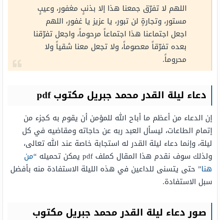
اللهم لا تفرّق جمعنا هذا إلا بذنبٍ مغفور، وعيبٍ
مستور، وتجارةٍ لن تبور، يا عزيز يا غفور، اللهم
اجعل اجتماعنا هذا اجتماعاً مرحوماً، واجعل تفرّقنا
بعده تفرّقاً معصوماً، ولا تجعل معنا شقياً ولا
محروماً.
دعاء ليلة القدر محمد جبريل مكتوب pdf
إن الدعاء من أعظم ما أباح الله للمؤمن أن يقوم به كجزء من
إتمام الطاعات، ليسأل العبد ربه عن حاجاته ومقاضيه في كل
ليلة، وإنما دعاء ليلة القدر له استجابة خاصة عند الله تعالى،
ولذلك سوف نقدم هذا المقال كملف pdf يمكن تحميله “
من
هنا
” حتى يتسنى للداعين في هذه الليلة الاستفادة منه بأفضل
سبل الاستفادة.
صور دعاء ليلة القدر محمد جبريل مكتوب