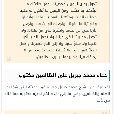
تحول به بيننا وبين معصيتك، ومن طاعتك ما
تبلّـغـُـنا به جنتَـك، ومن اليقين ما تُهـّون به عـلينا
مصائبَ الدنيا، ومتـّعـنا اللهم بأسماعِـنا وأبصارِنا
وقـواتـِنا ما أبقيتنا، واجعـلهُ الوارثَ منـّا، واجعل
ثأرنا على من ظلمنا وانصُرنا على من عادانا، ولا
تجعـل مصيبـتَـنا في ديننا، ولا تجعل الدنيا أكبرَ
هـمِنا ولا مبلغَ علمِنا ولا إلى النار مصيرنا، واجعل
الجنة هي دارنا ولا تُسلط عـلينا بذنوبـِنا من لا
يخافك فينا ولا يرحمنا يا رب العالمين.
دعاء محمد جبريل على الظالمين مكتوب
لقد عرف عن الشيخ محمد جبريل جهاره في أدعيته التي شكا به
الظلم والظالمين، وفي ما يلي نقدم لكم أدعية مكتوبة مما قاله
في ذلك: