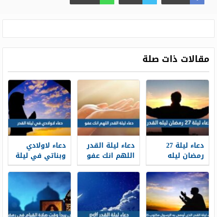
مقالات ذات صلة
دعاء ليلة 27
دعاء ليلة القدر
دعاء لاولادي
رمضان ليله
اللهم انك عفو
وبناتي في ليلة
القدر 1447
تحب العفو
القدر
وأفضل صيغ
فاعف عنا
أدعية ليلة 27
من رمضان