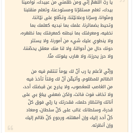
يا ربّ اللهمّ إنّي ومن ظلمني من عبيدك، نواصينا
بيدك، تعلم مستقرّنا ومستودعنا، وتعلم منقلبنا
ومثوانا، وسرّنا وعلانيّتنا، وتطّلع على نيّاتنا،
وتحيط بضمائرنا، علمك بما نبديه كعلمك بما
نخفيه، ومعرفتك بما نبطنه كمعرفتك بما نظهره،
ولا ينطوي عليك شيء من أمورنا، ولا يستتر
دونك حال من أحوالنا، ولا لنا منك معقل يحصّننا،
ولا حرز يحرزنا، ولا هارب يفوتك منّا.
وإنّي لأعلم يا رب أنّ لك يوماً تنتقم فيه من
الظالم للمظلوم، وأتيقّن أنّ لك وقتاً تأخذ فيه
من الغاصب للمغصوب، ولا يخرج عن قبضتك أحد،
ولا تخاف فوت فائت، ولكن ضعفي يبلغ بي على
أناتك وانتظار حلمك، فقدرتك يا ربّي فوق كلّ
قدرة، وسلطانك غالب على كلّ سلطان، ومعاد
كلّ أحد إليك وإن أمهلته، ورجوع كلّ ظالم إليك
وإن أنظرته.