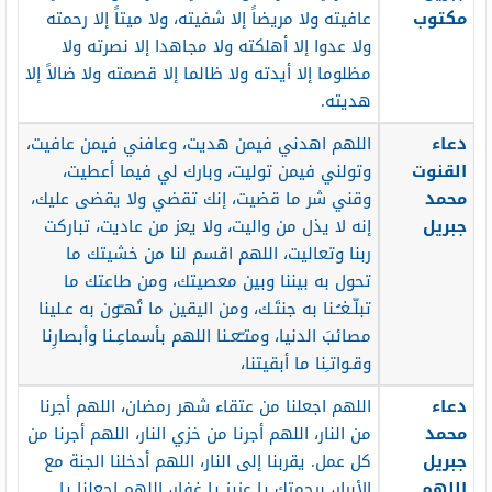
مكتوب
عافيته ولا مريضاً إلا شفيته، ولا ميتاً إلا رحمته
ولا عدوا إلا أهلكته ولا مجاهدا إلا نصرته ولا
مظلوما إلا أيدته ولا ظالما إلا قصمته ولا ضالاً إلا
هديته.
دعاء
اللهم اهدني فيمن هديت، وعافني فيمن عافيت،
القنوت
وتولني فيمن توليت، وبارك لي فيما أعطيت،
محمد
وقني شر ما قضيت، إنك تقضي ولا يقضى عليك،
جبريل
إنه لا يذل من واليت، ولا يعز من عاديت، تباركت
ربنا وتعاليت،
اللهم اقسم لنا من خشيتك ما
تحول به بيننا وبين معصيتك، ومن طاعتك ما
تبلّـغـُـنا به جنتَـك، ومن اليقين ما تُهـّون به عـلينا
مصائبَ الدنيا، ومتـّعـنا اللهم بأسماعِـنا وأبصارِنا
وقـواتـِنا ما أبقيتنا،
دعاء
اللهم اجعلنا من عتقاء شهر رمضان، اللهم أجرنا
محمد
من النار، اللهم أجرنا من خزي النار، اللهم أجرنا من
جبريل
كل عمل. يقربنا إلى النار،
اللهم أدخلنا الجنة مع
اللهم
الأبرار، برحمتك يا عزيز يا غفار، اللهم اجعلنا يا