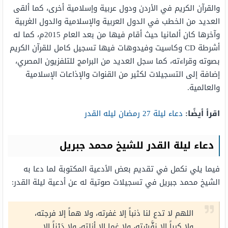
والقرآن الكريم في الأردن ودول عربية وإسلامية أخرى، كما ألقى
العديد من الخطب في الدول العربية والإسلامية والدول الغربية
وآخرها كان ألمانيا حيث أقام فيها من بعد العام 2015م، كما له
أشرطة CD وكاسيت وفيدوهات فيها تسجيل كامل للقرآن الكريم
بصوته وقراءته، كما سجل العديد من البرامج للتلفزيون المصري،
إضافة إلى التسجيلات لكثير من القنوات والإذاعات الإسلامية
والعالمية.
اقرأ أيضًا:
دعاء ليلة 27 رمضان ليله القدر
دعاء ليلة القدر للشيخ محمد جبريل
فيما يلي نكمل في تقديم بعض الأدعية المكتوبة لما دعا به
الشيخ محمد جبريل في تسجيلات صوتية له عن أدعية ليلة القدر:
اللهم لا تدع لنا ذنباً إلا غفرته، ولا هماً إلا فرجته،
ولا كرباً إلا نفَّسْته، ولا غما إلا أزلته، ولا دَيْناً إلا