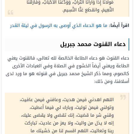
مَولانَا إِذَا وَارانَا التُّرابُ، وَوَدَّعَنَا الأحْبَابُ، وَفَارَقْنَا
النَّعِيمَ، وانقطَع عَنَّا النَّسِيم.
اقرأ أيضًا:
ما هو الدعاء الذي أوصى به الرسول في ليلة القدر
دعاء القنوت محمد جبريل
دعاء القنوت هو دعاء الطاعة الخالصة لله تعالى، فالقنوت يعني
الطاعة ويعني أيضاً الخشوع في الصلاة وفي العبادات الأخرى
كالصوم، ومما ذكر الشيخ محمد جبريل في قنوته هو ما ورد لدى
أسلافنا، ومن ذلك:
اللهم اهدني فيمن هديت، وعافني فيمن عافيت،
وتولني فيمن توليت، وبارك لي فيما أعطيت،
وقني شر ما قضيت، إنك تقضي ولا يقضى عليك،
إنه لا يذل من واليت، ولا يعز من عاديت، تباركت
ربنا وتعاليت، اللهم اقسم لنا من خشيتك ما