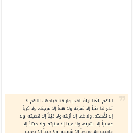
اللهم بلغنا ليلة القدر وارزقنا قيامها، اللهم لا
تدع لنا ذنباً إلا غفرته ولا هماً إلا فرجته، ولا كرباً
إلا نفَّسْته، ولا غما إلا أزلته،ولا دَيْناً إلا قضيته، ولا
عسيراً إلا يسّرته، ولا عيبا إلا سترته، ولا مبتلاً إلا
عافيته ولا مريضاً إلا شفيته، ولا ميتاً إلا رحمته