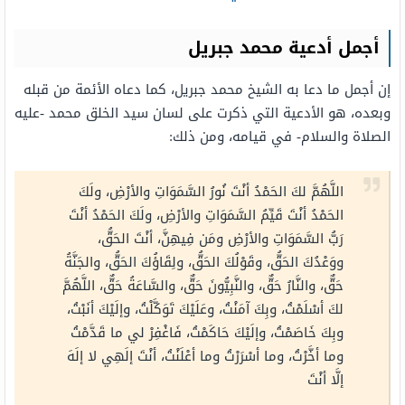
أجمل أدعية محمد جبريل
إن أجمل ما دعا به الشيخ محمد جبريل، كما دعاه الأئمة من قبله
وبعده، هو الأدعية التي ذكرت على لسان سيد الخلق محمد -عليه
الصلاة والسلام- في قيامه، ومن ذلك:
اللَّهُمَّ لكَ الحَمْدُ أنْتَ نُورُ السَّمَوَاتِ والأرْضِ، ولَكَ
الحَمْدُ أنْتَ قَيِّمُ السَّمَوَاتِ والأرْضِ، ولَكَ الحَمْدُ أنْتَ
رَبُّ السَّمَوَاتِ والأرْضِ ومَن فِيهِنَّ، أنْتَ الحَقُّ،
ووَعْدُكَ الحَقُّ، وقَوْلُكَ الحَقُّ، ولِقَاؤُكَ الحَقُّ، والجَنَّةُ
حَقٌّ، والنَّارُ حَقٌّ، والنَّبِيُّونَ حَقٌّ، والسَّاعَةُ حَقٌّ، اللَّهُمَّ
لكَ أسْلَمْتُ، وبِكَ آمَنْتُ، وعَلَيْكَ تَوَكَّلْتُ، وإلَيْكَ أنَبْتُ،
وبِكَ خَاصَمْتُ، وإلَيْكَ حَاكَمْتُ، فَاغْفِرْ لي ما قَدَّمْتُ
وما أخَّرْتُ، وما أسْرَرْتُ وما أعْلَنْتُ، أنْتَ إلَهِي لا إلَهَ
إلَّا أنْتَ