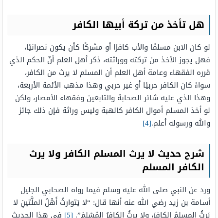
هل تأخذ من تركة أبيها الكافر
لو كان الابن مسلمًا والأب كافرًا أو مشركًا كأن يكون نصرانيًا،
فهل يجوز الأخذ من تركته ووراثته، ذكر أهل العلم أنّ الحكم الذي
قرره الفقهاء وعامة أهل العلم أن المسلم لا يرث من الكافر،
سواءً كان الكافر حربيًا أو غير حربي وهذا مذهب الأئمة الأربعة،
وهذا الذي عليه شائر الصحابة والتابعين وفقهاء الأمصار، ولكن
لو أخذ المسلم أموال الكافر كالهبة وليس وراثة فإن ذلك جائز
والله ورسوله أعلم.
[4]
شرح حديث لا يرث المسلم الكافر ولا يرث
الكافر المسلم
ورد عن النبي صلى الله عليه وسلم فيما رواه الصحابي الجليل
أسامة بن زيد رضي الله عنه أنها قال: “لا يَتوارثُ أَهْلُ الملَّتينِ لا
يَرثُ المسلمُ الكافرَ، ولا يرِثُ الكافرُ المُسْلِمَ”.
[5]
في هذا الحديث