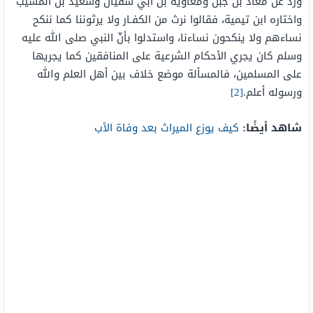
ورد عن معاذ بن جبل ومعاوية بن أبي سفيان وسعيد بن المسيب
واختاره ابن تيمية، فقالوا نرث من الكفـار ولا يرثوننا كما ننكح
نساءهم ولا ينكحون نساءنا، واستدلوا بأنّ النبي صلى الله عليه
وسلم كان يجري الأحكام الشرعية على المنافقين كما يجريها
على المسلمين، فالمسألة موضع خلاف بين أهل العلم والله
ورسوله أعلم.
[2]
شاهد أيضًا:
كيف يوزع الميراث بعد وفاة الأب