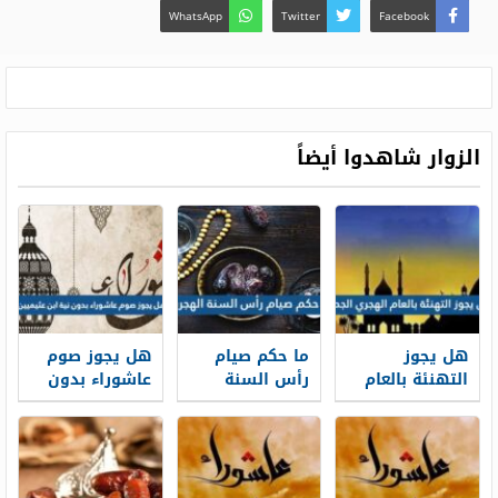
WhatsApp
Twitter
Facebook
الزوار شاهدوا أيضاً
هل يجوز
ما حكم صيام
هل يجوز صوم
التهنئة بالعام
رأس السنة
عاشوراء بدون
الهجري الجديد
الهجرية
نية ابن عثيميين
1448