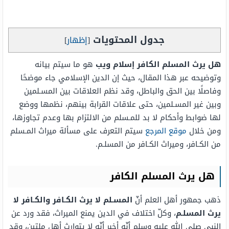
جدول المحتويات
[
إظهار
]
هل يرث المسلم الكافر إسلام ويب
هو ما سيتم بيانه
وتوضيحه عبر هذا المقال، حيث إن الدين الإسلامي جاء موضحًا
وفاصلًا بين الحق والباطل، وقد نظم العلاقات بين المسـلمين
وبين غير المسـلمين، حتى علاقات القرابة بينهم، نظمها ووضع
لها ضوابط وأحكام لا بد للمـسلم من الالتزام بها وعدم تجاوزها،
ومن خلال
موقع المرجع
سيتم التعرف على مسألة ميراث المـسلم
من الكـافر، وميراث الكـافر من المسلـم.
هل يرث المسلم الكافر
ذهب جمهور أهل العلم أنّ
المسـلم لا يرث الكـافر والكـافر لا
يرث المسلـم
، وكلّ اختلاف في الدين يمنع الميراث، فقد ورد عن
النبي صلى الله عليه وسلم أنّه أخبر أنّه لا يتوارث أهل ملتين، وقد