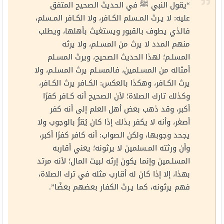
“يقول النبي ﷺ في الحديث الصحيح المتفق
عليه: لا يـرث المـسلم الكـافر، ولا الكـافر المـسلم،
فالذي يطوف بالقبور ويستغيث بأهلها، ويطلب
منهم المدد لا يرث من المسـلم، ولا يرثه
المسلـم؛ لهذا الحديث الصحيح، ويرث المسـلم
أمثاله من المسـلمين، فالمسـلم يرث المسلـم، ولا
يرث الكـافر، وهكذا بالعكس: الكـافر يرث الكـافر،
وكذلك تارك الصلاة؛ لأن الصحيح أنه كـافر كفرًا
أكبر، وقد ذهب بعض أهل العلم إلى أنه كفر
أصغر، وأنه لا يكفر بذلك إذا كان يُقرُّ بالوجوب ولا
يجحد وجوبها، ولكن الصواب: أنه كافر كفرًا أكبر،
وأن ورثته المـسلمين لا يرثونه؛ يعني أقاربه
المسلـمين وإنما يكون إرثه لبيت المال؛ لأنه مرتد
بهذا، إلا إذا كان له أقارب مثله في ترك الصلاة،
فهم يرثونه، كما يـرث الكفار بعضهم بعضًا”.