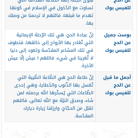
عن الحج
سِوى الجنّة، إنّها الطّاعة الهدَّامة التي
للفيس بوك
تساوت مع الدّخول في الإسلام في كونها
تهدم ما قبلها، فاللهم لا ترحمنا من وصلك
بها.
بوست جميل
إنّ عبادة الحج، هي تلك الرّحلة الإيمانية
عن الحج
التي تُغادر بها الأرواح إلى خالقها، فتطوف
للفيس بوك
في تلك المشاعر المقدّسة وتعود إلى دنيا
لا تُغرينا في شيء، فاللهم ا عيش إلّا عيش
الآخرة.
أجمل ما قيل
إنّ طاعة الحج هي الطّاعة الطّيبة التي
عن الحج
تُغسل بها الذّنوب والخَطايا، وهي إحدى
للفيس بوك
الطّاعات التي يُسخّرها الله برحمته لمن
شاء، وصدق النيّة مع الله تعالى، فاللهم
تقبّل من الحجّاج، وارزقنا زيارة ديارك
المقدّسة.