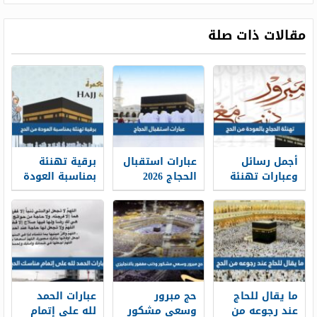
مقالات ذات صلة
أجمل رسائل
عبارات استقبال
برقية تهنئة
وعبارات تهنئة
الحجاج 2026
بمناسبة العودة
الحجاج بالعودة
مكتوبة وبالصور
من الحج جاهزة
من الحج 2026
للطباعة
بالصور
ما يقال للحاج
حج مبرور
عبارات الحمد
عند رجوعه من
وسعي مشكور
لله على إتمام