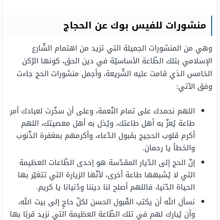
منشورات للفيس بوك عن الحجاج
وهي من المنشورات الجميلة التي تزيد من اهتمام الشّارع
الإسلامي بتلك الطّاعة الأساسيّة في دين الحق، كونها الرّكن
الخامس الذي قامت عليه الشّريعة، وأجمل منشورات الحج جاءت
وفق الآتي:
اللهم نحمدك على تمام النّعمة، وعلى أن سخّرت لعبادك أمر
طاعة يُعزّ به أهل طاعتك، ويُذل به أهل معصيتك، اللهم
أكرم قلوب الحجيج بقبول الدّعاء، وأكرمهم بمغفرة الذّنوب
والخطأ يا رحمان.
إنّ الحج إلى الدّيار المقدّسة هو إحدى الطّاعات العظيمة
التي لا يُشبهها طاعة أخرى، لأنّها الزيارة التي تتغيّر بها
الحياة الدّنيا، فاللهم أصلح لنا ديننا ودُنيانا يا كريم.
نسأل الله أن يكتب القُبول الحسن لكلّ حاجٍ إلى بيت الله،
وأن يُبارك لهم في تلك الطّاعة العظيمة التي نزيد قربًا بها