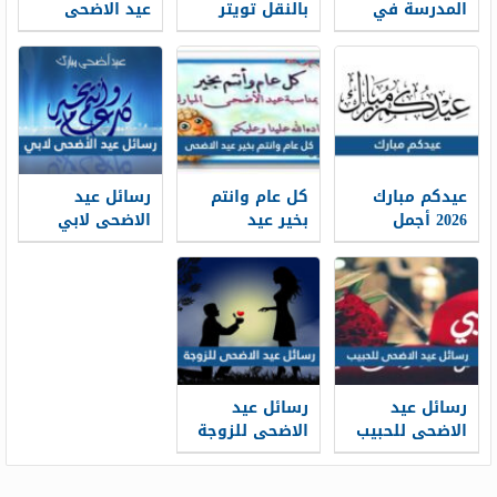
المدرسة في
بالنقل تويتر
عيد الاضحى
بداية العام
1448 بالصور
المبارك 2026-
الدراسي 1448
1448
جاهزة للطباعة
عيدكم مبارك
كل عام وانتم
رسائل عيد
2026 أجمل
بخير عيد
الاضحى لابي
كلمات وعبارات
الاضحى 2026 ،
2026 … اجمل
وصور تهنئة
أجمل معايدات
مسجات تهنئة
عيد الاضحى
كل عام وانتم
عيد الاضحى
1448
بخير 1448
لوالدي 1448
رسائل عيد
رسائل عيد
الاضحى للحبيب
الاضحى للزوجة
قصيرة 2026 ..
2026 … مسجات
اجمل مسجات
تهنئة لزوجتي