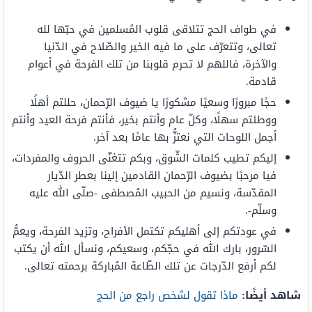
في طواف الحج تتلاقى قلوب المُسلمين في حبّها لله
تعالى، وتتعرّف على ما فيه الخير والصّلاح في الدّنيا
والآخرة، فاللهم لا تحرم قلوبنا من تلك الفرحة في أعوام
قادمة.
حجًا مبرورًا وسعيًا مشكورًا يا ضيوف الرّحمان، حللتم أهلًا
ووطئتم سهلًا، وكلّ عام وأنتم بخير، فأنتم فرحة العيد وأنتم
أجمل اللوحات التي نعتزُّ بها عامًا بعد آخر.
إليكم تطيب كلمات الشّوق، وبكم تتغنّى الحروف والمفردات،
فيا مرحبًا بضيوف الرّحمان القادمين إلينا بعطر الدّيار
المقدّسة، ونسيم من الحبيب المُصطفى -صلّى الله عليه
وسلّم-.
في عودتكم إلى أهليكم تكتمل الأفراح، وتزيد الفرحة، ويعمُّ
السّرور، بارك الله في حجّكم، وسعيكم، ونسأل الله أن يكتب
لكم أرفع الدّرجات عن تلك الطّاعة المُباركة برحمته تعالى.
شاهد أيضًا:
ماذا تقول لشخص راجع من الحج