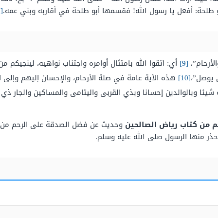
و طلحة: أفعل يا رسول الله! فقسمها أبو طلحة في أقاربه وبني عمه.
[8]
لأرحام”،
[9]
أي: اتقوا الله بامتثال أوامره واجتناب نواهيه، لينجيكم من
ن يوصل”،
[10]
هذه الآية عامة في صلة الأرحام، والإحسان إليهم وإلى ال
ه شيئا وبالوالدين إحسانا وبذي القربى واليتامى والمساكين والجار ذي 
 من كتاب رياض الصالحين
وحديث عن فضل الصدقة على الرحم من كت
 حذر منها الرسول صلى الله عليه وسلم.