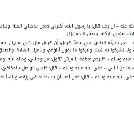
له عنه – أن رجلا قال: يا رسول الله، أخبرني بعمل يدخلني الجنة، ويباع
لاة، وتؤتي الزكاة، وتصل الرحم”.
[1]
 – في حديثه الطويل في قصة هرقل: أن هرقل قال لأبي سفيان: فماذا 
ولا تشركوا به شيئا، واتركوا ما يقول آباؤكم، ويأمرنا بالصلاة، والصدق
 عليه وسلم -: “الرحم معلقة بالعرش تقول: من وصلني، وصله الله، و
نهما عن النبي – صلى الله عليه وسلم – قال: “ليس الواصل بالمكافئ،
صلى الله عليه وسلم – قال: “من أحب أن يبسط له في رزقه، وينسأ له 