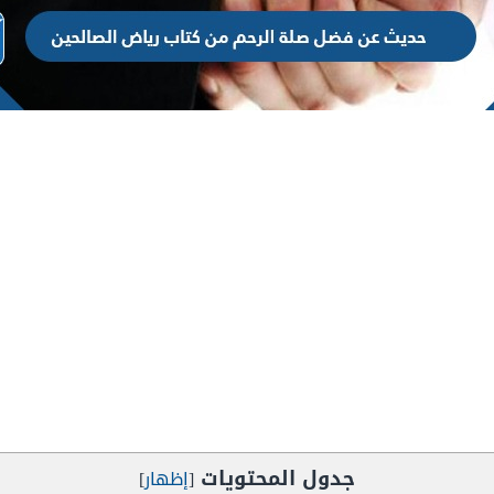
جدول المحتويات
[
إظهار
]