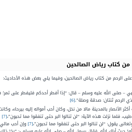
من كتاب رياض الصالحين
على الرحم من كتاب رياض الصالحين، وفيما يلي بعض هذه الأحاديث:
ي – صلى الله عليه وسلم – قال: “إذا أفطر أحدكم فليفطر على تمر؛ فإن
 الرحم ثنتان: صدقة وصلة”.
[6]
كثر الأنصار بالمدينة مالا من نخل، وكان أحب أمواله إليه بيرحاء، وك
، فلما نزلت هذه الآية: “لن تنالوا البر حتى تنفقوا مما تحبون”،
[7]
ق
تعالى يقول: “لن تنالوا البر حتى تنفقوا مما تحبون”،
[7]
وإن أحب مالي إ
! حيث أراك الله. فقال رسول الله – صلى الله عليه وسلم -: “بخ! ذلك