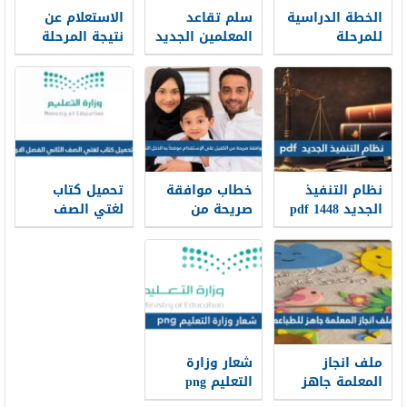
الخطة الدراسية
سلم تقاعد
الاستعلام عن
للمرحلة
المعلمين الجديد
نتيجة المرحلة
الابتدائية 1448
1448
المتوسطة
بالرقم المدني
في الكويت
نظام التنفيذ
خطاب موافقة
تحميل كتاب
الجديد 1448 pdf
صريحة من
لغتي الصف
الكفيل على
الثاني الفصل
الإستقدام
الاول 1448 pdf
موضحاً به الدخل
الشهري 1448
ملف انجاز
شعار وزارة
المعلمة جاهز
التعليم png
للطباعه 1448
الجديد 1448