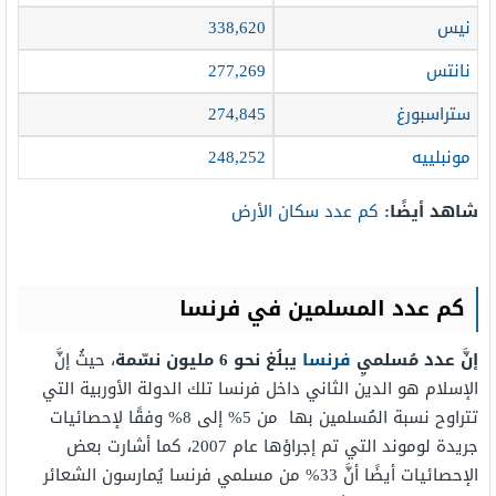
نيس
338,620
نانتس
277,269
ستراسبورغ
274,845
مونبلييه
248,252
شاهد أيضًا:
كم عدد سكان الأرض
كم عدد المسلمين في فرنسا
إنَّ عدد مُسلميِ
فرنسا
يبلُغ نحو 6 مليون نسّمة
، حيثُ إنَّ
الإسلام هو الدين الثاني داخل فرنسا تلك الدولة الأوربية التي
تتراوح نسبة المُسلمين بها من 5% إلى 8% وفقًا لإحصائيات
جريدة لوموند التي تم إجراؤها عام 2007، كما أشارت بعض
الإحصائيات أيضًا أنَّ 33% من مسلمي فرنسا يُمارسون الشعائر