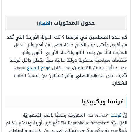
جدول المحتويات
[
إظهار
]
كم عدد المسلمين في فرنسا
؟ تلك الدولة الأوربية التي تُعد
من أقوى وأعتى دول العالم حاليًا، فهي من أهم وأبرز الدول
المكونة لكلًا من حِلف الناتو والاتحاد الأوربي، أقوى وأكبر
مُنظمات سياسية عسكرية دوليّة حاليًا، حيثُ يقطن داخل فرنسا
عدد لا بأس به من المُسلمين، ومن خلال
موقع المرجع
سوف
نتَّعرف على عددهم الفعلي، وكم يُشكلون من النسبة العامة
للسُكان.
فرنسا ويكيبيديا
إنَّ
فَرَنسَا
“La France” المعروفة رسميًّا باسم الجُمهُوريّة
الفَرَنسِيَّة “la République française” تقَّع غرب أوربا، وتتمتع بنظام
جُمهُوريّ ذو حكم مركزيّ، وتمتلك العديد من الأقاليم والمناطق