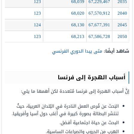
90
123
68,039
67,229,467
2035
46
123
68,020
67,570,912
2040
38
124
68,130
67,677,391
2045
62
123
68,213
67,586,728
2050
شاهد أيضًا:
متى يبدا الدوري الفرنسي
أسباب الهجرة إلى فرنسا
إنَّ أسباب الهجرة إلى فرنسا مُتعددة لكن أهمها ما يلي:
البَحث عن فُرص العمل النادرة في البُلدان العربية، حيثُ
تنتشر البطالة بصورة كبيرة في أغلب دول آسيا وأفريقيا.
البحث عن حياة اجتماعية أفضل.
الهرب من الحروب والصراعات الساسية.