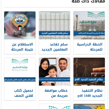
مقالات ذات صلة
الخطة الدراسية
سلم تقاعد
الاستعلام عن
للمرحلة
المعلمين الجديد
نتيجة المرحلة
الابتدائية 1448
1448
المتوسطة
بالرقم المدني
في الكويت
نظام التنفيذ
خطاب موافقة
تحميل كتاب
الجديد 1448 pdf
صريحة من
لغتي الصف
الكفيل على
الثاني الفصل
الإستقدام
الاول 1448 pdf