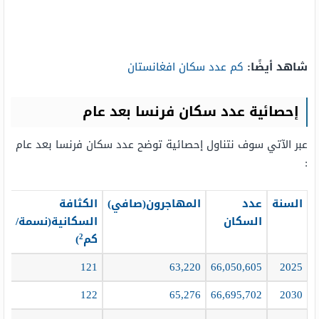
شاهد أيضًا:
كم عدد سكان افغانستان
إحصائية عدد سكان فرنسا بعد عام
عبر الآتي سوف نتناول إحصائية توضح عدد سكان فرنسا بعد عام
:
السنة
عدد
المهاجرون
(صافي)
الكثافة
س
السكان
السكانية
(نسمة/
ا
2
كم
)
24
121
63,220
66,050,605
2025
35
122
65,276
66,695,702
2030