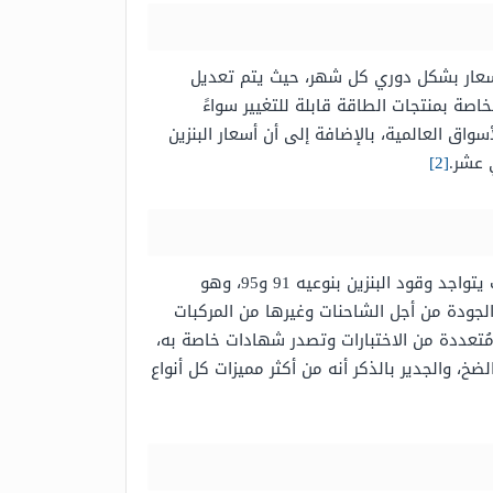
أسعار بشكل دوري كل شهر، حيث يتم تعديل
خاصة بمنتجات الطاقة قابلة للتغيير سواءً
واق العالمية، بالإضافة إلى أن أسعار البنزين
 عشر.
[2]
توفر شركة أرامكو السعودية أحد أفضل أنواع الوقود حتى يتم تلبية الاحتياجات اليومية والمتجددة لجميع المحركات، حيث يتواجد وقود البنزين بنوعيه 91 و95، وهو
الجودة من أجل الشاحنات وغيرها من المركبات
مُتعددة من الاختبارات وتصدر شهادات خاصة به،
 والجدير بالذكر أنه من أكثر مميزات كل أنواع