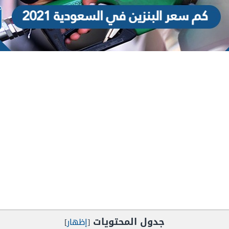
جدول المحتويات
[
إظهار
]