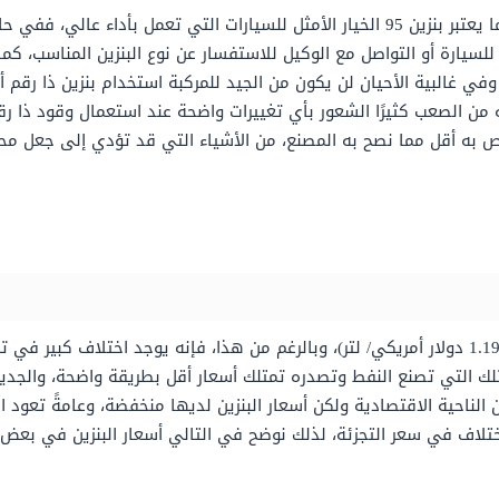
يتناسب بنزين 91 مع غالبية السيارات الحديثة، بينما يعتبر بنزين 95 الخيار الأمثل للسيار
 للسيارة أو التواصل مع الوكيل للاستفسار عن نوع البنزين المناسب، 
 وفي غالبية الأحيان لن يكون من الجيد للمركبة استخدام بنزين ذا رقم 
نه من الصعب كثيرًا الشعور بأي تغييرات واضحة عند استعمال وقود ذا ر
اص به أقل مما نصح به المصنع، من الأشياء التي قد تؤدي إلى جعل مح
وبالرغم من هذا، فإنه يوجد اختلاف كبير في تلك
ًا تلك التي تصنع النفط وتصدره تمتلك أسعار أقل بطريقة واضحة،
والجدير
 الناحية الاقتصادية ولكن أسعار البنزين لديها منخفضة،
وعامةً تعود ا
تلاف في سعر التجزئة،
لذلك نوضح في التالي أسعار البنزين في بعض د