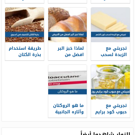
البرجر
الحوت للتسمين
الوزن
تجربتي مع
لماذا خبز البر
طريقة استخدام
الزبدة لسحب
افضل من
بذرة الكتان
لون الشعر
الابيض
للتنحيف في
وطريقة
اسبوع
استخدامها
تجربتي مع
ما هو الروكتان
حبوب كود برايم
وآثاره الجانبية
روز
الزوار شاهدوا أيضاً