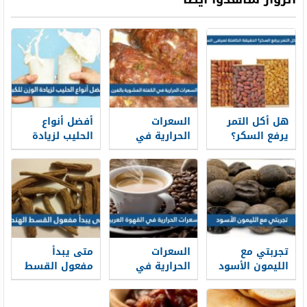
هل أكل التمر
السعرات
أفضل أنواع
يرفع السكر؟
الحرارية في
الحليب لزيادة
الحقيقة الكاملة
الكفتة المشوية
الوزن للكبار
لمرضى السكري
بالفرن
تجربتي مع
السعرات
متى يبدأ
الليمون الأسود
الحرارية في
مفعول القسط
للتخسيس
القهوة العربية
الهندي وما
وفوائده للجسم
هي فوائده