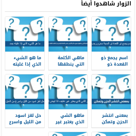
الزوار شاهدوا أيضاً
اسم يجمع ذو
ماهي الكلمة
ما هو الشيء
القعدة ذو
التي ينطقها
الذي إذا غليته
الحجة محرم
جميع سكان
جمد
رجب الاشهر من
الأرض بنفس
5 حروف
اللفظ بالرغم
من اختلاف
اللغات
واللهجات
بمعنى انتشر
ماهو الشي
حل لغز اسود
الحزن وتمكن
الذي يعتبر غير
من الليل واسرع
الحزن من 3
نظيف اذا ابيض
من الخيل
حروف
لونه