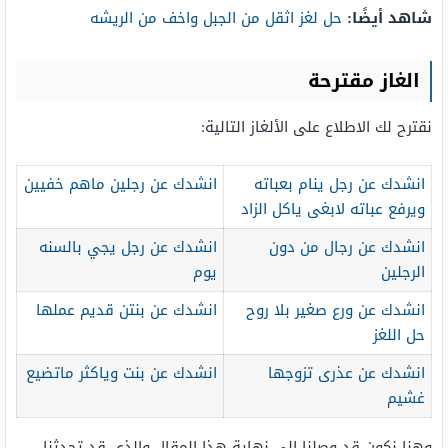
شاهد أيضًا:
حل لغز اثقل من الجبل واخف من الريشه
الغاز مقترحة
نقترح لك الاطلاع على الألغاز التالية:
انشدك عن رجل ينام بعباته
انشدك عن رجلين ماهم خفيين
ويرفع عباته لابغى ياكل الزاد
انشدك عن رجال من دون
انشدك عن رجل يجي بالسنه
الرجلين
يوم
انشدك عن ورع صغير بلا روح
انشدك عن بنتن قديم عملها
حل اللغز
انشدك عن عذرى تزوجها
انشدك عن بنت وياكثر ماتضيع
غشيم
وهنا نكون قد وصلنا إلى نهاية هذا المقال والذي قد تحدثنا