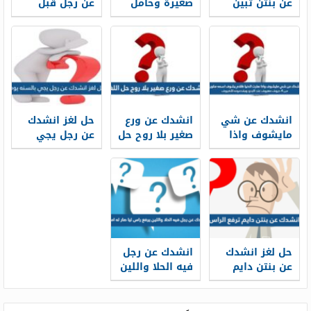
عن بنتن تبين
صغيرة وحامل
عن رجل قبل
نواياك
محد تزوجها ولا
مده عرفناه
جابت عيـال هيبة
وتامر ماتعرف
المجامـل تامر
على اثنين
وعشرين
انشدك عن شي
انشدك عن ورع
حل لغز انشدك
مايشوف واذا
صغير بلا روح حل
عن رجل يجي
صارت الدنيا
اللغز
بالسنه يوم
ظلام يشوف
اسمه مكون من
٤ حروف معروف
عند البدو
ويقدمونه
للضيوف
حل لغز انشدك
انشدك عن رجل
عن بنتن دايم
فيه الحلا واللين
ترفع الراس
يرفع راس ليا
صار له امباري