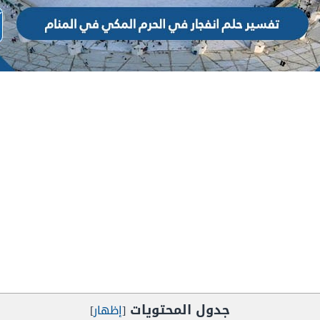
جدول المحتويات
[
إظهار
]