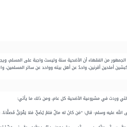
 الجمهور من الفقهاء أن الأضحية سنة وليست واجبة على المسلم، ويجز
ن أملحين أقرنين، واحدٌ عن أهل بيته وواحد عن سائر المسلمين، والل
 التي وردت في مشروعية الأضحية كل عام، ومن ذلك ما يأتي:
 وسلم- قال: “مَن كانَ له مالٌ فلمْ يُضَحِّ، فلا يَقْرَبَنَّ مُصلَّانا. وقالَ مَرَّ