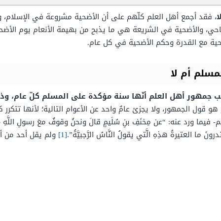
ا
، فقد أجمع أهل العلم كلّهم على أن الأضحية مشروعة في الإسلام، 
حي، والأضحية في الشريعة هي ما يذبح من بهيمة الأنعام يوم الأضحى إل
ية مع القدرة وحكم الأضحية في كل عام.
مسلم أم لا
 جمهور أهل العلم أنّها سنة مؤكدة على المسلم كلّ عام، و
ح هو قول الجمهور، ولا يجزئ عامٌ واحد عن الأعوام التالية؛ لأنها تتكر
د عنه: “عن مِخنَفِ بنِ سُلَيمٍ قالَ ونحنُ وقوفٌ معَ رسولِ اللَّهِ -صلَّى الل
ونَ ما العتيرةُ هذِهِ الَّتي يقولُ النَّاسُ الرَّجبيَّةُ”.
[1]
ولم يقل أحد من أه