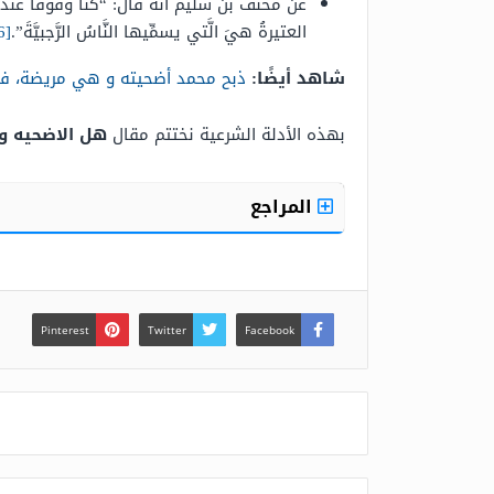
عن مخنف بن سليم أنّه قال: “كنَّا وقوفًا عندَ النَّب
العتيرةُ هيَ الَّتي يسمِّيها النَّاسُ الرَّجبيَّةَ”.
[6]
شاهد أيضًا:
ذبح محمد أضحيته و هي مريضة، فح
بهذه الأدلة الشرعية نختتم مقال
هل الاضحيه وا
المراجع
Pinterest
Twitter
Facebook