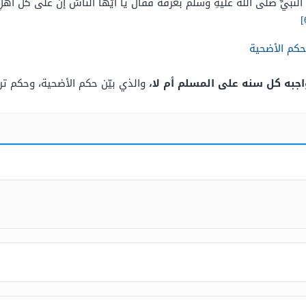
يِّ صلَّى اللَّهُ عليهِ وسلَّمَ بعرفةَ فقالَ يا أيُّها النَّاسُ إنَّ علَى كلِّ أهْ
كم الأضحية
جبه كل سنه على المسلم أم لا،
والذي بيّن حكم الأضحية، وحكم ترك