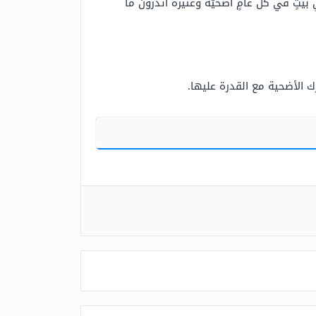
لِ بيتٍ في كلِّ عامٍ أضحيَّةً وعَتيرةً أتدرونَ ما
 الأضحية مع القدرة عليها.