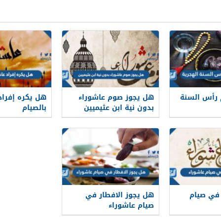
 رأس السنة
هل يجوز صوم عاشوراء
هل يكره إفراد
بدون نية ابن عثيميين
بالصيام
 في صيام
هل يجوز الافطار في
صيام عاشوراء