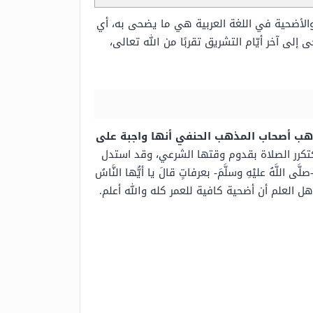
والأضحية في اللغة العربية هي ما يضحى به، أي
ى آخر أيّام التشريق تقربًا من الله تعالى،
ذهب أصحاب المذهب الحنفي أنها واجبة على
ر كتكرر الصلاة بقدوم وقتها الشرعي، وقد استدل
َّهُ عليْهِ وسلَّمَ- بعرفاتٍ قالَ يا أيُّها النَّاسُ
ل العلم أن أضحية كافية للعمر كله والله أعلم.