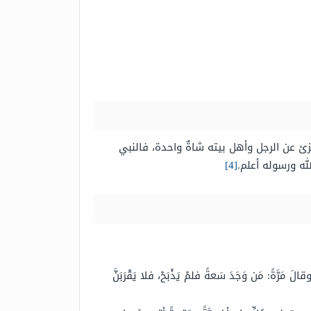
ئ عن الرجل وأهل بيته شاةٌ واحدة، فالنبي
ه ورسوله أعلم.
[4]
ةً: مَن وَجَدَ سَعةً فلمْ يَذْبَحْ، فلا يَقْرَبَنَّ