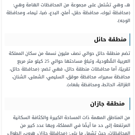
هـ، وهي تشتمل على مجموعة من المحافظات الهامة وهي:
(محافظة تبوك، محافظة حقل، أملج، البدع، ضبا، تيماء، ومحافظة
الوجه).
منطقة حائل
تضم منطقة حائل حوالي نصف مليون نسمة من سكان المملكة
العربية السُّعُودية، وتبلغ مساحتها حوالي 25 كيلو متر مربع
تقريبًا، أما محافظات منطقة حائل، فهي تضم: (محافظة حائل،
محافظة سميراء، محافظة موقق، السليمي، الشملى، الشنان،
الغزالة، الحائط، ومحافظة بقعاء).
منطقة جازان
من المناطق المهمة ذات المساحة الكبيرة والكثافة السكانية
المرتفعة إلى حد ما أيضًا في المملكة، وبها عدد كبير من
المحافظات، حيث تشمل ما يلي: (محافظة جازان، هروب، الطوال،