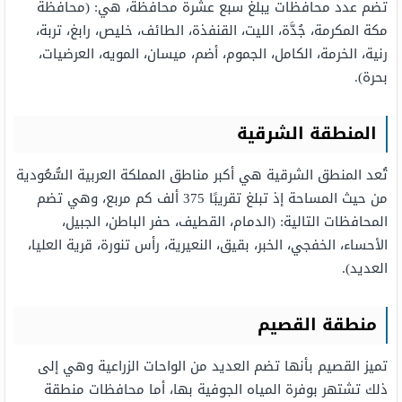
تضم عدد محافظات يبلغ سبع عشرة محافظة، هي: (محافظة
مكة المكرمة، جُدَّة، الليت، القنفذة، الطائف، خليص، رابغ، تربة،
رنية، الخرمة، الكامل، الجموم، أضم، ميسان، المويه، العرضيات،
بحرة).
المنطقة الشرقية
تُعد المنطق الشرقية هي أكبر مناطق المملكة العربية السُّعُودية
من حيث المساحة إذ تبلغ تقريبًا 375 ألف كم مربع، وهي تضم
المحافظات التالية: (الدمام، القطيف، حفر الباطن، الجبيل،
الأحساء، الخفجي، الخبر، بقيق، النعيرية، رأس تنورة، قرية العليا،
العديد).
منطقة القصيم
تميز القصيم بأنها تضم العديد من الواحات الزراعية وهي إلى
ذلك تشتهر بوفرة المياه الجوفية بها، أما محافظات منطقة