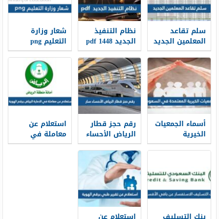
سلم تقاعد
نظام التنفيذ
شعار وزارة
المعلمين الجديد
الجديد 1448 pdf
التعليم png
1448
الجديد 1448
أسماء الجمعيات
رقم حجز قطار
استعلام عن
الخيرية
الرياض الأحساء
معاملة في
المعتمدة في
سار محطة
الامارة الرياض
السعودية
القطار الموحد
برقم الهوية
1448
1448
2026/1448
بنك التسليف
استعلام عن