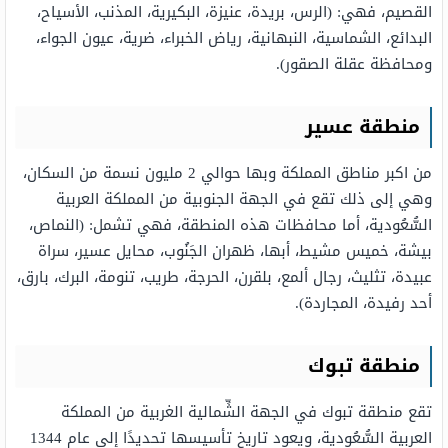
القصيم، فهي: (الرس، بريدة، عنيزة، البكيرية، المذنب، الأسياح،
البدائع، الشماسية، النبهانية، رياض الخبراء، ضرية، عيون الجواء،
ومحافظة عقلة الصقور).
منطقة عسير
من اكبر مناطق المملكة وبها حوالي 2 مليون نسمة من السكان،
وهي إلى ذلك تقع في الجهة الجنوبية من المملكة العربية
السُّعُودية، أما محافظات هذه المنطقة، فهي تشمل: (النماص،
بيشة، خميس مشيط، أبها، ظهران الجَنُوب، محايل عسير، سراة
عبيدة، تثليث، رجال ألمع، بلقرن، الحرجة، طريب، تنومة، البرك، بارق،
أحد رفيدة، المجاردة).
منطقة تبوك
تقع منطقة تبوك في الجهة الشِّمالية الغربية من المملكة
العربية السُّعُودية، ويعود تاريخ تأسيسها تحديدًا إلى عام 1344