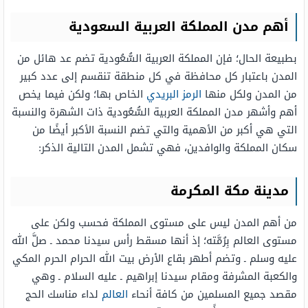
أهم مدن المملكة العربية السعودية
بطبيعة الحال؛ فإن المملكة العربية السُّعُودية تضم عد هائل من
المدن باعتبار كل محافظة في كل منطقة تنقسم إلى عدد كبير
من المدن ولكل منها
الرمز البريدي
الخاص بها؛ ولكن فيما يخص
أهم وأشهر مدن المملكة العربية السُّعُودية ذات الشهرة والنسبة
التي هي أكبر من الأهمية والتي تضم النسبة الأكبر أيضًا من
سكان المملكة والوافدين، فهي تشمل المدن التالية الذكر:
مدينة مكة المكرمة
من أهم المدن ليس على مستوى المملكة فحسب ولكن على
مستوى العالم بِرُمَّته؛ إذ أنها مسقط رأس سيدنا محمد ـ صلَّ الله
عليه وسلم ـ وتضم أطهر بقاع الأرض بيت الله الحرام الحرم المكي
والكعبة المشرفة ومقام سيدنا إبراهيم ـ عليه السلام ـ وهي
مقصد جميع المسلمين من كافة أنحاء
العالم
لداء مناسك الحج