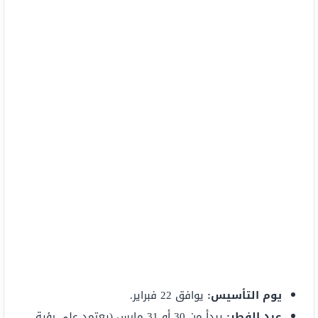
يوم التأسيس:
يوافق 22 فبراير.
عيد الفطر:
يبدأ من 30 أو 31 مارس (يعتمد على رؤية