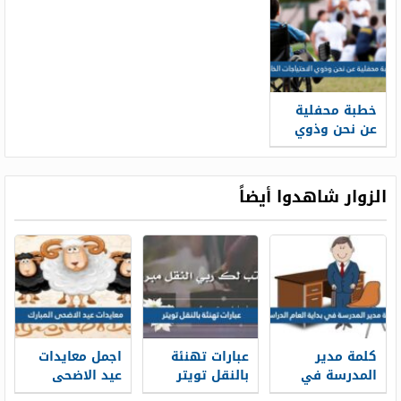
خطبة محفلية
عن نحن وذوي
الاحتياجات
الخاصة قصيرة
الزوار شاهدوا أيضاً
كلمة مدير
عبارات تهنئة
اجمل معايدات
المدرسة في
بالنقل تويتر
عيد الاضحى
بداية العام
1448 بالصور
المبارك 2026-