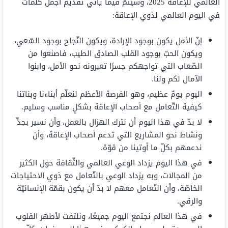
العالمي للإعاقة 2025، وسيتمّ فيما يأتي تقديم أجمل كلمات
في اليوم العالمي لذوي الإعاقة:
إنّ الأمل يكون بوجود الإرادة، ويكون النّجاح بوجود السّعي،
ويكون الحبّ بوجود القلب الصادق الطيب، فاصنعوا من
الصّعاب التي تواجهكم جسرًا تعبرونه نحو الأمل، وابنوا
الآمال لكم ولنا.
اليوم يومٌ عظيم، وهو الفرصة الأعظم لنعلّم أبناءنا وبناتنا
كيفية التّعامل مع أصحاب الإعاقة بشكلٍ مناسب وسليم.
لا بدّ في هذا اليوم أن نترك الهزال بالعمل، وأن نسير بجدٍّ
ونشاط نحو المشاريع التي تدعم أصحاب الإعاقة، وأن
ندعمهم بكلّ ما أوتينا من قوّة.
في هذا اليوم يزداد الوعي العالمي والثّقافة حول الكثير
من المجالات، وبه يزداد الوعي بالتّعامل مع ذوي الاحتياجات
الخاصّة، وأن التّعامل معهم لا بدّ أن يكون بقمّة الإنسانيّة
والرقي.
في هذا العالم نجتمع اليوم جميعًا، ونلتفت لأطهر القلوب