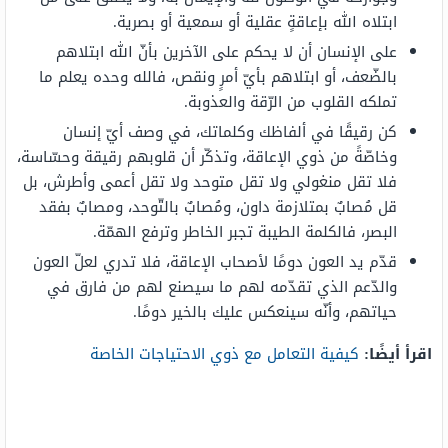
ابتلاه الله بإعاقةٍ عقلية أو سمعية أو بصرية.
على الإنسان أن لا يحكم على الآخرين بأنّ الله ابتلاهم
بالضّعف، أو ابتلاهم بأيّ أمرٍ ونقص، فالله وحده يعلم ما
تملكه القلوب من الرّقة والعذوبة.
كن رقيقًا في ألفاظك وكلماتك، في وصف أيّ إنسان
وخاصّةً من ذوي الإعاقة، وتذكّر أن قلوبهم رقيقة وحسّاسة،
فلا تقل منغولي ولا تقل متوحد ولا تقل أعمى وأطرش، بل
قل مُصابٌ بمتلازمة داون، ومُصابٌ بالتّوحد، ومصابٌ بفقد
البصر، فالكلمة الطيبة تجبر الخاطر وترفع الهمّة.
قدّم يد العون دومًا لأصحاب الإعاقة، فلا تدري لعلّ العون
والدّعم الذي تقدّمه لهم ما سيصنع لهم من فارق في
حياتهم، وأنّه سينعكس عليك بالخير دومًا.
اقرأ أيضًا:
كيفية التعامل مع ذوي الاحتياجات الخاصة