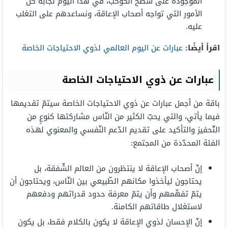
الموجودة على سطح الكوكب، في هذا اليوم نجابه كلّ
الأمور التي تواجه أصحاب الإعاقة، ونساعدهم على التغلب
عليه.
اقرأ أيضًا:
عبارات عن اليوم العالمي لذوي الاحتياجات الخاصة
عبارات عن ذوي الاحتياجات الخاصة
باقة من أجمل عبارات عن ذوي الاحتياجات الخاصة سيتمّ تقديمها
فيما يأتي، والتي يحبّ الكثير من النّاس مشاركتها كنوعٍ من
التّحفيز والتأكيد على تقديم الدّعم النّفسي والمعنوي لهذه
الفئة المحدّدة من المجتمع:
إنّ أصحاب الإعاقة لا ينتظرون من العالم الشّفقة، بل
يحتاجون ليأخذوا مكانهم الطّبيعي بين النّاس، ويحتاجون أن
يتمّ تفهّمهم وأن يتمّ معرفة حدود قدراتهم ودفعهم
لاستغلال طاقاتهم الكامنة.
إنّ الإحسان لذوي الإعاقة لا يكون بالكلام فقط، بل يكون