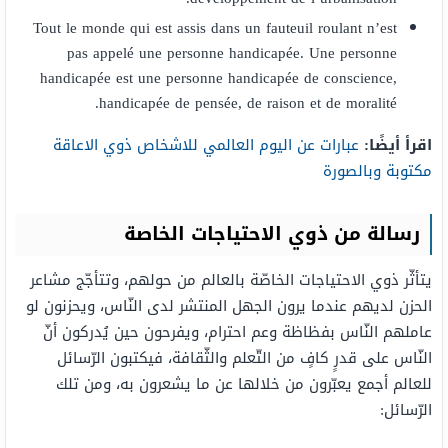
Tout le monde qui est assis dans un fauteuil roulant n’est
pas appelé une personne handicapée. Une personne
handicapée est une personne handicapée de conscience,
handicapée de pensée, de raison et de moralité.
اقرأ أيضًا:
عبارات عن اليوم العالمي للاشخاص ذوي الاعاقة
مكتوبة وبالصورة
رسالة من ذوي الاحتياجات الخاصة
يتأثّر ذوي الاحتياجات الخاصّة بالعالم من حولهم، وتتأجّج مشاعر
الحزن لديهم عندما يرون الجهل المنتشر لدى النّاس، ويحزنون لو
عاملهم النّاس بفظاظة وعم احترام، ويفرحون حين يُدركون أنّ
النّاس على قدرٍ كافٍ من التّعلم والثّقافة، فيكتبون الرّسائل
للعالم أجمع يعبّرون من خلالها عن ما يشعرون به، ومن تلك
الرّسائل: