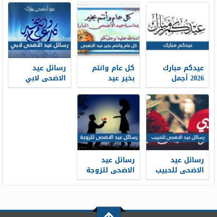
الدراسي 1448
1448
جاهزة للطباعة
عيدكم مبارك
كل عام وانتم
رسائل عيد
2026 أجمل
بخير عيد
الاضحى لابي
كلمات وعبارات
الاضحى 2026 ،
2026 … اجمل
وصور تهنئة
أجمل معايدات
مسجات تهنئة
عيد الاضحى
كل عام وانتم
عيد الاضحى
1448
بخير 1448
لوالدي 1448
رسائل عيد
رسائل عيد
الاضحى للحبيب
الاضحى للزوجة
قصيرة 2026 ..
2026 … مسجات
اجمل مسجات
تهنئة لزوجتي
تهنئة العيد
في العيد 1448
لحبيبي 1448