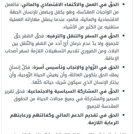
الحقّ في العمل والاكتفاء الاقتصادي والمالي:
فالعمل
من الواجبات المقدّسة، وهو يكفل ويضمن للإنسان الجهة
الاقتصادية والمالية، فالمرء عندما يصقل مهاراته العملية
ستغنيه عن الكثير من الأشياء.
الحقّ في السفر والتنقل والترفيه:
فحقّ السّفر حقٌ
للجميع، ولا بدّ عدم حرمان أيّ أحد من السّفر والتّنقل بين
البلاد، ومن الضروري تقديم التسهيلات اللازمة لسفر أصحاب
الإعاقة.
الحق في الزّواج والإنجاب وتأسيس أسرة:
فكلّ إنسانٍ
يملك الحق بتكوين العائلة، وأن يعيش الحياة الزّوجية، وأن
يختار الإنسان الذي سيكون شريك حياته كلّها.
الحقّ في المشاركة السياسية والاجتماعية:
فحق تقرير
المصير والمشاركة في جميع مجالات الحياة من الحقوق
المقدسة للجميع.
الحق في تقديم الدعم المالي وكفالتهم ورعايتهم
الرعاية اللازمة
.