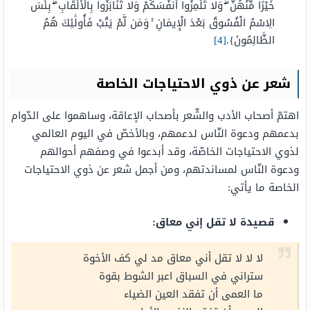
خَيْرًا مِّنْهُنَّ ۖ وَلَا تَلْمِزُوا أَنفُسَكُمْ وَلَا تَنَابَزُوا بِالْأَلْقَابِ ۖ بِئْسَ
الِاسْمُ الْفُسُوقُ بَعْدَ الْإِيمَانِ ۚ وَمَن لَّمْ يَتُبْ فَأُولَٰئِكَ هُمُ
الظَّالِمُونَ}.
[4]
شعر عن ذوي الاحتياجات الخاصة
اهتمّ أصحاب الأدب والشّعر بأصحاب الإعاقة، وساهموا على الدّوام
بدعمهم ودعوة النّاس لدعمهم، وبالأخصّ في اليوم العالمي
لذوي الاحتياجات الخاصّة، وقد أبدعوا في وصفهم أحوالهم
ودعوة النّاس لمساندتهم، ومن أجمل شعر عن ذوي الاحتياجات
الخاصة ما يأتي:
قصيدة لا تقل إني معاق:
لا لا لا تقل أني معاق مد لي كف الأخوة
ستراني في السباق اعبر الشوط بقوة
ما العمى أن تفقد العين الضياء