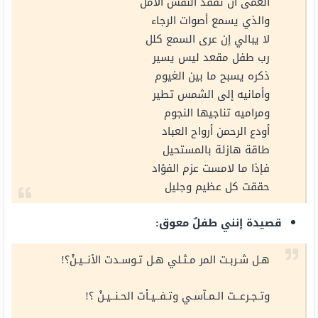
العمى أن تفقد النفس الأمل
والذي يسمع أصوات الرجاء
لا يبالي إن عرى السمع كلل
رب طفل مقعد ليس يسير
ذكره يسبح ما بين الغيوم
وأمانيه إلى الشمس تطير
ومراميه تناجيها النجوم
أودع الرحمن أرواح العباد
طاقة هازئة بالمستحيل
فإذا ما لامست عزم الفؤاد
حققت كل عظيم وجليل
قصيدة إنني طفلٌ معوق:
هـل شـربـت المر مـثـلي هـل تـوسـدت الأنــيـنْ؟!
وتـجـرعــت الـمـآسـي وتـفــيـأت الحـنــيـنْ ؟!