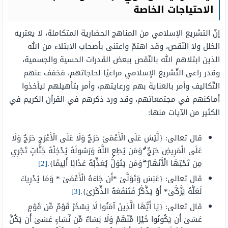
الاحتياجات الخاصة
إنّ التشريع الإسلامي من المناهج الحضارية المتكاملة، لا يعتريه
الخلل ولا النّقص، وقد اهتمّ واعتنى بأصحاب الابتلاء من الله
الذين ابتلاهم الله بالنّقص ببعض القدرات الحسية والجسمية،
وقدر راعى التّشريع الإسلامي مراعيًا لحاجاتهم، فخفف عنهم
التّكاليف وأمر بالعناية بهم ورعايتهم، وأمر بتأهيلهم ليأخذوا
أماكنهم في مجتمعاتهم، وقد ورد ذكرهم في القرآن الكريم في
الكثير من الآيات منها:
قال تعالى: {لَّيْسَ عَلَى الْأَعْمَىٰ حَرَجٌ وَلَا عَلَى الْأَعْرَجِ حَرَجٌ وَلَا
عَلَى الْمَرِيضِ حَرَجٌ ۗ وَمَن يُطِعِ اللَّهَ وَرَسُولَهُ يُدْخِلْهُ جَنَّاتٍ تَجْرِي
مِن تَحْتِهَا الْأَنْهَارُ ۖ وَمَن يَتَوَلَّ يُعَذِّبْهُ عَذَابًا أَلِيمًا}.
[2]
قال تعالى: {عَبَسَ وَتَوَلَّىٰ *أَن جَاءَهُ الْأَعْمَىٰ * وَمَا يُدْرِيكَ
لَعَلَّهُ يَزَّكَّىٰ* أَوْ يَذَّكَّرُ فَتَنفَعَهُ الذِّكْرَىٰ}.
[3]
قال تعالى: {يَا أَيُّهَا الَّذِينَ آمَنُوا لَا يَسْخَرْ قَوْمٌ مِّن قَوْمٍ
عَسَىٰ أَن يَكُونُوا خَيْرًا مِّنْهُمْ وَلَا نِسَاءٌ مِّن نِّسَاءٍ عَسَىٰ أَن يَكُنَّ