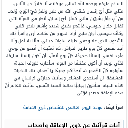
السلام عليكم ورحمة الله تعالى وبركاته، أنا فلانٌ من النّاس،
مثلي مثل أيّ إنسان خلقني الله من طين ونفخ فيّ الرّوح، وُلدت
من أبٍ وأمٍّ بشريّين مثلي كمثل أيّ إنسان، أنظر في المرآة التي
تقابل مكان جلوسي، فأشعر بضيقٍ شديد وأشعر بنبض قلبي
وكأنّه سينفجر، أوان قلبي أراد الخروج من مكانه، أرى وأاقرأ ذلك
الشّحوب الذي علا وجعي طيلة سنوات حياتي، فأنّا بلا أمل وأنا
أجد نفسي كلّ يومٍ طريح الفراش، كم تمنّيت أن أصحو من نومي
وأجد نفسي إنسانًا صحيحًا، كلّ يومٍ أتمنّى أن أكون إنسانًا سليمًا،
لكنّي نويت أن أكون مختلفًا من اليوم، سأحارب ظروف الحياة،
سأواجه كلّ الصّعوبات، أتحدّاكم جميعًا يا أصحاب تلك النظرات
المشفقة، لن أستجدي المشاعر وسأثبت جدارتي كإنسانٍ في
هذه الحياة، سأكون إيجابيًّا طالما ألتقط النّفس، سأثبت للعالم أنّ
هذه الإعاقة مصدر قوّتي.
اقرأ ايضًا:
موعد اليوم العالمي للاشخاص ذوي الاعاقة
آيات قرآنية عن ذوي الإعاقة وأصحاب