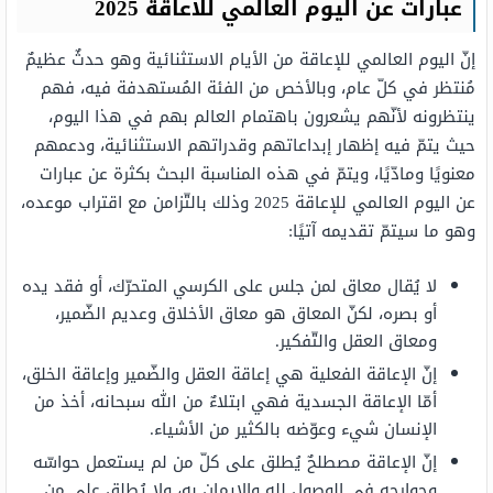
عبارات عن اليوم العالمي للاعاقة 2025
إنّ اليوم العالمي للإعاقة من الأيام الاستثنائية وهو حدثٌ عظيمٌ
مُنتظر في كلّ عام، وبالأخص من الفئة المُستهدفة فيه، فهم
ينتظرونه لأنّهم يشعرون باهتمام العالم بهم في هذا اليوم،
حيث يتمّ فيه إظهار إبداعاتهم وقدراتهم الاستثنائية، ودعمهم
معنويًا ومادّيًا، ويتمّ في هذه المناسبة البحث بكثرة عن عبارات
عن اليوم العالمي للإعاقة 2025 وذلك بالتّزامن مع اقتراب موعده،
وهو ما سيتمّ تقديمه آتيًا:
لا يُقال معاق لمن جلس على الكرسي المتحرّك، أو فقد يده
أو بصره، لكنّ المعاق هو معاق الأخلاق وعديم الضّمير،
ومعاق العقل والتّفكير.
إنّ الإعاقة الفعلية هي إعاقة العقل والضّمير وإعاقة الخلق،
أمّا الإعاقة الجسدية فهي ابتلاءٌ من الله سبحانه، أخذ من
الإنسان شيء وعوّضه بالكثير من الأشياء.
إنّ الإعاقة مصطلحٌ يُطلق على كلّ من لم يستعمل حواسّه
وجوارحه في الوصول لله والإيمان به، ولا يُطلق على من