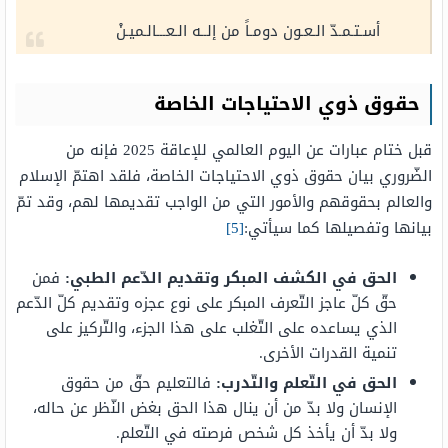
أسـتـمـدّ الـعـون دومـاً من إلــه الـعـــالـميـنْ
حقوق ذوي الاحتياجات الخاصة
قبل ختام عبارات عن اليوم العالمي للإعاقة 2025 فإنه من
الضّروري بيان حقوق ذوي الاحتياجات الخاصة، فلقد اهتمّ الإسلام
والعالم بحقوقهم والأمور التي من الواجب تقديمها لهم، وقد تمّ
بيانها وتفصيلها كما سيأتي:
[5]
الحق في الكشف المبكر وتقديم الدّعم الطبي:
فمن
حقّ كلّ عاجز التّعرف المبكر على نوع عجزه وتقديم كلّ الدّعم
الذي يساعده على التّغلب على هذا الجزء، والتّركيز على
تنمية القدرات الأخرى.
الحق في التّعلم والتّدرب:
فالتعليم حقّ من حقوق
الإنسان ولا بدّ من أن ينال هذا الحق بغض النّظر عن حاله،
ولا بدّ أن يأخذ كل شخص فرصته في التّعلم.