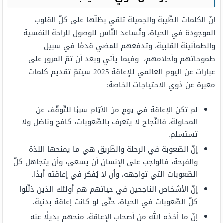
إنّ الكلمات الطّيبة والجميلة تلقي بظلّها على كلّ القلوب
الموجودة في الحياة، وتُساعد النّاس للوصول للراحة النفسية
والطمأنينة القلبية، وتدفعهم للمضي قدمًا في سبيل
طموحاتهم وأحلامهم، وفيما يأتي وبعد أن تمّ المرور على
عبارات عن اليوم العالمي للإعاقة 2025 سيتمّ تقديم كلمات
معبرة عن ذوي الاحتياجات الخاصة:
لم تكن الإعاقة في يومٍ من الأيّام سببًا للتّوقّف عن
المحاولة، فالنّجاح لا يتعرف بالصّعوبات، كافح وناضل ولا
تستسلم.
إنّ الصّعوبة في الرحلة والطّريق هي ما يمنحها اللذة
والفرحة، فالواجب على الإنسان أن يسعى، وأن يتجاهل كلّ
الصّعوبات التي تواجهه، وأن لا يُفكر في إعاقته أبدًا.
إنّ الأشخاص الناجحين في حياتهم هم أولئك الذين ذلّلوا
كلّ الصّعوبات في الحياة، حتّى لو كانت إعاقة بدنية.
إنّ ما أخذه الله من أصحاب الإعاقة، منحهم بديلًا عنه