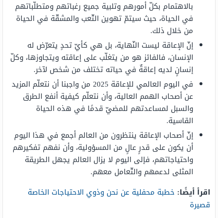
بالاهتمام بكلّ أمورهم وتلبية جميع رغباتهم ومتطلّباتهم
في الحياة، حيث سيتمّ تهوين التّعب والمشقّة في الحياة
من خلال ذلك.
إنّ الإعاقة ليست النّهاية، بل هي كأيّ تحدٍ يتعرّض له
الإنسان، فالفائز هو من يتغلّب على إعاقته ويتجاوزها، وكلّ
إنسانٍ لديه إعاقةٌ في حياته تختلف من شخص لآخر.
في اليوم العالمي للإعاقة 2025 من واجبنا أن نتعلّم المزيد
عن أصحاب الهمم العالية، وأن نتعلّم كيفية أنفع الطرق
والسبل لمساعدتهم للمضيّ قدمًا في هذه الحياة
القاسية.
إنّ أصحاب الإعاقة ينتظرون من العالم أجمع في هذا اليوم
أن يكون على قدرٍ عالٍ من المسؤولية، وأن نفهم تفكيرهم
واحتياجاتهم، فإلى اليوم لا يزال العالم يجهل الطريقة
المثلى لدعمهم والتّعامل معهم.
اقرأ أيضًا:
خطبة محفلية عن نحن وذوي الاحتياجات الخاصة
قصيرة