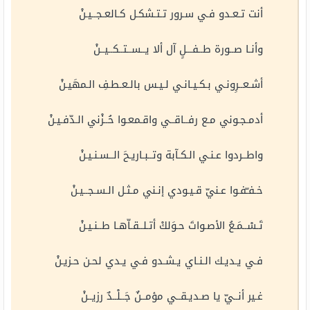
أنت تـعـدو فـي سـرور تـتـشكـل كـالعـجــيـنْ
وأنـا صــورة طــفـــلٍ آل ألا يــســتــكــيــنْ
أشـعــرِونـي بـكـيـانـي لـيـس بالـعـطـفِ الـمهَيـنْ
أدمـجـوني مـع رفــاقــي واقـمعـوا حُــزْني الـدّفـيـنْ
واطــردوا عـنـي الـكـآبة وتــبـاريـحَ الــسـنـيـنْ
خـفـّفـوا عـنيّ قـيـودي إنـني مـثـل الـسـجــيـنْ
تَـسْــمَـعُ الأصـواتَ حـوَلكْ أتـلــقـاّهـا طــنـيـنْ
فـي يـديـك الـنـاي يـشـدو فـي يـدي لحـن حـزيـنْ
غـير أنــيّ يا صـديـقــي مؤمــنٌ جَــلْــدٌ رزيــنْ