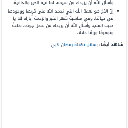
وأسأل الله أن يزيدك من نعيمه، لما فيه الخير والعافية.
إنّ الأخ هو نعمة الله التي نحمد الله على قُربها ووجودها
في حياتنا، وفي مناسبة شهر الخير والرّحمة أُبارك لكَ يا
حبيب القلب، وأسأل الله أن يزيدك من فضل جوده، طاعةً
وتوفيقًا ورزقًا حلالًا.
شاهد أيضًا:
رسائل تهنئة رمضان لابي