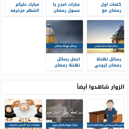
كلمات اول
عبارات امزح يا
مبارك عليكم
رمضان مع
عسول رمضان
الشهر مزخرفه
زوجي جديدة
على وصول 2026
2026 كلمة كل
2026 رسائل
عام وانتم بخير
رمضان للزوج
مزخرفه
رسائل تهنئة
اجمل رسائل
رمضان لزوجي
تهنئة رمضان
2026 اجمل
2026 عبارات
تهنئة رمضان
كلمات رمضان
للزوج
كريم
الزوار شاهدوا أيضاً