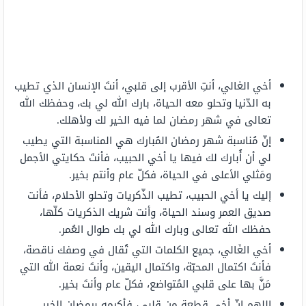
أخي الغالي، أنتِ الأقرب إلى قلبي، أنتَ الإنسان الذي تطيب
به الدّنيا وتحلو معه الحياة، بارك الله لي بك، وحفظك الله
تعالى في شهر رمضان لما فيه الخير لك ولأهلك.
إنّ مُناسبة شهر رمضان المُبارك هي المناسبة التي يطيب
لي أن أُبارك لك فيها يا أخي الحبيب، فأنتَ حكايتي الأجمل
ومَثلي الأعلى في الحياة، فكلّ عام وأنتم بخير.
إليك يا أخي الحبيب، تطيب الذّكريات وتحلو الأحلام، فأنت
صديق العمر وسند الحياة، وأنت شريك الذكريات كلّها،
حفظك الله تعالى وبارك الله لي بك طوال العُمر.
أخي الغَالي، جميع الكلمات التي تُقال في وصفك ناقصة،
فأنتَ اكتمال المحبّة، واكتمال اليقين، وأنتَ نعمة الله التي
مَنَّ بها على قلبي المُتواضع، فكلّ عام وأنتَ بخير.
اللهم إنّ أخي قطعة من قلبي، فأكرمه برمضان الخير