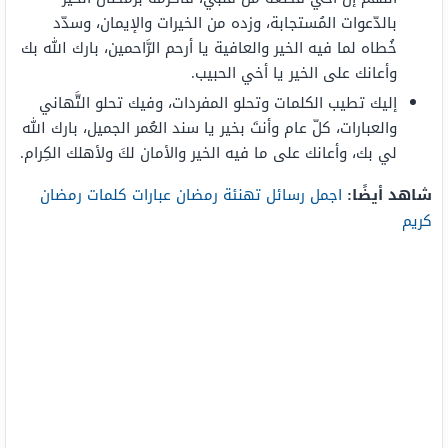
بالدّعوات المُستجابة، وزده من الخيرات والإيمان، وسدّد
خُطاه لما فيه الخير والعافية يا أرحم الرَّاحمين، بارك الله بك
وأعانك على الخير يا أخي الحبيب.
إليك تطيب الكلمات وتحلو المفردات، وفيك تحلو التَّهاني
والعبارات، كلّ عام وأنتَ بخير يا سند العُمر الجميل، بارك الله
لي بك، وأعانك على ما فيه الخير والأمان لكَ ولأهلك الكِرام.
شاهد أيضًا:
اجمل رسائل تهنئة رمضان عبارات كلمات رمضان
كريم