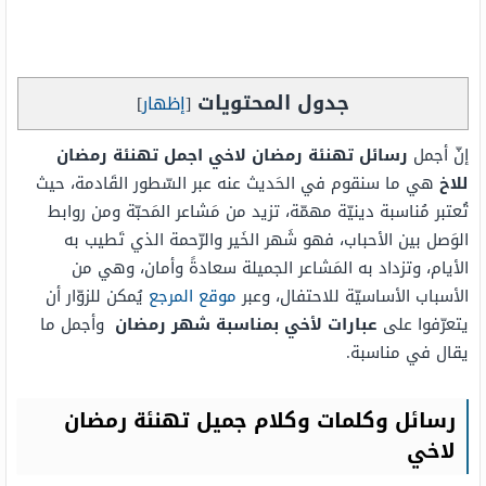
جدول المحتويات
[
إظهار
]
إنّ أجمل
رسائل تهنئة رمضان لاخي اجمل تهنئة رمضان
للاخ
هي ما سنقوم في الحَديث عنه عبر السّطور القَادمة، حيث
تُعتبر مُناسبة دينيّة مهمّة، تزيد من مَشاعر المَحبّة ومن روابط
الوَصل بين الأحباب، فهو شَهر الخَير والرّحمة الذي تَطيب به
الأيام، وتزداد به المَشاعر الجميلة سعادةً وأمان، وهي من
الأسباب الأساسيّة للاحتفال، وعبر
موقع المرجع
يُمكن للزوّار أن
يتعرّفوا على
عبارات لأخي بمناسبة شهر رمضان
وأجمل ما
يقال في مناسبة.
رسائل وكلمات وكلام جميل تهنئة رمضان
لاخي