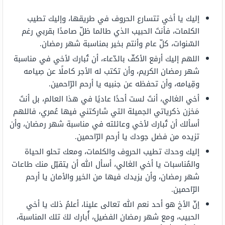
إليك يا أخي تتسارع الحروف في طريقها، وإليك تطيب
الكلمات، فأنتَ الحبيب الذي طالما ظلّ صامدًا بقربي رغم
السّنوات، كلّ عام وأنتم بخير بمناسبة شهر رمضان.
اللهم إليك أرفع الأكفّ بالدّعاء، أن تُبارك لأخي في مناسبة
شهر رمضان الكريم، وأن تكتب له الأجر كاملًا عن صِيامه
وقِيامه، وأن تحفظه عن جنبيه يا أرحم الرّاحمين.
أخي الغالي، أنتَ لست أحدًا عاديًا في هذا العالم، بل أنتَ
مَخزن ذكرياتي الجميلة التي شاركتني فيها عُمري، فاللهم
أسألك أن تُبارك لأخي وعائلته في مناسبة شهر رمضان، وأن
تزيده من فضل جودك يا أرحم الرّاحمين.
إليك وحدكَ تطيب الحروف والكلمات، ومعك تحلو الحياة
والمُناسبات يا أخي الغالي، أسأل الله أن يتقبّل منك طاعات
شهر رمضان، وأن يزيدك فيها من الخير والأمان يا أرحم
الرّاحمين.
إنّ الأخ هو أحد نعم الله تعالى علينا، أعلمُ ذلك يا أخي
الحبيب، ومع شهر رمضان الفضيل، أُبارك لكَ تلك المناسبة،