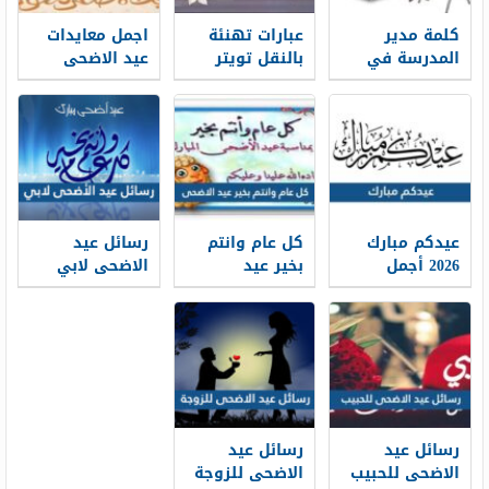
كلمة مدير
عبارات تهنئة
اجمل معايدات
المدرسة في
بالنقل تويتر
عيد الاضحى
بداية العام
1448 بالصور
المبارك 2026-
الدراسي 1448
1448
جاهزة للطباعة
عيدكم مبارك
كل عام وانتم
رسائل عيد
2026 أجمل
بخير عيد
الاضحى لابي
كلمات وعبارات
الاضحى 2026 ،
2026 … اجمل
وصور تهنئة
أجمل معايدات
مسجات تهنئة
عيد الاضحى
كل عام وانتم
عيد الاضحى
1448
بخير 1448
لوالدي 1448
رسائل عيد
رسائل عيد
الاضحى للحبيب
الاضحى للزوجة