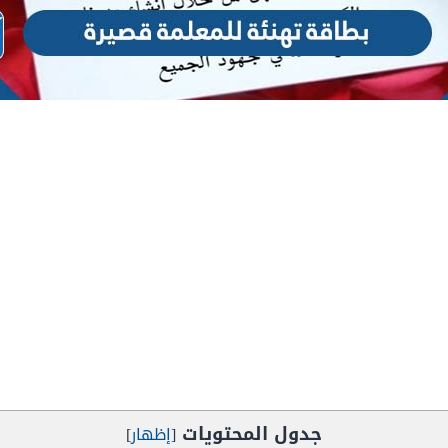
جدول المحتويات
[
إظهار
]