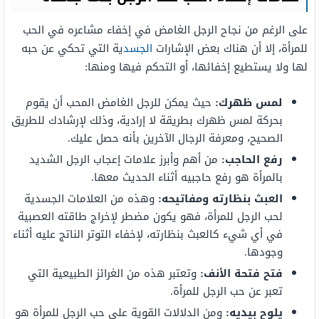
على الرغم من نجاح الرجل الغامض في إخفاء مشاعره في الحب
للمرأة، إلا أن هناك بعض الإشارات
الجسد
ية التي تحكي عن حبه
لها ولا يستطيع إخفائها، أو التحكم فيها ومنها:
لمس ظهرك:
حيث يمكن للرجل الغامض المحب أن يقوم
بحركة لمس ظهرك بطريقة لا إرادية، وذلك لإرشادك للطريق
الصحيح، ومعرفة الرجال الآخرين بأنه حصل عليك.
رفع الحاجب:
من أهم وأبرز علامات إعجاب الرجل الشديد
بالمرأة هو رفع حاجبيه أثناء الحديث معها.
العبث بنظارته ومفاتيحه:
وهذه من العلامات الجسدية
لحب الرجل للمرأة، فهو يكون مضطر لإخراج طاقته العصبية
في أي شيء كالعبث بنظارته، لإخفاء التوتر الناتج عليه أثناء
وجودها.
فتح فتحة الأنف:
وتعتبر هذه من الغرائز الطبيعية التي
تعبر عن حب الرجل للمرأة.
يلوح بيديه:
ومن الدلالات القوية على حب الرجل للمرأة هو