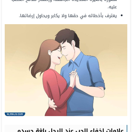
عليه.
يعترف بأخطائه في حقها ولا يكابر ويحاول إرضائها.
علامات إخفاء الحب عند الرجل بلغة جسده