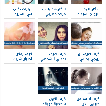
افكار لعيد
افكار هدايا عيد
عبارات تكتب
الزواج بسيطه
ميلاد خطيبي
في السيرة
في البيت 2026
2026
الذاتية 2025
كيف اعرف ان
كيف اعرف
كيف يمكن
زوجي يحبني
نمطي الشخصي
اختيار شريك
بصدق
الحياة المناسب
لك
كيف انتقم من
كيف اكون
حبيبي الذي
شخصية قوية؟