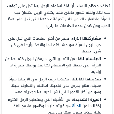
تعتقد معظم النساء بأن قلة اهتمام الرجل بها تدل على توقف
حبه لها، ولكنه شعور خاطئ فقد يكتفي الرجل بكتمان حبه
للمرأة وإظهار ذلك من خلال تصرفاته معها التي تدل على هذا
الحب، ومن ضمن هذه العلامات ما يلي:
مشاركتها الآراء:
تعتبر من أكثر العلامات التي تدل على
حب الرجل للمرأة هو مشاركته لها والأخذ برأيها في كل
شيء يخصه.
الابتسام لها:
من التعابير التي لا يمكن للرجل كتمانها عن
المرأة التي يحبها هو الابتسام لها عند رؤيتها بصورة لا
إرادية.
تقديمها لعائلته:
فعندما يرغب الرجل في الارتباط بمرأة
معينة، فهو يحرص على تقديها لعائلته والتعارف عليها،
وهو من أكثر الأمور التي تشير لحبه لها وجديته معها.
الغيرة الشديدة:
من الأشياء التي يستطيع الرجل الكتوم
إخفائها عن
المرأة
هو غيرته عليها وظهور ملامح الغضب
عليه عندما يقترب منها رجل غيره.