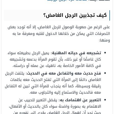
كيف تجذبين الرجل الغامض؟
على الرغم من صعوبة الوصول للرجل الغامض، إلا أنه توجد بعض
التصرفات التي يمكن من خلالها الدخول لقلبه ومعرفة ما به
ومنها:
تشجيعه في حياته المهنية:
يميل الرجل بطبيعته سواء
كان غامضًا أو غير ذلك، بأن تقوم المرأة بدعمه وتشجيعه
في كافة الأمور الخاصة به، ناهيك عن عمله أو دراسته.
فتح حديث معه والتفاعل معه في الحديث:
يلتفت الرجل
الغامض دائمًا إلى المرأة التي تفتح الحديث معه بكلمات
رقيقة وبسيطة، كما أنه ينجذب للمرأة التي تبين له التفاعل
معه فالحديث والاستماع إليه والتجاوب معه.
التعبير عن اهتمامك به:
يفضل التعبير للحبيب عن
الاهتمام به بصورة واضحة سواء كان بالحديث أو الأفعال،
حيث نجد أن إهمال الرجل الغامض يؤدي إلى نفوره من