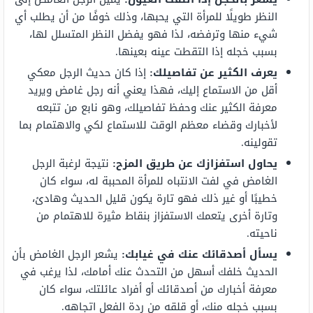
النظر طويلًا للمرأة التي يحبها، وذلك خوفًا من أن يطلب أي
شيء منها وترفضه، لذا فهو يفضل النظر المتسلل لها،
بسبب خجله إذا التقطت عينه بعينها.
يعرف الكثير عن تفاصيلك:
إذا كان حديث الرجل معكي
أقل من الاستماع إليك، فهذا يعني أنه رجل غامض ويريد
معرفة الكثير عنك وحفظ تفاصيلك، وهو نابع من تتبعه
لأخبارك وقضاء معظم الوقت للاستماع لكي والاهتمام بما
تقولينه.
يحاول استفزازك عن طريق المزح:
نتيجة لرغبة الرجل
الغامض في لفت الانتباه للمرأة المحببة له، سواء كان
خطيبًا أو غير ذلك فهو تارة يكون قليل الحديث وهادئ،
وتارة أخرى يتعمك الاستفزاز بنقاط مثيرة للاهتمام من
ناحيته.
يسأل أصدقائك عنك في غيابك:
يشعر الرجل الغامض بأن
الحديث خلفك أسهل من التحدث عنك أمامك، لذا يرغب في
معرفة أخبارك من أصدقائك أو أفراد عائلتك، سواء كان
بسبب خجله منك، أو قلقه من ردة الفعل اتجاهه.