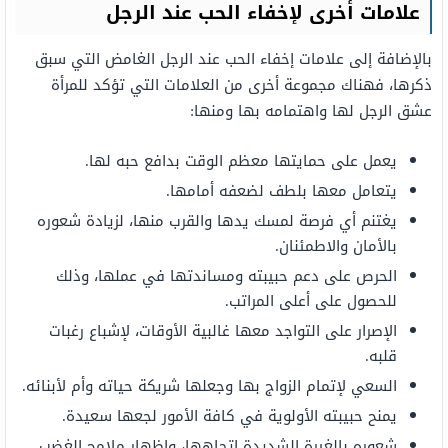
علامات أخرى لإخفاء الحب عند الرجل
بالإضافة إلى علامات إخفاء الحب عند الرجل الغامض التي سبق
ذكرها، فهناك مجموعة أخرى من العلامات التي تؤكد للمرأة
عشق الرجل لها واهتمامه بها ومنها:
يعمل على حمايتها معظم الوقت بدافع حبه لها.
يتعامل معها بلطف لضعفه أمامها.
يغتنم أي فرصة لمسك يدها والقرب منها، لزيادة شعوره
بالأمان والاطمئنان.
الحرص على دعم حبيبته ومساندتها في عملها، وذلك
للحصول على أعلى المراتب.
الإصرار على التواجد معها غالبية الأوقات، لإشباع رغبات
قلبه.
السعي لإتمام الزواج بها وجعلها شريكة حياته وأم لأبنائه.
يمنح حبيبته الأولوية في كافة الأمور لجعها سعيدة.
شعوره بالغيرة الشديدة اتجاهها، وإظهار ملامح الغضب