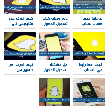
طريقة حذف
دعم سناب شات
كيف اعرف عدد
حساب سناب
تسجيل الدخول
متابعيني في
2026 بشكل
واسترجاح
السناب شات
نهائي
حساب محظور
2025
2026
كيف احط رابط
حل مشكلة
كيف اعرف اخر
في السناب
تسجيل الدخول
ظهور في
في سناب شات
سناب شات
للايفون