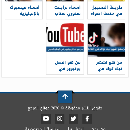
طريقة التسجيل
اسماء برايفت
أسماء فيسبوك
في منصة اضواء
ستوري سناب
بالإنجليزية
2026
بالانجليزي 2026
للرجال 2026
من هو اشهر
من هو افضل
تيك توك في
يوتيوبر في
العالم 2026
الوطن العربي
2026
حقوق النشر محفوظة © 2026 موقع المرجع
من نحن
اتصل بنا
سياسة الخصوصية