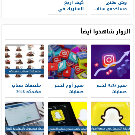
وش معنى
كيف ارجع
مستخدمو سناب
الستريك في
شات اخرون
السناب
الزوار شاهدوا أيضاً
متجر A2G لدعم
متجر أوج لدعم
ملصقات سناب
حسابات
حسابات
مضحكه 2026
التواصل
التواصل
الاجتماعي وبناء
الاجتماعي وبناء
حضور رقمي
حضور رقمي
أكثر قوة
أكثر تأثيرًا