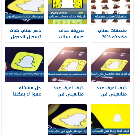
ملصقات سناب
طريقة حذف
دعم سناب شات
مضحكه 2026
حساب سناب
تسجيل الدخول
2026 بشكل
واسترجاح
نهائي
حساب محظور
2026
كيف اعرف عدد
كيف اعرف عدد
حل مشكلة
متابعيني في
متابعيني في
عفوا لا يمكننا
السناب شات
السناب التحديث
العثور على
2025
الجديد 2025
بيانات اعتماد
مطابقه