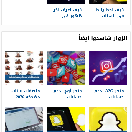
كيف احط رابط
كيف اعرف اخر
في السناب
ظهور في
سناب شات
الزوار شاهدوا أيضاً
متجر A2G لدعم
متجر أوج لدعم
ملصقات سناب
حسابات
حسابات
مضحكه 2026
التواصل
التواصل
الاجتماعي وبناء
الاجتماعي وبناء
حضور رقمي
حضور رقمي
أكثر قوة
أكثر تأثيرًا