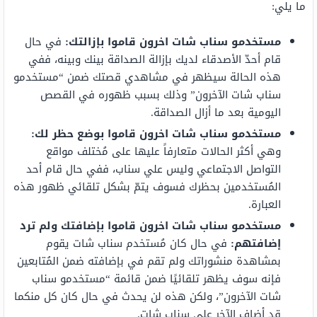
ما يلي:
مستخدمو سناب شات اخرون
قاموا بإزالتك:
في حال
قام أحدّ الأصدقاء لديك بإزالة الصداقة بينك وبينه، ففي
هذه الحالة سيظهر في مشاهدي قصتك ضمن “مستخدمو
سناب شات الآخرون” وذلك بسبب ظهوره في القصص
اليومية بعد ما أزال الصداقة.
مستخدمو سناب شات اخرون قاموا بوضع حظر لك:
وهي أكثر الحالات متعارفاً عليها على مُختلف مواقع
التواصل الاجتماعي وليس علي سناب، ففي حال قام أحد
المُستخدمين بحظرك فسوف يتمّ بشكل تلقائي ظهور هذه
العبارة.
مستخدمو سناب شات اخرون
قاموا بإضافتك ولم ترد
إضافتهم:
في حال كان مُستخدم سناب شات يقوم
بمشاهدة منشوراتك ولم تقم في بإضافته ضمن المُتابعين
فإنه سوف يظهر تلقائيًا ضمن قائمة “مستخدمو سناب
شات الآخرون”، ولكن هذه لن يحدث في حال كان كل منكما
قد أضاف الآخر على سناب شات.