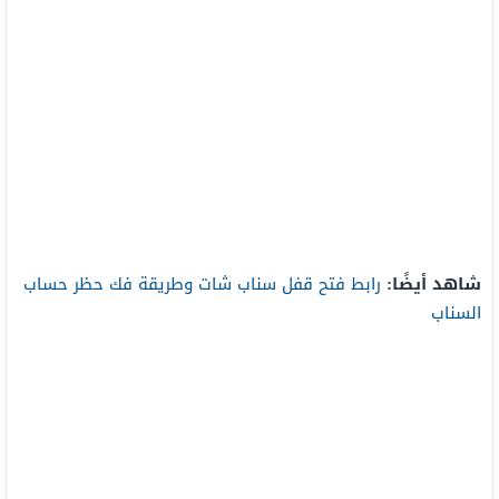
شاهد أيضًا:
رابط فتح قفل سناب شات وطريقة فك حظر حساب
السناب