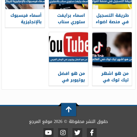
طريقة التسجيل
اسماء برايفت
أسماء فيسبوك
في منصة اضواء
ستوري سناب
بالإنجليزية
2026
بالانجليزي 2026
للرجال 2026
من هو اشهر
من هو افضل
تيك توك في
يوتيوبر في
العالم 2026
الوطن العربي
2026
حقوق النشر محفوظة © 2026 موقع المرجع