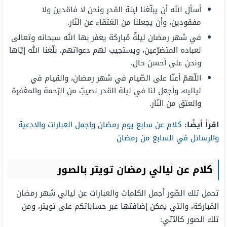
أسأل الله أن يبلّغنا ليلة القدر ونحن لا فاقدين ولا
مفقودين، وأن يجعلنا من العُتقاء عن النّار.
في شهر رمضان ليلةٌ مُباركة يغفر بها الله سبحانه وتعالى
لعباده المتضرّعين، ويستجيب لهم دعواتهم، بلّغنا الله إيّاها
ونحن على أحسن حال.
اللّهمّ أعنّا على الصّيام في شهر رمضان، والقيام في
لياليه، وأجعل لنا في ليلة القدر نصيبٌ من الرّحمة والمغفرة
والعتق من النّار.
اقرأ أيضًا:
كلام عن سابع يوم رمضان واجمل العبارات والادعية
والرسائل في السابع من رمضان
كلام عن ليالي رمضان تويتر بالصور
تحمل تلك الصّور أجمل الكلمات والعبارات عن ليالي شهر رمضان
المُباركة، والتي يمكن إضافتها عبر حساباتكم على تويتر، ومن
تلك الصور كالآتي: