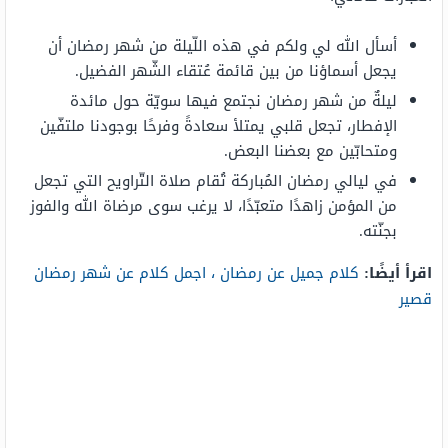
أسأل الله لي ولكم في هذه اللّيلة من شهر رمضان أن
يجعل أسماؤنا من بين قائمة عُتقاء الشّهر الفضيل.
ليلةٌ من شهر رمضان نجتمع فيها سويّة حول مائدة
الإفطار، تجعل قلبي يمتلأ سعادةً وفرحًا بوجودنا ملتفّين
ومتحابّين مع بعضنا البعض.
في ليالي رمضان المُباركة تُقام صلاة التّراويح التي تجعل
من المؤمن زاهدًا متعبّدًا، لا يرغب سوى مرضاة الله والفوز
بجنّته.
اقرأ أيضًا:
كلام جميل عن رمضان ، اجمل كلام عن شهر رمضان
قصير