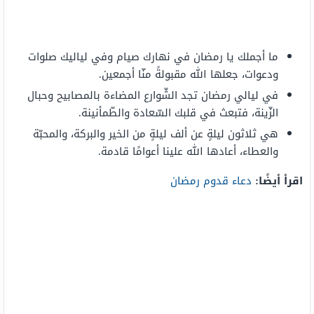
ما أجملك يا رمضان في نهارك صيام وفي لياليك صلوات
ودعوات، جعلها الله مقبولةً منّا أجمعين.
في ليالي رمضان تجد الشّوارع المضاءة بالمصابيح وحبال
الزّينة، فتبعث في قلبك السّعادة والطّمأنينة.
هي ثلاثون ليلةٍ عن ألف ليلةٍ من الخير والبركة، والمحبّة
والعطاء، أعادها الله علينا أعوامًا قادمة.
اقرأ أيضًا:
دعاء قدوم رمضان