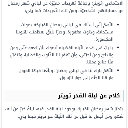
الاجتماعي (تويتر) بإضافة تغريدات مميّزة عن ليالي شهر رمضان
عبر حساباتهم الشّخصيّة، ومن تلك التّغريدات كما يلي:
اللّهمّ إنّي أسألك في ليالي رمضان المُباركة دعواتٌ
مستجابة، وذنوبٌ مغفورة، وجبرًا يليقُ بعظمتك لقلوبنا
المكسورة.
يا ربّ في هذه اللّيلة الفضيلة أدعوك بأن تعفو عنّي وعن
والدايَ وعن أحبّتي، وأن تغفر لنا الذّنوب والخطايا، وتتقبّل
منّا صالح عملنا.
اللّهمّ بارك لنا في ليالي رمضان، وبلّغنا فيها القبول،
وارزقنا الجنّة إلى جوار الرّسول.
كلام عن ليلة القدر تويتر
يتميّز شهر رمضان المُبارك بوجود ليلة القدر فيه، ليلةٌ خيرٌ من ألف
شهر، ومن أجمل ما قيل عن تلك اللّيلة عبر تويتر فيما يلي: