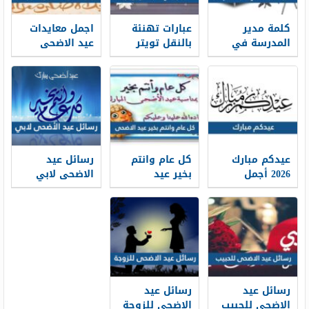
كلمة مدير
عبارات تهنئة
اجمل معايدات
المدرسة في
بالنقل تويتر
عيد الاضحى
بداية العام
1448 بالصور
المبارك 2026-
الدراسي 1448
1448
جاهزة للطباعة
عيدكم مبارك
كل عام وانتم
رسائل عيد
2026 أجمل
بخير عيد
الاضحى لابي
كلمات وعبارات
الاضحى 2026 ،
2026 … اجمل
وصور تهنئة
أجمل معايدات
مسجات تهنئة
عيد الاضحى
كل عام وانتم
عيد الاضحى
1448
بخير 1448
لوالدي 1448
رسائل عيد
رسائل عيد
الاضحى للحبيب
الاضحى للزوجة