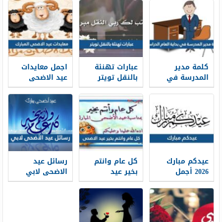
كلمة مدير
عبارات تهنئة
اجمل معايدات
المدرسة في
بالنقل تويتر
عيد الاضحى
بداية العام
1448 بالصور
المبارك 2026-
الدراسي 1448
1448
جاهزة للطباعة
عيدكم مبارك
كل عام وانتم
رسائل عيد
2026 أجمل
بخير عيد
الاضحى لابي
كلمات وعبارات
الاضحى 2026 ،
2026 … اجمل
وصور تهنئة
أجمل معايدات
مسجات تهنئة
عيد الاضحى
كل عام وانتم
عيد الاضحى
1448
بخير 1448
لوالدي 1448