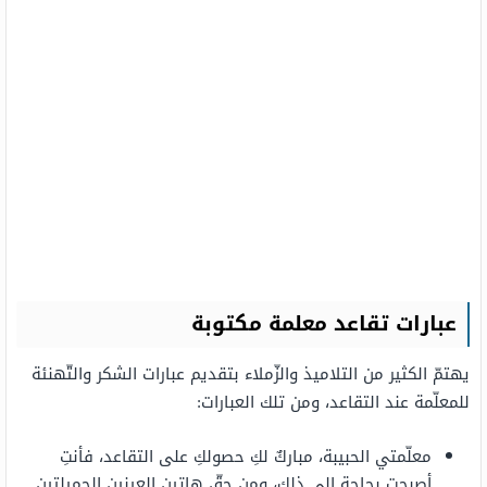
عبارات تقاعد معلمة مكتوبة
يهتمّ الكثير من التلاميذ والزّملاء بتقديم عبارات الشكر والتّهنئة
للمعلّمة عند التقاعد، ومن تلك العبارات:
معلّمتي الحبيبة، مباركٌ لكِ حصولكِ على التقاعد، فأنتِ
أصبحتِ بحاجةٍ إلى ذلك، ومن حقّ هاتين العينين الجميلتين