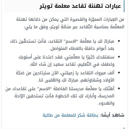
عبارات تهنئة تقاعد معلمة تويتر
من العِبارات المميّزة والقصيرة التي يمكن من خلالها تهنئة
المعلّمة بمناسبة التّقاعد عبر منصّة تويتر، وفق ما يلي:
مباركٌ لكِ يا معلّمة “الاسم” التقاعد، فأنتِ تستحقّين ذلك
بعد أعوام حافلة بالعطاء المتواصل.
سنفتقدكِ كثيرًا يا معلّمتي، فقد اعتدنا على أسلوبك
ولطفك في التّعليم، تقاعد سعيد إن شاء الله.
ألف مبروك التقاعد يا زميلتي، الآن سترتاحين من ضجّة
الأولاد وشقاوتهم، مباركٌ لكِ والعُقبى لنا.
أهنّئك يا معلّمة مدرستنا الفاضلة “الاسم” على تقاعدك من
المدرسة، وأبارك لكِ تلك الخطوة فأنتِ تستحقين الرّاحة
والهدوء.
شاهد أيضًا:
بطاقة شكر للمعلمة من طالبة