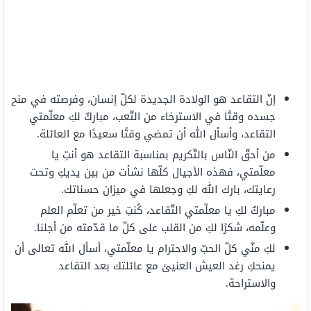
إنّ التقاعد هو الولادة الجديدة لكلّ إنسان، وفرصته في منح
جسده وقتًا في الاسترخاء من التّعب، مباركٌ لكِ معلّمتي
التقاعد، وأسأل الله أن تمضي وقتًا سعيدًا مع العائلة.
من أحقّ النّاس بالتّكريم بمناسبة التقاعد هو أنتِ يا
معلّمتي، فهذه الأجيال كلّها نشأت من بين يديكِ وتحت
رعايتك، بارك الله لكِ وجعلها في ميزان حسناتك.
مباركٌ لكِ يا معلّمتي التّقاعد، كُنتِ خير من تعلّم العلم
وعلّمه، شكرًا لكِ من القلب على كلّ ما قدّمته من أجلنا.
لكِ منّي كلّ الحبّ والاحترام يا معلّمتي، أسأل الله تعالى أن
يمنحكِ رغد العيش العنيئ مع عائلتك بعد التقاعد
والاستراحة.