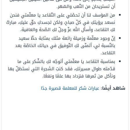
أن تستريحان من التّعب والسّهر.
من المؤسف لنا أن تحصُلي على التّقاعد يا معلّمتي فنحن
نسعد برؤيتكِ في كلّ صباح، ولكن لجسدكِ حقّ عليكِ، مباركٌ
لكِ التقاعد، وأسأل الله عزّ وجلّ لكِ الصّحة والعافية.
إنّ وجود معلّمة وزميلة رائعة مثلك بمثابة حظّ سعيد
بالنّسبة لي، أتمنّى لكِ التّوفيق في حياتك الخاصّة بعد
التقاعد.
بمناسبة التقاعد يا معلّمتي أتوجّه لكِ بالشّكر على ما
قدّمته طوال مسيرتكِ، فقد كنتِ الشجرة التي نستظلّ بها
ونأكل من ثمرها فنزداد بها علمًا ونفعًا.
شاهد أيضًا:
عبارات شكر للمعلمة قصيرة جدًا