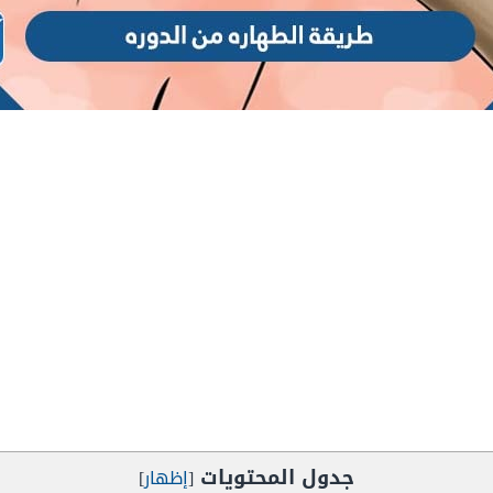
جدول المحتويات
[
إظهار
]