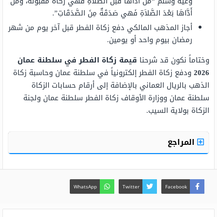
وعيه وسلم “مَنْ أَدَّاهَا قَبْلَ الصَّلاَةِ فَهي زَكَاةٌ مَقْبُولَةٌ، وَمَنْ
أَدَّاهَا بَعْدَ الصَّلاَةِ فَهي صَدَقَةٌ مِنَ الصَّدَقَاتِ”.
أجاز المذهب المالكي دفع زكاة الفطر قبل آخر يوم من شهر
رمضان بيوم واحد أو يومين.
وختاماً نكون قد شرحنا
قيمة زكاة الفطر في سلطنة عمان
2026
ودفع زكاة الفطر إلكترونياً في سلطنة عمان وحاسبة زكاة
الذهب بالريال العماني بالإضافة إلى أرقام حسابات الزكاة
سلطنة عمان ووزارة الأوقاف زكاة الفطر سلطنة عمان ولجنة
الزكاة بولاية السيب.
المراجع
WhatsApp
Twitter
Facebook