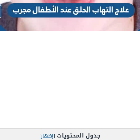
جدول المحتويات
[
إظهار
]