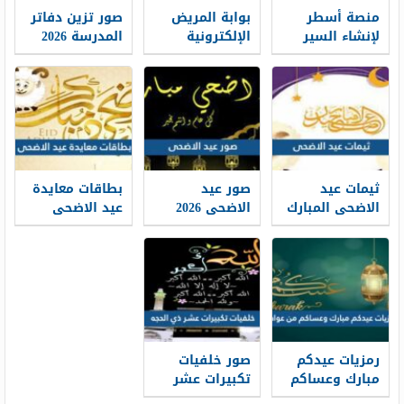
منصة أسطر
بوابة المريض
صور تزين دفاتر
لإنشاء السير
الإلكترونية
المدرسة 2026
الذاتية: حين
طباعة موعد
تتحول الخبرات
والتسجيل فيه
إلى حكاية
1448
مهنية واضحة
ثيمات عيد
صور عيد
بطاقات معايدة
الاضحى المبارك
الاضحى 2026
عيد الاضحى
1448 / 2026
خلفيات تهنئة
المبارك 2026 ،
عيد الاضحى
أفضل بطاقات
جديدة 1448
تهنئة العيد
جديدة 1448
رمزيات عيدكم
صور خلفيات
مبارك وعساكم
تكبيرات عشر
من عواده 1448 /
ذي الحجة