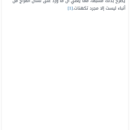
يُصرح بذلك مُسبقًا، مما يعني أنّ ما ورد على لسان الفراج من
أنباء ليست إلا مجرد تكهنات.
[1]