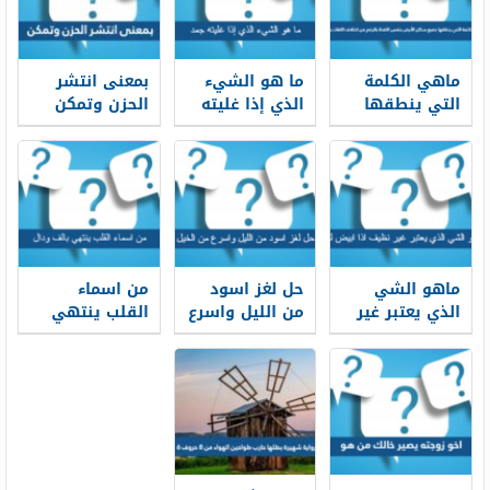
ماهي الكلمة
ما هو الشيء
بمعنى انتشر
التي ينطقها
الذي إذا غليته
الحزن وتمكن
جميع سكان
جمد
الحزن من 3
الأرض بنفس
حروف
اللفظ بالرغم
من اختلاف
اللغات
واللهجات
ماهو الشي
حل لغز اسود
من اسماء
الذي يعتبر غير
من الليل واسرع
القلب ينتهي
نظيف اذا ابيض
من الخيل
بالف ودال
لونه