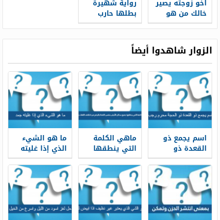
اخو زوجته يصير
رواية شهيرة
خالك من هو
بطلها حارب
طواحين الهواء
من 8 حروف 6
الزوار شاهدوا أيضاً
اسم يجمع ذو
ماهي الكلمة
ما هو الشيء
القعدة ذو
التي ينطقها
الذي إذا غليته
الحجة محرم
جميع سكان
جمد
رجب الاشهر من
الأرض بنفس
5 حروف
اللفظ بالرغم
من اختلاف
اللغات
واللهجات