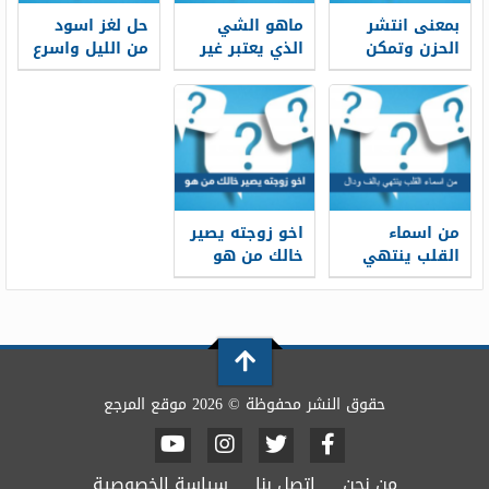
بمعنى انتشر
ماهو الشي
حل لغز اسود
الحزن وتمكن
الذي يعتبر غير
من الليل واسرع
الحزن من 3
نظيف اذا ابيض
من الخيل
حروف
لونه
من اسماء
اخو زوجته يصير
القلب ينتهي
خالك من هو
بالف ودال
حقوق النشر محفوظة © 2026 موقع المرجع
من نحن
اتصل بنا
سياسة الخصوصية