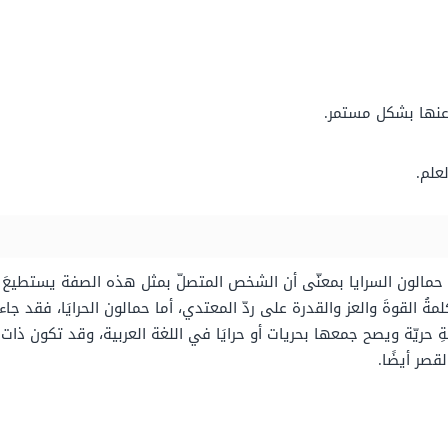
 عنها بشكل مستمر.
علم.
 حمالون السرايا بمعنّى أن الشخص المتصلّ بمثل هذه الصفة يستطيعَ أ
ةُ القوةَ والعز والقدرة على ردّ المعتدي، أما حمالون الحرايَا، فقد جاء
لمةِ حريّة ويصح جمعها بحريات أو حرايَا في اللغة العربية، وقد تكون
قصر أيضًا.