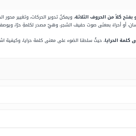
 بفتح كلاً من الحروف الثلاثة
، ويمكنُ تدوير الحركات، وتغيير محور ا
سان، أو أحراءَ بمعنَى صوت حفيف الشجر، وهيّ مصدر لكلمةِ حرْا، ويوص
 كلمة الحرايا
، حيثُ سلطنا الضوء على معنى كلمة حرايا، وكيفية اشتق