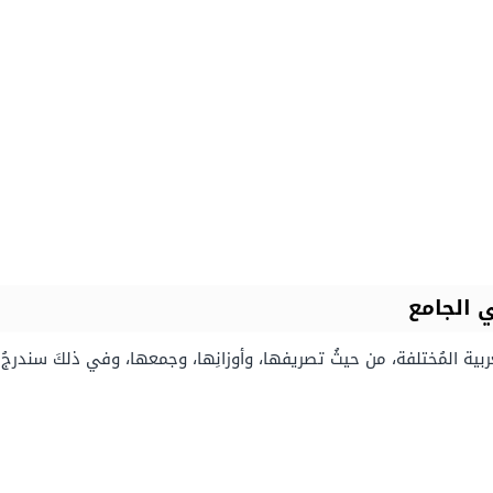
 الجامع
ة المُختلفة، من حيثُ تصريفها، وأوزانِها، وجمعها، وفي ذلكَ سندرجُ 