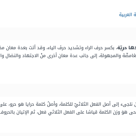
العربية
ا حرِيّة
، بكسر حرف الراء وتشديد حرفَ الياء، وقد أتت بعدة معان مخ
لغامضّة والمجهولة، إلى جانب عدة معان أخرى منْ الاجتهاد والنضال وا
وزن نلجىء إلى أصل الفعل الثلاثيّ للكلمة، وأصلُ كلمة حرايا هو حرو، 
صحى هوَ وزن الكلمة قياسًا على الفعل الثلاثي فعل، ثم الإتيان بالحرو