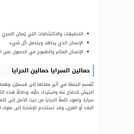
التحقيقات والاكتشافات التي يُمكن التحري
الإنسان الذي يجاهد ويتحمل كُل شيء.
الإنسان المثابر والطموح في الحصول على ال
حمالين السرايا حمالين الحرايا
تُقسم الجملة في أثيرِ معنَاها إلى قسميّن، وهما
الجيش للدفاع عنه واسترداد حقّه، ودلالةُ هذه الكلم
سرايا، وتعود كلمةُ الحراياَ من حيث الأصل إلى ك
البلاد أو القرى، وقد تستخدم للإشارة إلى ملوك ال