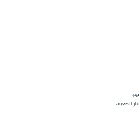
يم.
ار الضعيف.