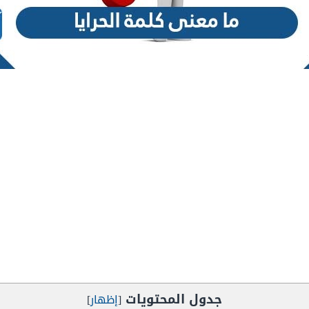
جدول المحتويات
[
إظهار
]