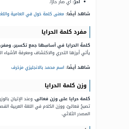
أحرّ:
أي صار حارًا.
شاهد أيضًا:
معنى كلمة خول في العامية واللغة 
مفرد كلمة الحرايا
كلمةُ الحرايا في أساسِها جمع تكسير، ومفرده
يأتي أبرزها التحري والاكتشاف ومعرفة الأشياء ا
شاهد أيضًا:
اسم محمد بالانجليزي مزخرف
وزن كلمة الحرايا
كلمة حرايا على وزن فعالى
، وعند الإتيان بال
تصبحُ فعالىّ، ووزن الكلام في اللغة العربية الف
المصدر الثلاثي.