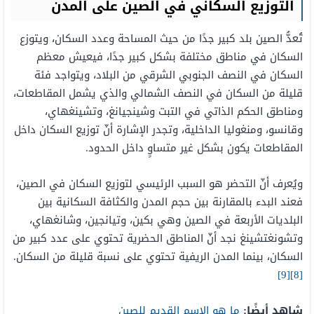
التوزيع السكاني في الصين على المدن
تُعدُّ الصين بلد كبير جدًا من حيث المساحة وعدد السكان، ويتوزع
السكان في مناطق مختلفة بشكل كبير جدًا، فيعيش معظم
السكان في النصف الجنوبي الشرقي من البلاد، ويتواجد فئة
قليلة من السكان في النصف الشمالي والذي يشمل المقاطعات،
ومناطق الحكم الذاتي في التبت وشينجيانغ، وتشينغهاي،
وقانسو، ومنغوليا الداخلية، وتجدر الإشارة أنّ توزيع السكان داخل
المقاطعات يكون بشكل غير متساوٍ داخل الحدود.
ويُعرف أنّ التحضر هو السبب الرئيسي لتوزيع السكان في الصين،
فعند البدء بالمقارنة بين حجم المدن والكثافة السكانية بين
البلديات الأربعة في الصين وهي بكين، وتيانجين، وشانغهاي،
وتشونغتشينغ نجد أنّ المناطق الحضرية تحتوي على عدد كبير من
السكان، بينما المدن الريفية تحتوي على نسبة قليلة من السكان.
[9]
[8]
شاهد أيضًا:
ما هو الاسم القديم للصين