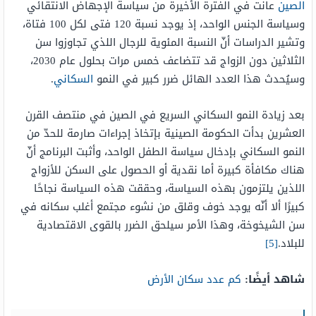
الصين
عانت في الفترة الأخيرة من سياسة الإجهاض الانتقائي
وسياسة الجنس الواحد، إذ يوجد نسبة 120 فتى لكل 100 فتاة،
وتشير الدراسات أنّ النسبة المئوية للرجال اللذي تجاوزوا سن
الثلاثين دون الزواج قد تتضاعف خمس مرات بحلول عام 2030،
وسيُحدث هذا العدد الهائل ضرر كبير في النمو
السكاني
.
بعد زيادة النمو السكاني السريع في الصين في منتصف القرن
العشرين بدأت الحكومة الصينية بإتخاذ إجراءات صارمة للحدّ من
النمو السكاني بإدخال سياسة الطفل الواحد، وأثبت البرنامج أنّ
هناك مكافأة كبيرة أما نقدية أو الحصول على السكن للأزواج
اللذين يلتزمون بهذه السياسة، وحققت هذه السياسة نجاحًا
كبيرًا ألا أنّه يوجد خوف وقلق من نشوء مجتمع أغلب سكانه في
سن الشيخوخة، وهذا الأمر سيلحق الضرر بالقوى الاقتصادية
للبلاد.
[5]
شاهد أيضًا:
كم عدد سكان الأرض