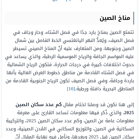
مناخ الصين
تتمتع الصين بمناخ بارد جدًا في فصل الشتاء، وحار وجاف في
فصل الصيف، ويُعدُّ النهر اليانغتسي الخط الفاصل بين شمال
الصين وجنوبها، ومن المتعارف عليه أنّ المناخ الصيني تسيطر
عليه المواسم الجافة والرياح الموسمية الرطبة، والذي يساعد في
حدوث اختلافات كبيرة في درجات الحرارة، فتكون الرياح الشمالية
في فصل الشتاء القادمة من مناطق خطوط العرض العالية بأنها
باردة وجافة، وفي فصل الصيف تكون الرياح الجنوبية القادمة من
المناطق البحرية دافئة ورطِبة.
[10]
إلى هنا نكون قد وصلنا لختام مقال
كم عدد سكان الصين
2025
، والذي ذُكر فيها معلومات تساعد القارئ على معرفة
معلومات عامة عن الصين، وكم عدد سكان الصين 2025، والتركيبة
السكانية في الصين، والتوزيع السكاني في المُدن الصينية، وعدد
سكان الصين قبل 2025 وبعدها، ونأمل فيه نهاية المقال أنّ