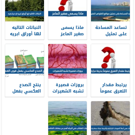
تساعد المساحة
ماذا يسمى
النباتات التاليه
على تمثيل
صغير الماعز
لها أوراق ابريه
مواقع الظواهر
او حرشفيه
الطبيعية
يرتبط مقدار
بروزات قصيرة
ينتج الصدع
التعرق عموماً
تشبه الشعيرات
العكسي بفعل
بدرجة حرارة
قوى القص