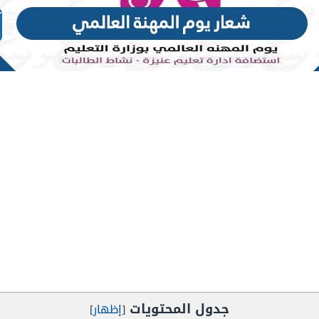
جدول المحتويات
[
إظهار
]