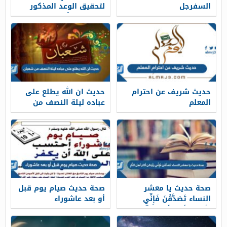
السفرجل
لتحقيق الوعد المذكور
في حديث أبي هريرة
رضي الله عنه؟
حديث شريف عن احترام
حديث ان الله يطلع على
المعلم
عباده ليلة النصف من
شعبان
صحة حديث يا معشر
صحة حديث صيام يوم قبل
النساء تَصَدَّقْنَ فَإِنِّي
أو بعد عاشوراء
رأيتكن أكثر أهل النَّارِ