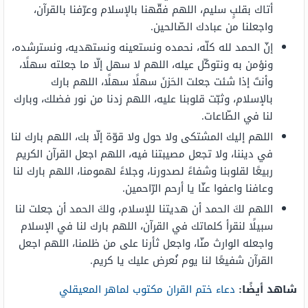
أتاك بقلبٍ سليم، اللهم فقّهنا بالإسلام وعرّفنا بالقرآن،
واجعلنا من عبادك الصّالحين.
إنّ الحمد لله كلّه، نحمده ونستعينه ونستهديه، ونسترشده،
ونؤمن به ونتوكّل عيله، اللهم لا سهل إلّا ما جعلته سهلًا،
وأنتَ إذا شئت جعلت الحَزنَ سهلًا سهلًا، اللهم بارك
بالإسلام، وثبّت قلوبنا عليه، اللهم زدنا من نور فضلك، وبارك
لنا في الطّاعات.
اللهم إليك المشتكى ولا حول ولا قوّة إلّا بك، اللهم بارك لنا
في ديننا، ولا تجعل مصيبتنا فيه، اللهم اجعل القرآن الكريم
ربيعًا لقلوبنا وشفاءً لصدورنا، وجلاءً لهمومنا، اللهم بارك لنا
وعافنا واعفوا عنّا يا أرحم الرّاحمين.
اللهم لكَ الحمد أن هديتنا للإسلام، ولكَ الحمد أن جعلت لنا
سبيلًا لنقرأ كلماتك في القرآن، اللهم بارك لنا في الإسلام
واجعله الوارث منّا، واجعل ثأرنا على من ظلمنا، اللهم اجعل
القرآن شفيعًا لنا يوم نُعرض عليك يا كريم.
شاهد أيضًا:
دعاء ختم القران مكتوب لماهر المعيقلي