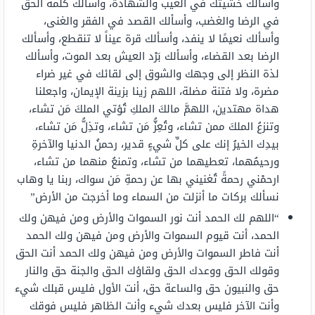
وأسألك خشيتك في الغيب والشهادة، وأسألك كلمة الحق
في الرضا والغضب، وأسألك القصد في الفقر والغنى،
وأسألك نعيمًا لا ينفد، وأسألك قرة عيناً لا تنقطع، وأسألك
الرضا بعد القضاء، وأسألك بَرْد العيش بعد الموت، وأسألك
لذة النظر إلى وجهك والشوق إلى لقائك في غير ضراء
مضرة، ولا فتنة مضلة، اللهم زينا بزينة الإيمان، واجعلنا
هداة مهتدين، اللهمَّ مالكَ الملكِ تُؤتي الملكَ مَن تشاء،
وتنزعُ الملكَ ممن تشاء، وتُعِزُّ مَن تشاء، وتذِلُّ مَن تشاء،
بيدِك الخيرُ إنك على كلِّ شيءٍ قدير، رحمنُ الدنيا والآخرةِ
ورحيمُهما، تعطيهما من تشاء، وتمنعُ منهما من تشاء،
ارحمْني رحمةً تُغنيني بها عن رحمةِ مَن سواك، ربنا يا وهاب
نسألك بركات ما أنزلت من السماء وما أخرجت من الأرض”
“اللهم لك الحمد أنت نور السموات والأرض ومن فيهن ولك
الحمد، أنت قيوم السموات والأرض ومن فيهن ولك الحمد
أنت فاطر السموات والأرض ومن فيهن ولك الحمد أنت الحق
وقولك الحق ووعدك الحق ولقاؤك الحق والجنة حق والنار
حق والنبيون حق والساعة حق، أنت الأول فليس قبلك شيء
وأنت الآخر فليس بعدك شيء وأنت الظاهر فليس فوقك