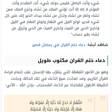
شيء وأنت الباطن فليس دونك شيء، أنت المقدم وأنت
المؤخر لا إله إلا أنت تؤتي الملك من تشاء وتنزع الملك ممن
تشاء وتعز من تشاء وتذل من تشاء بيدك الخير إنك على كل
شيء قدير، تولج الليل في النهار وتولج النهار في الليل
وتخرج الحي من الميت وتخرج الميت من الحي وترزق من
تشاء بغير حساب”
شاهد أيضًا:
دعاء ختم القران في رمضان قصير
دعاء ختم القران مكتوب طويل
وهو من الأمور المُهمّة التي يتقرّب بها الإنسان عقبَ إتمام قراءة
القرآن الكريم، وقد تعدّدت صيغ الدّعاء في تلك الحالة، وجاءت
الصّيغة الأطول للمُناجاة عبر الدّعاء المُستجاب -بإذن الله – الآتي:
اللَّهُمَّ لَا تَدَعْ لَنَا ذَنْبًا إِلَّا غَفَرْتَهُ وَلَا
هَمَّا إِلَّا فَرَّجْتَهُ وَلَا دَيْنًا إِلَّا قَضَيْتَهُ