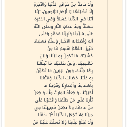
وَلَا حَاجَةً مِنْ حَوَائِجِ الدُّنْيَا وَالآخِرَةِ
إِلَّا قَضَيْتَهَا يَا أَرْحَمَ الرَّاحِمِين، رَبَّنَا
آتِنَا فِي الدُّنْيَا حَسَنَةً وَفِي الآخِرَةِ
حَسَنَةً وَقِنَا عَذَابَ النَّارِ وَصَلَّى اللهُ
عَلَى سَيِّدِنَا وَنَبِيِّنَا مُحَمَّدٍ وَعَلَى
آلِهِ وَأَصْحَابِهِ الأَخْيَارِ وَسَلَّمَ تَسْلِيمًا
كَثِيرًا، اللَّهُمَّ اقْسِمْ لَنَا مِنْ
خَشْيَتِكَ مَا تَحُولُ بِهِ بَيْنَنَا وَبَيْنَ
مَعْصِيَتِكَ، وَمِنْ طَاعَتِكَ مَا تُبَلِّغُنَا
بِهَا جَنَّتَكَ، وَمِنَ اليَقِينِ مَا تُهَوِّنُ
بِهِ عَلَيْنَا مَصَائِبَ الدُّنْيَا. وَمَتِّعْنَا
بِأَسْمَاعِنَا وَأَبْصَارِنَا وَقُوَّتِنَا مَا
أَحْيَيْتَنَا، وَاجْعَلْهُ الوَارِثَ مِنَّا، وَاجْعَلْ
ثَأْرَنَا عَلَى مَنْ ظَلَمَنَا وَانْصُرْنَا عَلَى
مَنْ عَادَانَا، وَلاَ تجْعَلْ مُصِيبَتَنَا فِي
دِينِنَا وَلاَ تَجْعَلِ الدُّنْيَا أَكْبَرَ هَمِّنَا
وَلَا مَبْلَغَ عِلْمِنَا وَلاَ تُسَلِّطْ عَلَيْنَا مَنْ