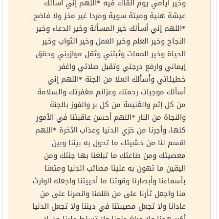
وخير أيامي يوم ألقاك فيه *اللهم إني أسألك
عيشة هنية وميتة سوية ومردا غير مخز ولا فاضح
*اللهم إني أسألك خير المسألة وخير الدعاء وخير
النجاح وخير العلم وخير العمل وخير الثواب وخير
الحياة وخير الممات وثبتني وثقل موازيني وحقق
إيماني وارفع درجتي وتقبل صلاتي واغفر
خطيئاتي وأسألك العلا من الجنة *اللهم إني
أسألك موجبات رحمتك وعزائم مغفرتك والسلامة
من كل إثم والغنيمة من كل بر والفوز بالجنة
والنجاة من النار *اللهم أحسن عاقبتنا في الأمور
كلها، وأجرنا من خزي الدنيا وعذاب الآخرة *اللهم
اقسم لنا من خشيتك ما تحول به بيننا وبين
معصيتك ومن طاعتك ما تبلغنا بها جنتك ومن
اليقين ما تهون به علينا مصائب الدنيا ومتعنا
بأسماعنا وأبصارنا وقوتنا ما أحييتنا واجعله الوارث
منا واجعل ثأرنا على من ظلمنا وانصرنا على من
عادانا ولا تجعل مصيبتنا في ديننا ولا تجعل الدنيا