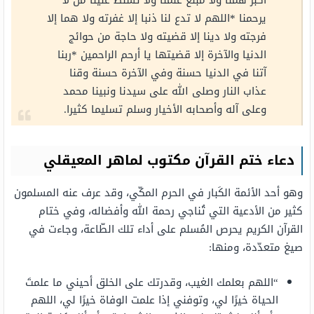
أكبر همنا ولا مبلغ علمنا ولا تسلط علينا من لا
يرحمنا *اللهم لا تدع لنا ذنبا إلا غفرته ولا هما إلا
فرجته ولا دينا إلا قضيته ولا حاجة من حوائج
الدنيا والآخرة إلا قضيتها يا أرحم الراحمين *ربنا
آتنا في الدنيا حسنة وفي الآخرة حسنة وقنا
عذاب النار وصلى الله على سيدنا ونبينا محمد
وعلى آله وأصحابه الأخيار وسلم تسليما كثيرا.
دعاء ختم القرآن مكتوب لماهر المعيقلي
وهو أحد الأئمة الكَبار في الحرم المكّي، وقد عرف عنه المسلمون
كثير من الأدعية التي تُناجي رحمة الله وأفضاله، وفي ختام
القرآن الكريم يحرص المُسلم على أداء تلك الطّاعة، وجاءت في
صيغ متعدّدة، ومنها:
“اللهم بعلمك الغيب، وقدرتك على الخلق أحيني ما علمتَ
الحياة خيرًا لي، وتوفني إذا علمت الوفاة خيرًا لي، اللهم