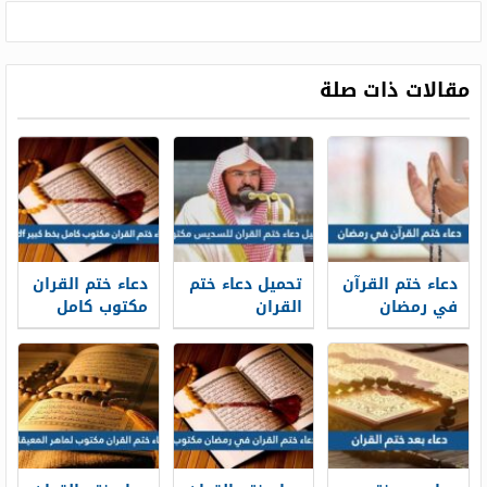
مقالات ذات صلة
دعاء ختم القرآن
تحميل دعاء ختم
دعاء ختم القران
في رمضان
القران
مكتوب كامل
مكتوب 2026
للسديس
بخط كبير pdf
ادعية ختم
مكتوب pdf
القران قي
رمضان