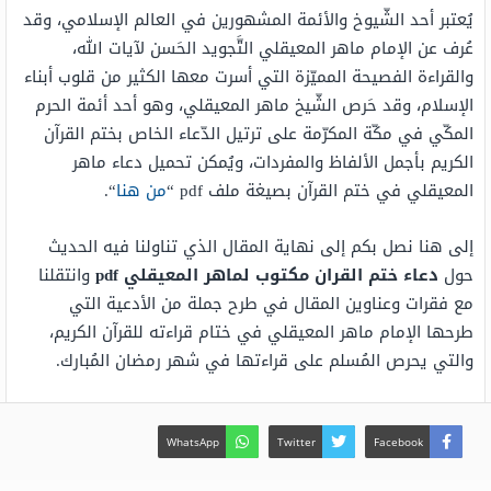
يُعتبر أحد الشّيوخ والأئمة المشهورين في العالم الإسلامي، وقد
عُرف عن الإمام ماهر المعيقلي التَّجويد الحَسن لآيات الله،
والقراءة الفصيحة المميّزة التي أسرت معها الكثير من قلوب أبناء
الإسلام، وقد حَرص الشّيخ ماهر المعيقلي، وهو أحد أئمة الحرم
المكّي في مكّة المكرّمة على ترتيل الدّعاء الخاص بختم القرآن
الكريم بأجمل الألفاظ والمفردات، ويُمكن تحميل دعاء ماهر
المعيقلي في ختم القرآن بصيغة ملف pdf “
من هنا
“.
إلى هنا نصل بكم إلى نهاية المقال الذي تناولنا فيه الحديث
حول
دعاء ختم القران مكتوب لماهر المعيقلي pdf
وانتقلنا
مع فقرات وعناوين المقال في طرح جملة من الأدعية التي
طرحها الإمام ماهر المعيقلي في ختام قراءته للقرآن الكريم،
والتي يحرص المُسلم على قراءتها في شهر رمضان المُبارك.
WhatsApp
Twitter
Facebook