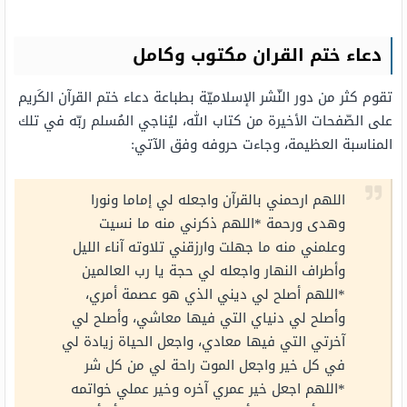
دعاء ختم القران مكتوب وكامل
تقوم كثر من دور النّشر الإسلاميّة بطباعة دعاء ختم القرآن الكَريم
على الصّفحات الأخيرة من كتاب الله، ليُناجي المُسلم ربّه في تلك
المناسبة العظيمة، وجاءت حروفه وفق الآتي:
اللهم ارحمني بالقرآن واجعله لي إماما ونورا
وهدى ورحمة *اللهم ذكرني منه ما نسيت
وعلمني منه ما جهلت وارزقني تلاوته آناء الليل
وأطراف النهار واجعله لي حجة يا رب العالمين
*اللهم أصلح لي ديني الذي هو عصمة أمري،
وأصلح لي دنياي التي فيها معاشي، وأصلح لي
آخرتي التي فيها معادي، واجعل الحياة زيادة لي
في كل خير واجعل الموت راحة لي من كل شر
*اللهم اجعل خير عمري آخره وخير عملي خواتمه