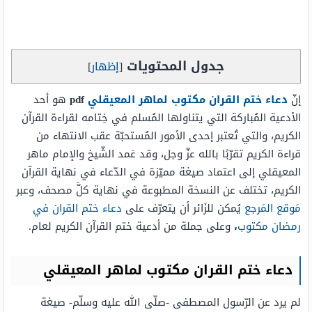
جدول المحتويات
[
إظهار
]
إنّ
دعاء ختم القران مكتوب لماهر المعيقلي
pdf
هو أحد
الأدعية المُباركة التي يتناولها المُسلم في خِتامه لقراءة القرآن
الكريم، والتي تُعتبر إحدى الأمور المُستحبّة عقب الانتهاء من
قراءة الكريم تقرّبًا بالله عزّ وجل، وقد عَمد الشّيخ والإمام ماهر
المعيقلي إلى اعتماد صيغة مميّزة في الدّعاء في نهاية القرآن
الكريم، تختلف عن النسخة المطبوعة في نهاية كلَّ مصحف، وعبر
مَوقع المَرجع
يُمكن للزَائر أن يتعرّف على
دعاء ختم القران في
رمضان مكتوب
،
وعلى جملة من أدعية ختم القرآن الكريم لعام.
دعاء ختم القران مكتوب لماهر المعيقلي
لم يرد عن الرّسول المصطفى -صلّى الله عليه وسلّم- صيغة