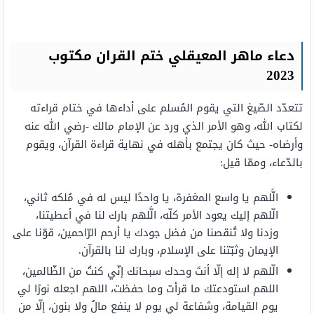
دعاء ماهر المعيقلي ختم القران مكتوب
2023
تتعدّد الصّيغ التي يقوم المُسلم على أداءها في ختام قراءته
لكتاب الله، وهو الأمر الذي ورد عن الإمام مالك -رضي الله عنه
وأرضاه- حيث كان يجتمع بأهله في نهاية قراءة القرآن، ويقوم
بالدّعاء، وممّا قيل:
الَّلهم يا واسع المغفرة، يا واحدًا ليس له في مُلكه ثاني،
الّلهم إليك يعود الأمر كلّه، الَّلهم بارك لنا في أعطيتنا،
وزدنا ولا تُنقصنا من فضل جودك يا أرحم الرّاحمين، قوّنا على
الإيمان وثبّتنا على الإسلام، وبارك لنا بالقرآن.
الّلهم لا إله إلّا أنتَ وحدك سبحانك إنّي كنتُ من الظّالمين،
اللهم استودعتك ما قرأت وما حفظت، اللهم اجعله نورًا لي
يوم القيامة، وشفاعة لي يوم لا ينفع مالُ ولا بنون، إلّا من