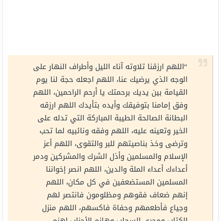
“اللهم ارزقنا تلاوته آناء الليل وأطراف النهار على
الوجه الذي يرضيك عنا، اللهم اجعله حجة لنا يوم
القيامة بين يديك برحمتك يا أرحم الراحمين، اللهم
وفق إمامنا بتوفيقك وأيده بتأيدك اللهم ارزقه
البطانة الصالحة الطيبة المباركة التي تدله على
الخير وتعينه عليه، اللهم وفقه ونائبيه لما تحب
وترضى وخذ بناصيتهم للبر والتقوى، اللهم أعز
الإسلام والمسلمين وأذل الشرك والمشركين ودمر
أعداءك أعداء الملة والدين، اللهم انصر إخواننا
المسلمين المستضعفين في كل مكان، اللهم
إنهم ضعاف فقوهم ومظلومون فانتصر لهم
وجياع فأطعمهم وحفاة فاكسهم، اللهم منزل
الكتاب ومجري السحاب وهازم الأحزاب اهزم