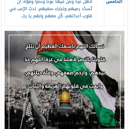
الخامس
لأهل غزّة ومَن فيها عونًا ونصرًا وقوّة، أنْ
تُسدّد رميهم وتبارك سعيهم، تدبّ الرّعب في
قلوب أعدائهم، كُن معهم ولهم يا ربّ.