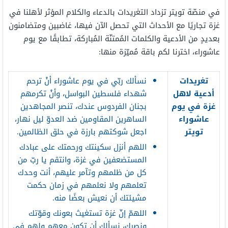
في منصّة تويتر تزداد التغريدات بالدعاء والكلام المؤثر لأهلنا في
غزة تجاريًا مع الأحداث التي تحصل الآن فيها، غاضبين ومتضامنون
بعديدٍ من الأدعية والكلمات المُمتنّة المُباركة، تطابقًا مع يوم
عاشوراء، اخترنا لكم باقة مُميّزة منها:
تغريدات
نسألك ربّي في يوم عاشوراء أنْ ترحم
أدعية لاهل
شهداء فلسطين البواسل، وأنْ تكرمهم
غزة في يوم
بجنان الفردوس عندك، تنصر المجاهدين
عاشوراء
الساهرين المقاومين ضد العدوّ ليل نهار،
تويتر
اجعل شوكتهم بارزة في حلق الظالمين.
اللهم أنزل سكينتك ورحمتك على عبادك
المستضعفين في غزة، وانتقم يا ربّ من
كل من ظلمهم وتآمر عليهم، أنت وحدك
تعلمهم ولا نعلمهم في زمان حكمت
مشيئتك أن نعيش بعضًا منه.
اللهمّ إنّ غزة تستغيث بعونك وقوّتك
ونصرك، نسألك أن تكون معهم ولهم في