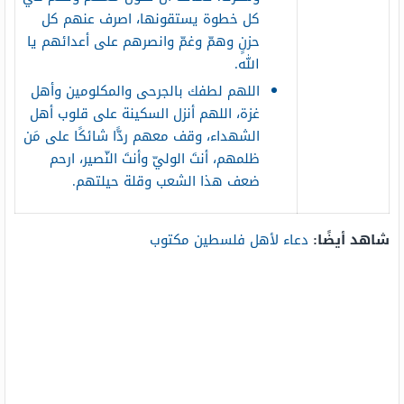
كل خطوة يستقونها، اصرف عنهم كل
حزنٍ وهمّ وغمّ وانصرهم على أعدائهم يا
الله.
اللهم لطفك بالجرحى والمكلومين وأهل
غزة، اللهم أنزل السكينة على قلوب أهل
الشهداء، وقف معهم ردًّا شائكًا على مَن
ظلمهم، أنتَ الوليّ وأنتَ النّصير، ارحم
ضعف هذا الشعب وقلة حيلتهم.
شاهد أيضًا:
دعاء لأهل فلسطين مكتوب