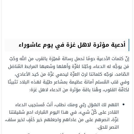
أدعية مؤثرة لاهل غزة في يوم عاشوراء
إنّ كلمات الأدعية دومًا تحمل رسالة مُميّزة بالقرب من الله وحُبّ
مَن يوجَّه له الدعاء، وحُبّنا لغزّة وأهلها وشعبها المرابط المُناضل
الصّامد، نوجّه كلماتنا لربّ العزّة ليحمي غزّة من كيد الأعادي،
وفي قلب المُسلم أمانة عظيمة بمشاعر طيّبة لهذه البلاد تثبيتًا
لكافّة القلوب، وهُنا باقة مؤثرة من الدعاء لاهل غزة:
اللهم لكَ السّؤل ربّي ومنك نطلب، أنتَ مُستجيب الدعاء
القادر على كُلّ شيء، في هذا اليوم المُبارك احمِ شقيقتنا
غزّة، انصرهم على من عاداهم واجعلهم خير خَلَفٍ لخير سلف،
النصر للحق.