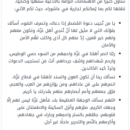
نتناول كثيرًا من الاهتمامات البرّاقة بالأدعية شفهيًّا وكتابيًّا،
ننقلها لكم بما يُمكنكم تجارية في عاشوراء، حيث لكم الآتي:
يا من تُجيب دعوة المُضطر إذا دعاك، وتصرف السّوء، أسألك
بقوّتك التي لا مثيل لها أنْ تُنجي أهل غزّة، وتكون معهم
ولهم خير مُعين، رُدّ عنهم كل أذى واكتب لهُم الأمن
والأمان.
ربّنا انصر أهلنا في غزّة واحمِهم من السوء حمي الوطيس،
وارحم شهداهم واشفِ جرحاهم، أنتَ مَن تستجيب الدعوات
وتردّ كيد الكائدين.
نسألك ربنا أن تكون العون والسند لأهلنا في قطاع غزّة،
انصرهم على مَن عاداهم، ومن يؤازرهم من العرب والعجم،
فرّق جمعهم وأعم أبصارهم عنهم بقدرتك يا كريم.
اللهم نسألك الوجهة العظيمة بك، فأهل غزّة ليس لهم إلّا
وجهك الكريم، صبّرهم وأنزل السكينة والاطمئنان على
قلوبهم، جمّلهم بالستر واحمِهم وبارِك في جهادهم،
وأكرمهم بالنّصر والتحرير عاجلًا غير آجل.