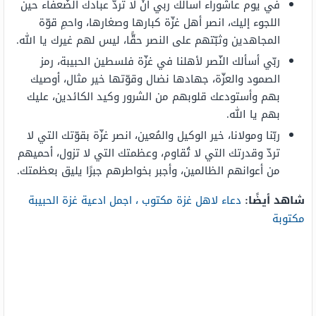
في يوم عاشوراء أسألك ربي أنْ لا تردّ عبادك الضّعفاء حين
اللجوء إليك، انصر أهل غزّة كبارها وصغارها، واحمِ قوّة
المجاهدين وثبّتهم على النصر حقًّا، ليس لهم غيرك يا الله.
ربّي أسألك النّصر لأهلنا في غزّة فلسطين الحبيبة، رمز
الصمود والعزّة، جهادها نضال وقوّتها خير مثال، أوصيك
بهم وأستودعك قلوبهم من الشرور وكيد الكائدين، عليك
بهم يا الله.
ربّنا ومولانا، خير الوكيل والمُعين، انصر غزّة بقوّتك التي لا
تردّ وقدرتك التي لا تُقاوم، وعظمتك التي لا تزول، أحميهم
من أعوانهم الظالمين، وأجبر بخواطرهم جبرًا يليق بعظمتك.
شاهد أيضًا:
دعاء لاهل غزة مكتوب ، اجمل ادعية غزة الحبيبة
مكتوبة