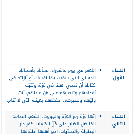
الدعاء
اللهم في يوم عاشوراء، نسألك بأسمائك
الأول
الحسنى التي سمّيت بها نفسك، أو أنزلته في
كتابك أنْ تحمي أهلنا في غزّة، وتثبّت
أقدامهم وتنصرهم على مَن عاداهم، أنت
وليّهم ونصيرهم، احفظهم بعينك التي لا تنام.
الدعاء
إنّها غزّة رمز العزّة والجبروت، الشعب الصامد
الثاني
المُناضل الصّابر على كُلّ الصّعاب، عُقر دار
البطولة والتحدّيات، احمِ أهلها أطفالها