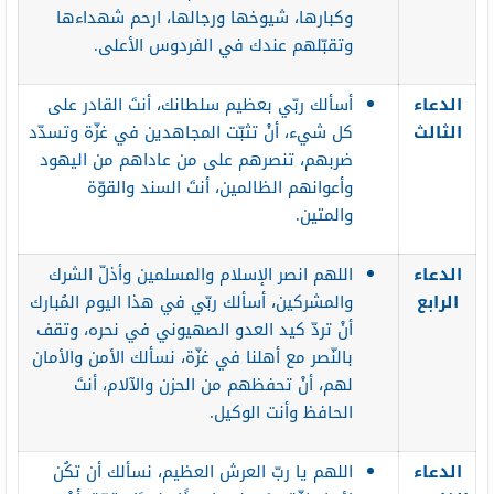
وكبارها، شيوخها ورجالها، ارحم شهداءها
وتقبّلهم عندك في الفردوس الأعلى.
الدعاء
أسألك ربّي بعظيم سلطانك، أنتَ القادر على
الثالث
كل شيء، أنْ تثبّت المجاهدين في غزّة وتسدّد
ضربهم، تنصرهم على من عاداهم من اليهود
وأعوانهم الظالمين، أنتَ السند والقوّة
والمتين.
الدعاء
اللهم انصر الإسلام والمسلمين وأذلّ الشرك
الرابع
والمشركين، أسألك ربّي في هذا اليوم المُبارك
أنْ تردّ كيد العدو الصهيوني في نحره، وتقف
بالنّصر مع أهلنا في غزّة، نسألك الأمن والأمان
لهم، أنْ تحفظهم من الحزن والآلام، أنتَ
الحافظ وأنت الوكيل.
الدعاء
اللهم يا ربّ العرش العظيم، نسألك أن تكُن