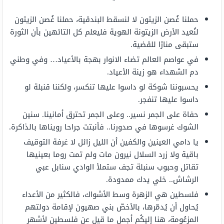
حملنا غُصن الزيتون لا لنسقط البندقية، حملنا غُصن الزيتون
لنُعيد الأرض الزيتونة الهوية فليعلم كل التائهين بأن الثورة
ستبقى منارًا للقضية.
في عواصم العالم تضاء الانوار بهجة بالأعياد… وفي وطني
دم الشهداء هو زينة الأعياد.
يحسبوننا شوكة لو داسوا عليها تنكسر، ولكننا قنبلة لو
داسوا عليها تنفجر.
حفاة على الجمر نسير.. وعلى الجمر تحترق أمانينا. سنين
الشوك غرسوها في صدورنا.. فأنبتت جراحا رويناها بالذاكرة.
يا دامي العينين والكفين أن الليل زائل لا غرفة التوقيف
باقية ولا زرد السلال نيرون مات ولم تمت روما بعينيها
تقاتل وحبوب سنبلة تجف ستملأ الوادي سنابل عبي
الرشاش.. خلي يدك ممدودة.
فلسطين هي الزهرة وسط الأشواك، فالكثير من الأعداء
يُحاول أن يُدمّرها، بالأخصّ بني صهيون لإقامة دولتهم
المزعُومة، هنا إليكُم أجمل ما قيل عن فلسطين لأشهر