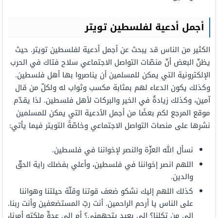
أجمل أدعية لفلسطين تويتر
الكثير من الناس قد يبحث عن أجمل أدعية لفلسطين تويتر. حيث
يظنّ البعض أنّ منصّات التواصل الاجتماعي سلاح فتاك في الحرب
الإلكترونية التي يمكن للمسلمين أن يناصروا بها أهل فلسطين.
وكذلك يكون الدعاء لهم بمثابة مكسب وثواب له ولكلّ من قال
آمين، وكذلك زيادةٌ في الخير والبركات لأهل فلسطين. لذا يقدّم
موقع المرجع لكم بعضًا من أجمل الأدعية التي يمكن للمسلمين
نشرها على منصات التواصل الاجتماعي وخاصّةً التويتر فيما يأتي:
نسأل الله العزّة والنصر لإخواننا في فلسطين.
اللهم انصر إخواننا في فلسطين، وأعلي بفضلك راية الحقّ
والدين.
كذلك اللهم إليك نشكو ضعف قوتنا وقلّة حيلتنا وهواننا
على الناس يا أرحم الراحمين. أنت ربّ المستضعفين وأنت ربنا.
إلى من تكلنا؟ إلى بعيدٍ يتجهمني؟ أم إلى عدوٍّ ملكته أمرنا،