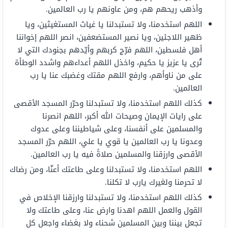
وأذهب ريحهم هم، ومن عاونهم يا رب العالمين.
اللهم استخدمنا، ولا تستبدلنا يا غياث المستغيثين، ويا
ظهير اللاجئين، ويا نصير المستضعفين، انصر اللهم إخواننا
أهل فلسطين، اللهم فرّج كربهم وأيّدهم بجنودك التي لا
تُرى يا عزيز يا حكيم، واخذل اللهم أعداءهم واشدد الوطأة
على من ناوأهم، وارفع اللهم مقتك وغضبك عنا يا رب
العالمين.
كذلك اللهم استخدمنا، ولا تستبدلنا وحرّر المسجد الأقصى
على رايات الإيمان وصيحات الله أكبر، اللهم انصرنا
والمسلمين على أنفسنا، وعلى شياطيننا وعلى عدوك
وعدونا يا رب العالمين يا قوي يا علي، اللهم حرّر المسجد
الأقصى وارزقنا والمسلمين صلاةً فيه يا رب العالمين.
اللهم استخدمنا، ولا تستبدلنا وعلى طاعتك أعنّا، ومن رضاك
لا تحرمنا ولغيرك يارب لا تكلنا.
كذلك اللهم استخدمنا، ولا تستبدلنا وارزقنا الإخلاص في
القول والعمل اللهم اهدنا وارض عنا، وعلى طاعتك ولا
تجعل بيننا وبين المسلمين شحناء ولا بغضاء واجعل كل