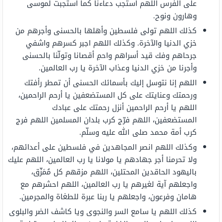
على الفرس اللهم استجب دعاءنا كما استجبت لموسى
وهارون ونوح.
كذلك اللهم تولى فلسطين وأهلها بالحسنى وأجرهم من
خزي الدنيا والآخرة. وكذلك اللهم اجبر كسرهم واشفي
جرحاهم وفك قيد أسراهم واحمِ أقصانا وتولّنا بالحسنى
وأجرنا من خزي الدنيا وعذاب الآخرة يا رب العالمين.
اللهم إنا نتوسل إليك بأسمائك الحسنى أن تمطر رأفتك
ورحمتك وعنايتك على كل المستضعفين يا أرحم الراحمين،
اللهم يا أرحم الراحمين أنزل رحمتك على عبادك
المستضعفين، اللهم فرّج كرب بلدان المسلمين اللهم فرج
كرب أمة محمد صلى الله عليه وسلّم.
وكذلك اللهم انصر المجاهدين في فلسطين على أعدائهم،
ولا تحرمنا أجر جهادهم يا مولانا يا رب العالمين، اللهم عليك
باليهود الحاقدين المحتلين، اللهم مزقهم كل مُمَزّق،
واجعلهم آية لغيرهم يا رب العالمين، اللهم احشرهم مع
هامان وفرعون، واجعلهم يا ربنا عبرة للطغاة والمجرمين.
كذلك اللهم يا سامع السر والنجوى ويا كاشف الضر والبلوى