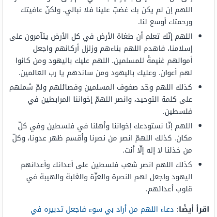
اللهم إن لم يكن بك غضبٌ علينا فلا نبالي. ولكنّ عافيتك
ورحمتك أوسع لنا.
اللهم إنّك تعلم أن طغاة الأرض في كل الأرض يتآمرون على
إسلامنا، فاهدم اللهم بناءهم وزلزل أركانهم واجعل
أموالهم غنيمةً للمسلمين. اللهم عليك باليهود ومن كانوا
لهم أعوان. وعليك باليهود ومن ساندهم يا رب العالمين.
كذلك اللهم وحّد صفوف المسلمين وفصائلهم ولمّ شملهم
على كلمة التوحيد، وانصر اللهمّ إخواننا المرابطين في
فلسطين.
اللهم إنّا نستودعك إخواننا وأهلنا في فلسطين وفي كلّ
مكان. كذلك اللهمّ انصر من نصرنا وأقسم ظهر عدونا، وكلّ
من خذلنا لا إله إلّا أنت.
كذلك اللهم انصر شعب فلسطين على أعدائك وأعدائهم
اليهود واجعل لهم النصرة والعزّة والغلبة والهيبة في
قلوب أعدائهم.
اقرأ أيضًا:
دعاء اللهم من أراد بي سوء فاجعل تدبيره في