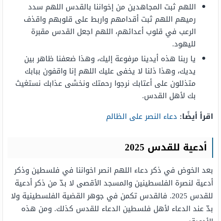
اللهم ثبت المجاهدين من إخواننا بالقدس اللهم سدد
رميهم اللهم ثبت أقدامهم واربط على قلوبهم واقذف
الرعب في قلوب أعدائهم، اللهم اجعل القدس مقبرة
لليهود.
يا ربنا هذه أيدينا مرفوعة إليك، وهذا ضعفنا ظاهر بين
يديك، وهذا ذلنا لا يخفى عليك اللهم إنا واقفون ببابك
متذللون على أعتابك نرجوا رحمتك ونخشى عذابك نستغيث
بك لأهل القدس.
اقرأ أيضًا:
دعاء النصر على الظالم
أدعية للقدس 2025
بعد الخوض في ذكر دعاء اللهم انصر اخواننا في فلسطين وذكر
أدعية لنصرة الفلسطينين والمسجد الأقصى لا بدّ من ذكر أدعية
للقدس 2025. فالقدس تكمن في جوهر القضية الفلسطينية ولا
بدّ عند الدعاء لأهل فلسطين الدعاء للقدس كذلك. ومن هذه