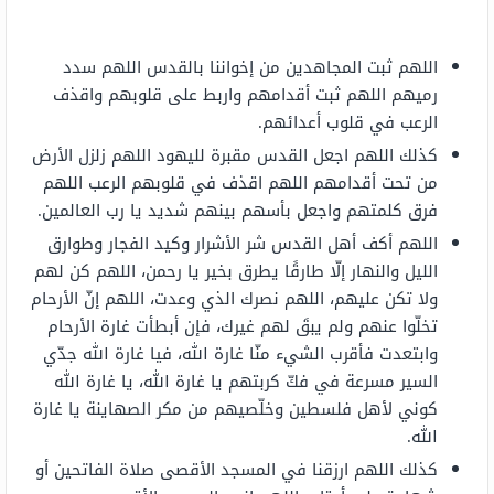
اللهم ثبت المجاهدين من إخواننا بالقدس اللهم سدد
رميهم اللهم ثبت أقدامهم واربط على قلوبهم واقذف
الرعب في قلوب أعدائهم.
كذلك اللهم اجعل القدس مقبرة لليهود اللهم زلزل الأرض
من تحت أقدامهم اللهم اقذف في قلوبهم الرعب اللهم
فرق كلمتهم واجعل بأسهم بينهم شديد يا رب العالمين.
اللهم أكف أهل القدس شر الأشرار وكيد الفجار وطوارق
الليل والنهار إلّا طارقًا يطرق بخير يا رحمن، اللهم كن لهم
ولا تكن عليهم، اللهم نصرك الذي وعدت، اللهم إنّ الأرحام
تخلّوا عنهم ولم يبقَ لهم غيرك، فإن أبطأت غارة الأرحام
وابتعدت فأقرب الشيء منّا غارة الله، فيا غارة الله جدّي
السير مسرعة في فكّ كربتهم يا غارة الله، يا غارة الله
كوني لأهل فلسطين وخلّصيهم من مكر الصهاينة يا غارة
الله.
كذلك اللهم ارزقنا في المسجد الأقصى صلاة الفاتحين أو