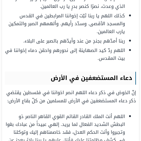
الذي وعدت، نصرًا كنصر بدرٍ يا رب العالمين.
كذلك اللهم يا ربنا ثبّت إخواننا المرابطين في القدس
والمسجد الأقصى. وسدّد رأيهم. وألهمهم الصبر والتمكين
يارب العالمين.
ربنا أمدّهم بجندٍ من عند وأيدّهم بالصبر على البلاء.
اللهم ردّ كيد الصهاينة إلى نحورهم واحقن دماء إخواننا في
بيت المقدس.
دعاء المستضعفين في الأرض
إنّ الخوض في ذكر دعاء اللهم انصر اخواننا في فلسطين يقتضي
ذكر دعاء المستضعفين في الأرض للمسلمين من كلّ بقاع الأرض:
اللهم أنت الملك القادر القائم القوي القاهر الناصر ذو
البطش الشديد الفعال لما يريد. إلهي عبيداً من عبادك بغوا
وتجبروا وأنت الحكم العدل، فقد خاصمناهم إليك وتوكلنا
في كشف مظلمتنا عليك فأنزل عليهم يا ربنا بلاءً يعجز عن