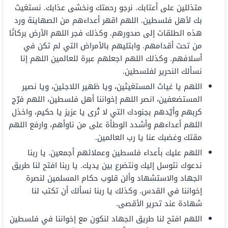
متذللين على أعتابك. نرجو رحمتك ونخشى عذابك. نستغيث
بك لأهل فلسطين. اللهم اقهر أعداءهم من الصهاينة ورد
هذه الطلقات إلى صدورهم. وكذلك فجر اللهم الأرض بركانًا
من تحت أقدامهم. وابتليهم بالأمراض التي لم تكن في
أسلافهم. وكذلك اللهم اجعلهم عبرة للعالمين اللهم إنا
نسألك النحرير لفلسطين.
اللهم يا غياث المستغيثين، ويا ظهير اللاجئين، ويا نصير
المستضعفين، انصر اللهم إخواننا أهل فلسطين، اللهم فرّج
كربهم وأيّدهم بجنودك التي لا تُرى يا عزيز يا حكيم، واخذل
اللهم أعداءهم وأشدد الوطأة على من ناوأهم، وارفع اللهم
مقتك وغضبك عنا يا رب العالمين.
اللهم عليك بأعداء فلسطين وعملائهم أجمعين. يا ربنا
ندعوك نتوسل إليك ونتضرع بين يديك. يا ربنا افتح لنا طريق
الجهاد والاستشهاد وألن قلوب حكام المسلمين لنصرة
إخواننا في القدس. وكذلك يا ربنا نسألك أن تكتب لنا
شهادة عند تحرير الأقصى.
اللهم افتح لنا طريق الجهاد لنكون مع إخواننا في فلسطين