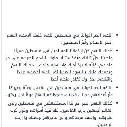
اللهم انصر اخواننا في فلسطين اللهم خفف آلامهم اللهم
انصر الإسلام وأعزّ المسلمين.
كذلك اللهم كن لإخواننا المسلمين في فلسطين معينًا
ونصيرًا. جلّ ثنائك وتقدّست أسماؤك، اللهم انصرهم على من
عاداهم، فإنّه لا يردّ أمرك ولا يهزم جندك. سبحانك اللهمّ
وبحمدك عليك باليهود الصهاينة، اللهم أحصهم عددًا
واقتلهم بددًا ولا تغادر منهم أحدًا.
اللهم انصر اخواننا في فلسطين في القدس وغزّة وغيرها
وأرِ أعداءهم عجائب قدرتك. واجعلهم اللهمّ عبرةً لمن يعتبر.
كذلك اللهم انصر اخواننا المستضعفين في فلسطين وفي
العالم أجمعين يارب العالمين. فكّ قيد أسراهم وفرّج كرب
قلوبهم، واشف مرضاهم وأعن عاجزهم برحمتك يا أرحم
الراحمين.