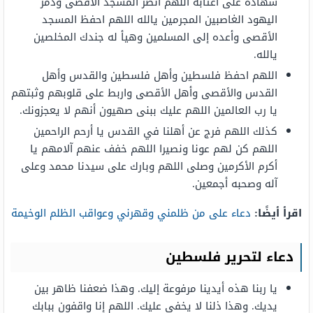
شهادة على أعتابه اللهم انصر المسجد الأقصى ودمر
اليهود الغاصبين المجرمين يالله اللهم احفظ المسجد
الأقصى وأعده إلى المسلمين وهيأ له جندك المخلصين
يالله.
اللهم احفظ فلسطين وأهل فلسطين والقدس وأهل
القدس والأقصى وأهل الأقصى واربط على قلوبهم وثبتهم
يا رب العالمين اللهم عليك ببنى صهيون أنهم لا يعجزونك.
كذلك اللهم فرج عن أهلنا في القدس يا أرحم الراحمين
اللهم كن لهم عونا ونصيرا اللهم خفف عنهم آلامهم يا
أكرم الأكرمين وصلى اللهم وبارك على سيدنا محمد وعلى
آله وصحبه أجمعين.
اقرأ أيضًا:
دعاء على من ظلمني وقهرني وعواقب الظلم الوخيمة
دعاء لتحرير فلسطين
يا ربنا هذه أيدينا مرفوعة إليك. وهذا ضعفنا ظاهر بين
يديك. وهذا ذلنا لا يخفى عليك. اللهم إنا واقفون ببابك