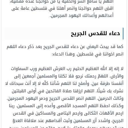
اللهم يا سامع السر والخفية يا من حوائجنا عنده مقضية،
اقضِ اللهم حوائجنا وانصر أهلنا في فلسطين عامة على
أعدائهم وأعدائك اليهود المجرمين.
دعاء للقدس الجريح
كما قد يبحث البعض عن دعاء للقدس الجريح بعد ذكر دعاء اللهم
انصر اخواننا في فلسطين. وهذا الدعاء:
لا إله إلا الله العظيم الحليم رب العرش العظيم ورب السماوات
والأرض. اللهمّ رحمتك نرجو فلا تكلنا والمسلمين أجمعين إلى
أنفسنا طرفة عين. وأصلح لنا اللهم شأننا كلّه لا إلا أنت سبحانك لا
نشرك بك شيئًا. اللهم ارزقنا صلاة الفاتحين في أولى القبلتين
وثالث الحرمين. اللهم انصر القدس الجريح ودمر اليهود المجرمين.
وكذلك احفظ اللهم المسجد الأقصى وأعده إلى المسلمين. ربنا
ارحم الأمّهات الثكالى وارحم اليتامى والمساكين في القدس
الجريح، واشدد أزر المسلمين وثبت أقدامهم عند ملاقاة العدوّ