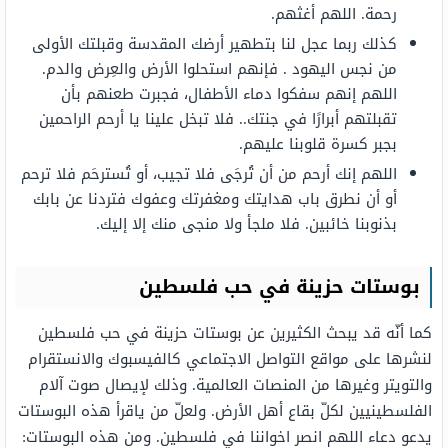
رحمة. اللهم أغثهم.
كذلك ربما عجل لنا بتطهير أرضك المقدسة وقبلتك الأولى
من نجس اليهود . فإنهم استحلوا الأرض والعِرض والدم.
اللهم إنهم سفكوا دماء الأطفال، فجبرت طعنهم بأن
تقبلتهم أبرارًا في جنتك.. فلا تبخل علينا يا أرحم الراحمين
بجبر كسرة قلوبنا عليهم.
اللهم إنك أرحم من أن تُرجَى فلا تجيب، أو تُسترحَم فلا ترحم
أو أن نطرق باب هدايتك ومغفرتك وعفوك فتردنا عن بابك
بذنوبنا خائبين. فلا ملجأ ولا منجى منك إلا إليك.
بوستات حزينة في حب فلسطين
كما أنّه قد يبحث الكثيرين عن بوستات حزينة في حب فلسطين
لنشرها على مواقع التواصل الاجتماعي كالفيسبوك والانستقرام
والتويتر وغيرها من المنصات العالمية. وذلك لإيصال صوت آلام
الفلسطينيين لكلّ بقاع أهل الأرض. ولعلّ من ياقرأ هذه البوستات
يدعو دعاء اللهم انصر اخواننا في فلسطين. ومن هذه البوستات: