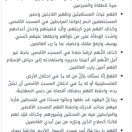
عبرة للطغاة والمجرمين.
اللهم غياث المستغيثين وظهير اللاجئين ونصير
المستضعفين انصر إخواننا المرابطين في المسجد الأقصى.
وكذلك اللهم فرج كربتهم، وأيّد قضيتهم واخذل أعداءهم
واشدد الوطأة على من ناوأهم واجعلها عليهم كسني
يوسف وارفع مقتك وغضبك عنا يا رب العالمين.
كذلك ﺍﻟﻠّـﻬﻢ ﺍﺭﺯﻗﻨﺎ ﺻﻼﺓ ﻓﻲ ﺍﻟﻤﺴﺠﺪ ﺍﻷﻗﺼﻰ ﻋﺎﺟﻼ ﻏﻴﺮ
ﺁﺟﻞ ﺍﻟﻠّـﻬﻢ ﺃﻗﺮ ﺃﻋﻴﻨﻨﺎ ﺑﺘﺤﺮﻳﺮﻩ ﻭﺍﺳﺘﻌﺎﺩﺗﻪ ﺇﻟﻰ ﺣﻴﺎﺽ الإسلام
ﺍﻟﻠﻬﻢ آمين يارب العالمين.
اللهمّ إنّا نسألك بكلّ من له يدٌ في احتلال الأرض
الفلسطينية أو له يدٌ في احتلال المسجد الأقصى أن تشلّ
يده، واحفظ اللهم بحفظك أقصانا من دنس الصهاينة.
ربنا إنّ اليهود قد طغوا وعاثوا فسادًا في فلسطين فأرنا
فيهم عجائب قدرتك واحفظ اللهم المسجد الأقصى
والمرابطين فيه من المحتلين وشرورهم. وكذلك قيّد لهم
قائدًا كصلاح الدّين وحرّره من بين أيدي الغاصبين.
اللهم يا ربنا فكّ أسر مسرى الرسول الكريم. وارزقنا نصرك