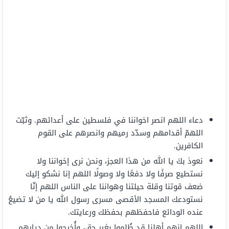
دعاء اللهم انصر اخواننا في فلسطين على أعدائهم. وثبّت
اللهمّ أقدامهم وسدّد رميهم وانصرهم على القوم
الكافرين.
نعوذ بكَ يا الله من هذا العجز، ونحن نرى إخواننا ولا
نستطيع صرفًا ولا دفعًا ولا وصولًا ‏اللهم إنا نشكو إليك
ضعف قوتنا وقلة حيلتنا وهواننا على الناس ‏اللهم إنّا
نستودعك المسجد الأقصى مسرى رسول الله يا من لا تضيعُ
عنده الودائع فاحفظهم بحفظك ورعايتك.
اللهم إنهم أهلنا قد ظُلِموا بغير حق، وأُخرِجوا من ديارهم