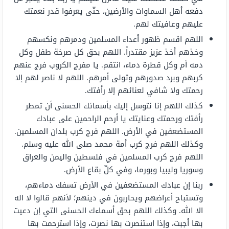
دفعه أهل السماوات والأرضين، حتّى يعرفوا قدر نعمتك
عليهم وعافيتك لهم.
اللهم اقسم ظهور أعداء المسلمين ودمرهم ونكسهم
وخذهم أخذ عزيز مقتدراً. اللهم بحق كل صرخة طفل وكل
دمه أم وكل قطرة دماء، انتقم. يا مفرج الكروب فرج عنهم
كربهم وبرد صدورهم وتولى أمرهم. اللهم لا ناصر لهم إلا
رحمتك ولا شافي لعنائهم إلا رأفتك.
كذلك اللهم إنا نتوسل إليك بأسمائك الحسنى أن تمطر
رأفتك ورحمتك وعنايتك يا أرحم الراحمين على عبادك
المستضعفين في الأرض. اللهم فرج كرب بلدان المسلمين.
وكذلك اللهم فرج كرب أمة محمد صلى الله عليه وسلم.
اللهم فرج كرب المسلمين في فلسطين واليمن والعراق
وسوريا وليبيا وبورما، وفي كلّ بقاع الأرض.
ربنا إن عبادك المستضعفين في الأرض تسفك دماءهم،
وتستباح أعراضهم ويحاربون في دينهم؛ لأنهم قالوا لا اله
الا الله. وكذلك اللهم بحق أسماءك الحسنى التي إن دعيت
بها أجبت، وإذا استنصرت بها نصرت، وإذا استرحمت بها