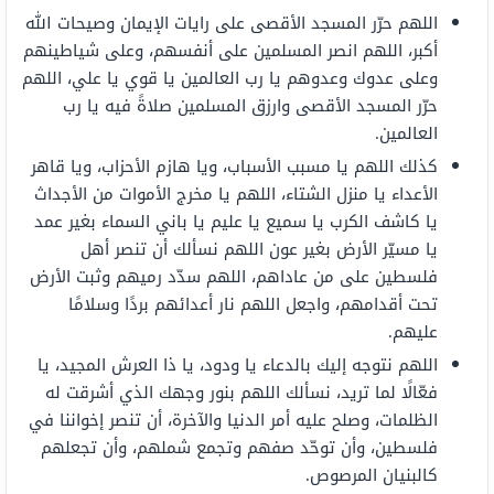
اللهم حرّر المسجد الأقصى على رايات الإيمان وصيحات الله
أكبر، اللهم انصر المسلمين على أنفسهم، وعلى شياطينهم
وعلى عدوك وعدوهم يا رب العالمين يا قوي يا علي، اللهم
حرّر المسجد الأقصى وارزق المسلمين صلاةً فيه يا رب
العالمين.
كذلك اللهم يا مسبب الأسباب، ويا هازم الأحزاب، ويا قاهر
الأعداء يا منزل الشتاء، اللهم يا مخرج الأموات من الأجداث
يا كاشف الكرب يا سميع يا عليم يا باني السماء بغير عمد
يا مسيّر الأرض بغير عون اللهم نسألك أن تنصر أهل
فلسطين على من عاداهم، اللهم سدّد رميهم وثبت الأرض
تحت أقدامهم، واجعل اللهم نار أعدائهم بردًا وسلامًا
عليهم.
اللهم نتوجه إليك بالدعاء يا ودود، يا ذا العرش المجيد، يا
فعّالًا لما تريد، نسألك اللهم بنور وجهك الذي أشرقت له
الظلمات، وصلح عليه أمر الدنيا والآخرة، أن تنصر إخواننا في
فلسطين، وأن توحّد صفهم وتجمع شملهم، وأن تجعلهم
كالبنيان المرصوص.