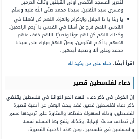
لتحرير المسجد الأقصى أولى القبلتين وثالث الحرمين
ومسرى سيد الثقلين. سيدنا محمد صلّى الله عليه وسلّم.
يا ربنا يا ذا الجلال والإكرام والعزة. اللهم كن لأهلنا في
القدس. اللهم فرج عن أهلنا في القدس يا أرحم الراحمين.
وكذلك اللهم كن لهم عونًا ونصيرًا. اللهم خفف عنهم
آلامهم يا أكرم الأكرمين. وصلّ اللهمّ وبارك على سيدنا
محمد وعلى آله وصحبه أجمعين.
اقرأ أيضًا:
دعاء على من يكيد لك
دعاء لفلسطين قصير
إنّ الخوض في ذكر دعاء اللهم انصر اخواننا في فلسطين يقتضي
ذكر دعاء لفلسطين قصير، فقد يبحث البعض عن أدعية قصيرة
لفلسطين، وذلك لسهولة حفظها والمثابرة على ترديدها عسى
أن تصادف ساعة الإجابة، وكذلك ينفع بها المسلم نفسه
والمسلمين في فلسطين. ومن هذه الأدعية القصيرة: