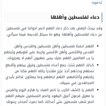
تدميره
دعاء لفلسطين وأهلها
وقد يبحث البعض بعد ذكر دعاء اللهم انصر اخواننا في فلسطين
عن دعاء لفلسطين وأهلها. وهو ما سيتمّ تقديمه فيما سيأتي:
اللهم احفظ فلسطين وأهل فلسطين والقدس وأهل
القدس والأقصى وأهل الأقصى واربط على قلوبهم وثبتهم
يا رب العالمين اللهم عليك ببنى صهيون أنهم لا يعجزونك.
كذلك اللهم شتت جمع أعداء فلسطين وفرق بينهم وأقطع
نسلهم وخذهم أخذ عزيزٍ مقتدراً يالله اللهم مكنا من
رقابهم وأكتافهم، اللهم اجعلهم وما يملكون غنائم بأيدي
المجاهدين في سبيلك.
اللهم يا كاشف الكرب يا ناصر العباد يا هازم الروم والفرس
يا مغرق فرعون أغرق اليهود وانصر المسلمين عليهم اللهم
انصر شعب فلسطين على أعدائك كما نصرت أصحاب رسولك