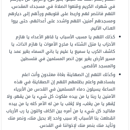
في شهرك الكريم ومُنعوا الصلاة في مسجدك المقدس،
اللهم فانتصر لهم واربط على قلوبهم وردَّهم إلى ديارهم
ومسجدهم آمنين، اللهم واشدد على أعدائهم، حتى يروا
العذاب الأليم.
كذلك اللهم يا مسبب الأسباب يا قاهر الأعداء يا هازم
الأحزاب يا منزل الشتاء يا مخرج الأموات يا هازم الذات، يا
كاشف الكرب يا سميع يا عليم يا باني السماء بغير عمد يا
مسير الأرض بغير عون انصر المسلمين في فلسطين
والمسجد الأقصى.
وكذلك اللهم إن الصهاينة بغاة معتدون وأنت اعلم
بفسادهم واعلم بظلمهم اللهم إن الصهاينة في هذه
الساعة يسيلون دماء المسلمين في القدس من الأبرياء
الآمنين يا ربنا يا من بيده ملكوت كل شيء يا من يقهر، ولا
يُقهر يا من يغلب، ولا يُغلب يا من له الأمر كله يا من بيده
مقاليد كل شيء يا من أمره بين الكاف والنون يا رب الأرباب
انقطعت بنا الأسباب إلا سبب واحد إلا بحبل منك، ونصر منك
وتأيد منك بنصر منك لإخواننا في القدس.