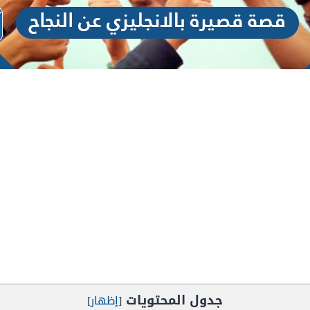
جدول المحتويات
[
إظهار
]