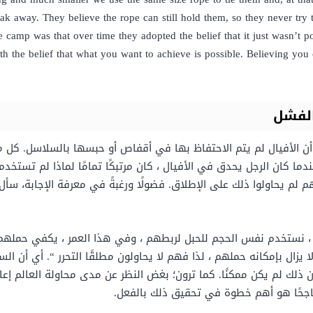
ak away. They believe the rope can still hold them, so they never try 
e camp was that over time they adopted the belief that it just wasn’t
th the belief that what you want to achieve is possible. Believing you
الفشل
أن الأفيال لم يتم الاحتفاظ بها في أقفاص أو حبسها بالسلاسل. كل
ا كان الرجل يحدق في الأفيال ، كان مرتبكًا تمامًا لماذا لم تستخدم
لم يحاولوا ذلك على الإطلاق. فضولًا ورغبةً في معرفة الإجابة، سأل 
ثير ، نستخدم نفس الحجم للحبل لربطهم ، وفي هذا العمر ، يكفي حملهم.
 يزال بإمكانه حملهم ، لذا فهم لا يحاولون مطلقًا التحرر “. أي أن ال
 ذلك لم يكن ممكنًا. كما ترون؛ بغض النظر عن مدى محاولة العالم إعاقت
ناجحًا هو أهم خطوة في تحقيق ذلك بالفعل.