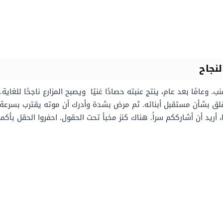
نجاح
وعامًا بعد عام، ينتج عنبته حصادًا غنيًا ويصبح المزارع ناجحًا للغاية
لقلق بشأن مستقبل أبنائه. ثم مرض بشدة وأدرك أن موته يقترب بسرعة. دع
أريد أن أشارككم سراً. هناك كنز مخبأ تحت الحقول. احفروا الحقل بأكم