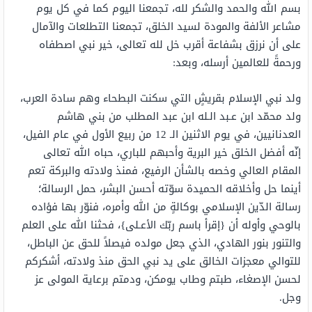
بسم الله والحمد والشكر لله، تجمعنا اليوم كما في كل يوم
مشاعر الألفة والمودة لسيد الخلق، تجمعنا التطلعات والآمال
على أن نرزق بشفاعة أقرب خل لله تعالى، خير نبي اصطفاه
ورحمةً للعالمين أرسله، وبعد:
ولد نبي الإسلام بقريشٍ التي سكنت البطحاء وهم سادة العرب،
ولد محمّد ابن عـبد الـله ابن عبد المطلب من بني هاشم
العدنانيين، في يوم الاثنين الـ 12 من ربيع الأول في عام الفيل،
إنّه أفضل الخلق خير البرية وأحبهم للباري، حباه الله تعالى
المقام العالي وخصه بالشأن الرفيع، فمنذ ولادته والبركة تعم
أينما حل وأخلاقه الحميدة سوّته أحسن البشر، حمل الرسالة؛
رسالة الدّين الإسلامي بوكالةٍ من الله وأمره، فنوّر بها فؤاده
بالوحي وأوله أن {إقرأ باسم ربّك الأعـلى}، فحثنا الله على العلم
والتنور بنور الهادي، الذي جعل مولده فيصلاً للحق عن الباطل،
للتوالي معجزات الخالق على يد نبي الحق منذ ولادته، أشكركم
لحسن الإصغاء، طبتم وطاب يومكن، ودمتم برعاية المولى عز
وجل.