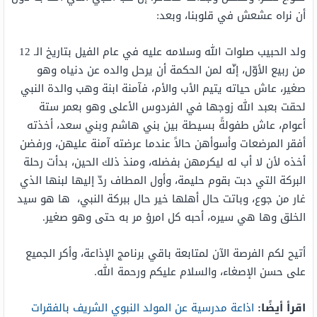
أن نراه عشعش في قلوبنا، وبعد:
ولد الحبيب صلوات الله وسلامه عليه في عام الفيل بتاريخ الـ 12
من ربيع الأوّل، إنّه لمن الحكمة أن يرحل والده عن دنياه وهو
صغير، عاش حياته يتيم الأب والأم، فآمنة ابنة وهب والدة النبي
لحقت بعبد الله زوجها في الفردوس الأعلى وهو بعمر ستة
أعوام، عاش طفولةً بسيطة بين بني هاشم وبني سعد، أخذته
أفقر المرضعات وأسوأهن حالاً عندما عرضته آمنة عليهن، ورفضن
أخذه لأن لا أب له ليكرمهن بفضله، ومنذ ذلك الحين، بدأت رحلة
البركة التي دبت بقوم حليمة، وأول المطاف ردّ إليها لبنها الذي
غار من جوع، وباتت حال أهلها خير حال ببركة النبي، ها هو سيد
الخلق وها هي سيره، أحبه كل امرؤ مر به حتى وهو صغير.
أتيح لكم الفرصة الآن لمتابعة باقي برنامج الإذاعة، وأكر الجميع
على حسن الإصغاء، والسلام عليكم ورحمة الله.
اقرأ أيضًا:
اذاعة مدرسية عن المولد النبوي الشريف بالفقرات