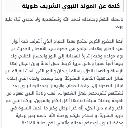
كلمة عن المولد النبوي الشريف طويلة
باسمك اللهمّ وبحمدك، نحمد الله ونستهديه ولا نحصي ثناءً عليه
وبعد:
أيها الحضور الكريم نجتمع بهذا الصباح الذي أشرقت فيه أنوار
سيد الخلق وهداه، نجتمع في حضرة سيد الأفضال للحديث عن
يوم مولده وفيه إشارةً للهداية إلى النور وانحسار الظلام، ولد
يتيماً أمياً فقيراً وعاش عزيزاً كريماً، حمل أمانة بوزن الجبال إنها
الرسالة وبلغها بالحق، رسالة الإيمان والنور التي أنهت الفرقة بين
قبائل الجاهلية الكافرة المشركة، وقد جسدت ولادة النبي إعادة
قبائل الصحراء إلى جادة الصواب والإيمان بوحدانية الباري بعد
تشتتهم تشرذمهم بفعل الشهوات، أنهت ولادة النبي عهود من
الفرقة وعادات سيئة اعتادها أهل الكفر والمجون، ببركة النبي عم
الخير وقام دين الحق، إنّه خير الرجال وخير ما أنجبت النسوة في
تاريخ البشرية، والسلام عليكم ورحمة الله، دمتم بخير برعاية
وحفظ الباري، أودعكم بعجالة وأتمنى لكم إصابة الفائدة.