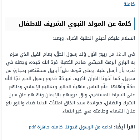
كاملة
كلمة عن المولد النبوي الشريف للاطفال
السلام عليكم أحبتي الطلبة الأعزاء، وبعد:
في الـ 12 من ربيع الأول وُلد رسول الحقّ، بعام الفيل الذي هزم
به الباري أبرهة الحبشي هادم الكعبة، فردّ الله كيده، وجعله في
نحره بأن أرسل عليه، وعلى قومه طيراً أبابيل سحقتهم بحجارةٍ من
سجيل، كما أخبرنا القرآن الكريم، فببركة قدوم رسول الحق نجّا الله
مكة وأهلها، علّم الناس ماهية الخالق وتعاليم الإسلام، ودلهم
على السراط المستقيم، ونوّر دروبهم بالإيمان ونهاهم علن سبل
الشرك والضلال، فبولادة سيد الخلق امتلأت الدنيا ضياء والنور بلغ
عنان السّماء، وطاعته هي خير ابتغاء.
اقرأ أيضًا:
اذاعة عن الرسول قدوتنا كاملة جاهزة pdf