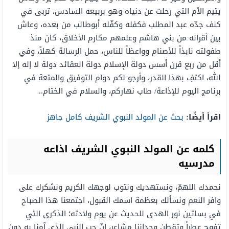
يتيم الأم التي رحلت عن دنياه وهو بربيعه السادس، تربى في
كنف جدّه عبد المطلب فكفله وكفّله أبوطالب من بعده، وعاش
بين أقرانه من بني هاشم وعلمهم مكارم الأخلاق، كان منذ
طفولته نابذاً للأصنام وواعظاً للناس، حمل الرسالة كهلاً، وفي
أقل من ربع قرن أسس دولة الإسلام دولة العقائد دولة لا إله إلا
الله، اكتفِ بهذا القدر، وأرجو لكم دوام التوفيق والمتعة في
برنامج اليوم للإذاعة/ طاب نهاركم، والسلام في الختام..
اقرأ أيضًا:
بحث عن المولد النبوي الشريف كامل جاهز
كلمه عن المولد النبوي الشريف اذاعه
مدرسيه
نحمدك اللهمّ، ونستهديك ونتوب لوجهك الكريم ونشكرك على
وافر النعم ونسألك بعظمة اسمك القبول، اجتمعنا هذا الصباح
في بساتين نور الهدى للحديث عن يوم ولادته؛ الذكرى التي
تفوح عطراً وتقطن وجداننا مشاعر، إنّ حب النبي الذي آمنا به دون