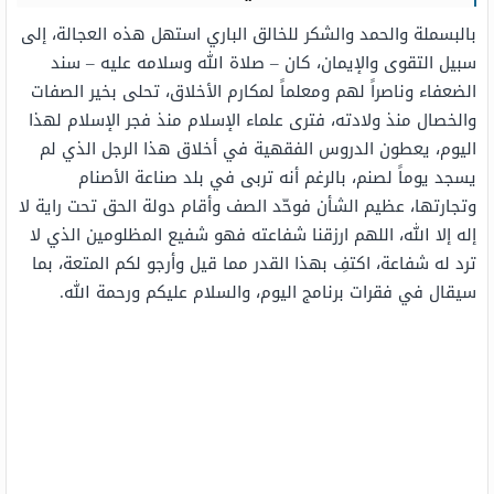
بالبسملة والحمد والشكر للخالق الباري استهل هذه العجالة، إلى
سبيل التقوى والإيمان، كان – صلاة الله وسلامه عليه – سند
الضعفاء وناصراً لهم ومعلماً لمكارم الأخلاق، تحلى بخير الصفات
والخصال منذ ولادته، فترى علماء الإسلام منذ فجر الإسلام لهذا
اليوم، يعطون الدروس الفقهية في أخلاق هذا الرجل الذي لم
يسجد يوماً لصنم، بالرغم أنه تربى في بلد صناعة الأصنام
وتجارتها، عظيم الشأن فوحّد الصف وأقام دولة الحق تحت راية لا
إله إلا الله، اللهم ارزقنا شفاعته فهو شفيع المظلومين الذي لا
ترد له شفاعة، اكتفِ بهذا القدر مما قيل وأرجو لكم المتعة، بما
سيقال في فقرات برنامج اليوم، والسلام عليكم ورحمة الله.