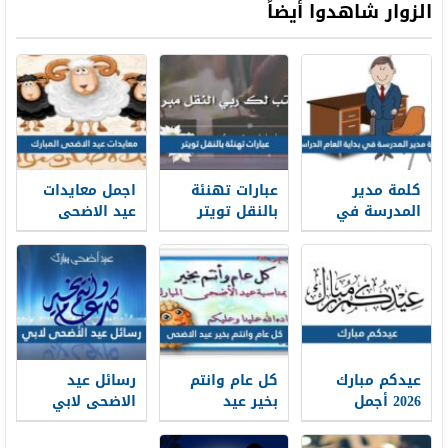
الزوار شاهدوا أيضاً
كلمة مدير
عبارات تهنئة
اجمل معايدات
المدرسة في
بالنقل تويتر
عيد الاضحى
بداية العام
1448 بالصور
المبارك 2026-
الدراسي 1448
1448
جاهزة للطباعة
عيدكم مبارك
كل عام وانتم
رسائل عيد
2026 أجمل
بخير عيد
الاضحى لابي
كلمات وعبارات
الاضحى 2026 ،
2026 … اجمل
وصور تهنئة
أجمل معايدات
مسجات تهنئة