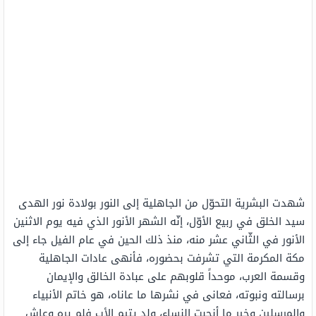
شهدت البشرية التحوّل من الجاهلية إلى النور بولادة نور الهدى
سيد الخلق في ربيع الأوّل، إنّه الشهر الأنور الذي فيه يوم الاثنين
الأنور في الثّاني عشر منه، منذ ذلك الحين في عام الفيل جاء إلى
مكة المكرمة التي تشرفت بحضوره، فأنهى عادات الجاهلية
وقسمة العرب، موحداً قلوبهم على عبادة الخالق والإيمان
برسالته ونبوته، فعانى في نشرها ما عاناه، هو خاتم الأنبياء
والمرسلين وخير ما أنجبت النساء، ولد يتيم الأب فلم يره وعاش