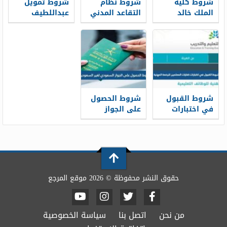
شروط كلية
شروط نظام
شروط تمويل
الملك خالد
التقاعد المدني
عبداللطيف
العسكرية
الجديد 1448
جميل 1448
للثانوية 1448
شروط القبول
شروط الحصول
في اختبارات
على الجواز
كفايات
السعودي لغير
المعلمين
السعوديين 1448
للرخصة المهنية
1448
حقوق النشر محفوظة © 2026 موقع المرجع
من نحن
اتصل بنا
سياسة الخصوصية