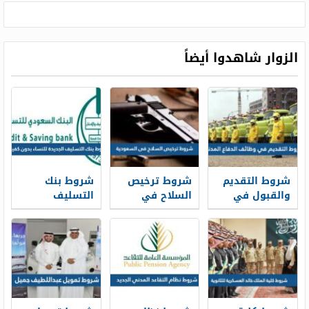
الزوار شاهدوا أيضاً
شروط التقديم
شروط ترخيص
شروط بنك
والقبول في
السلاح في
التسليف
وظائف الدفاع
السعودية 1448
الجديدة 1448
المدني 1448
للنساء بدون
كفيل